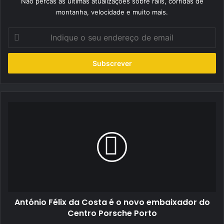
Não percas as últimas atualizações sobre ralis, corridas de
montanha, velocidade e muito mais.
Indique
o
seu
endereço
de
email
António
Félix
da
Costa
é
o
novo
embaixador
do
António Félix da Costa é o novo embaixador do
Centro
Porsche
Centro Porsche Porto
Porto