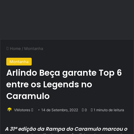
Home
/
Montanha
Montanha
Arlindo Beça garante Top 6
entre os Legends no
Caramulo
Send
VMotores
14 de Setembro, 2022
0
1 minuto de leitura
an
email
A 31ª edição da Rampa do Caramulo marcou o