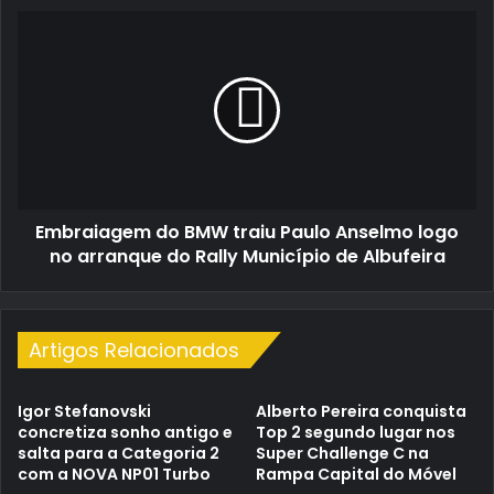
Embraiagem
do
BMW
traiu
Paulo
Anselmo
logo
no
arranque
Embraiagem do BMW traiu Paulo Anselmo logo
do
Rally
no arranque do Rally Município de Albufeira
Município
de
Albufeira
Artigos Relacionados
Igor Stefanovski
Alberto Pereira conquista
concretiza sonho antigo e
Top 2 segundo lugar nos
salta para a Categoria 2
Super Challenge C na
com a NOVA NP01 Turbo
Rampa Capital do Móvel