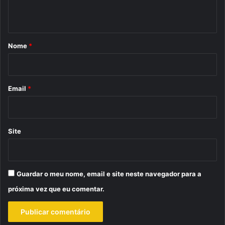
t
á
r
Nome
*
i
o
*
Email
*
Site
Guardar o meu nome, email e site neste navegador para a
próxima vez que eu comentar.