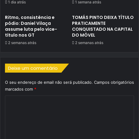
1 dia atrás
1 semana atrás
Ritmo, consistência e
TOMÁS PINTO DEIXA TÍTULO
pódio: Daniel Vilaça
PRATICAMENTE
assume luta pelo vice-
CONQUISTADO NA CAPITAL
título nos GT
DO MÓVEL
2 semanas atrás
2 semanas atrás
Deixe um comentário
O seu endereço de email não será publicado.
Campos obrigatórios
marcados com
*
C
o
m
e
n