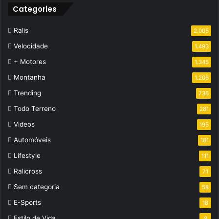
Categories
Ralis
2.005
Velocidade
1.493
+ Motores
1.345
Montanha
1.206
Trending
736
Todo Terreno
281
Videos
195
Automóveis
181
Lifestyle
111
Ralicross
71
Sem categoria
58
E-Sports
18
Estilo de Vida
8