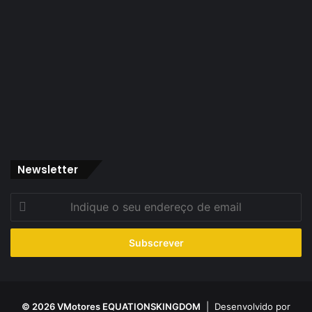
Newsletter
Indique
o
seu
endereço
de
email
© 2026 VMotores EQUATIONSKINGDOM
| Desenvolvido por