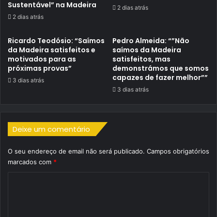
Sustentável” na Madeira
2 dias atrás
2 dias atrás
Ricardo Teodósio: “Saímos
Pedro Almeida: “”Não
da Madeira satisfeitos e
saímos da Madeira
motivados para as
satisfeitos, mas
próximas provas”
demonstrámos que somos
capazes de fazer melhor””
3 dias atrás
3 dias atrás
Deixe um comentário
O seu endereço de email não será publicado.
Campos obrigatórios
marcados com
*
C
o
m