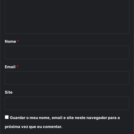
e
n
t
á
r
Nome
*
i
o
*
Email
*
Site
Guardar o meu nome, email e site neste navegador para a
próxima vez que eu comentar.