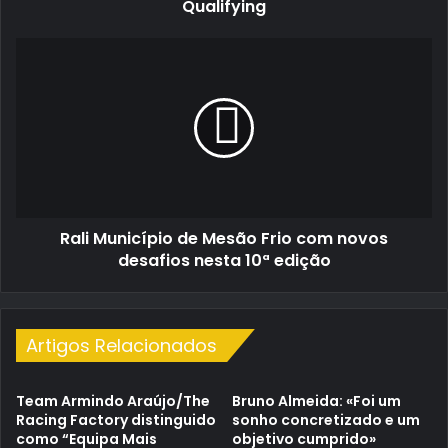
Qualifying
Rali
Município
de
Mesão
Frio
com
novos
desafios
nesta
Rali Município de Mesão Frio com novos
10ª
edição
desafios nesta 10ª edição
Artigos Relacionados
Team Armindo Araújo/The
Bruno Almeida: «Foi um
Racing Factory distinguido
sonho concretizado e um
como “Equipa Mais
objetivo cumprido»