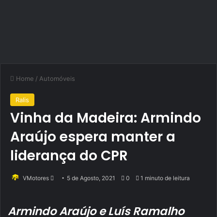
Home
/
Automóveis
Ralis
Vinha da Madeira: Armindo
Araújo espera manter a
liderança do CPR
Send
VMotores
5 de Agosto, 2021
0
1 minuto de leitura
an
email
Armindo Araújo e Luís Ramalho