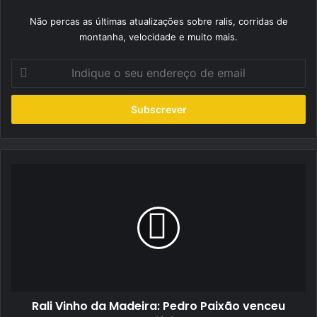
Não percas as últimas atualizações sobre ralis, corridas de
montanha, velocidade e muito mais.
Indique
o
seu
endereço
de
email
Rali
Vinho
da
Madeira:
Pedro
Paixão
venceu
Qualifying
Rali Vinho da Madeira: Pedro Paixão venceu