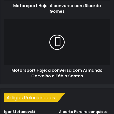
Motorsport Hoje: à conversa com Ricardo
Gomes
Motorsport
Hoje:
à
conversa
com
Armando
Carvalho
e
Fábio
Motorsport Hoje: à conversa com Armando
Santos
Carvalho e Fábio Santos
Artigos Relacionados
Igor Stefanovski
Alberto Pereira conquista