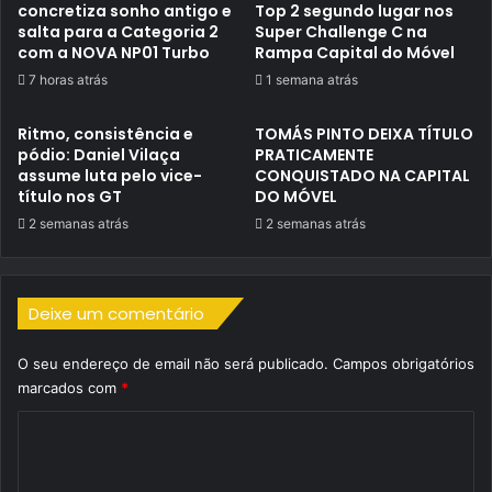
concretiza sonho antigo e
Top 2 segundo lugar nos
salta para a Categoria 2
Super Challenge C na
com a NOVA NP01 Turbo
Rampa Capital do Móvel
7 horas atrás
1 semana atrás
Ritmo, consistência e
TOMÁS PINTO DEIXA TÍTULO
pódio: Daniel Vilaça
PRATICAMENTE
assume luta pelo vice-
CONQUISTADO NA CAPITAL
título nos GT
DO MÓVEL
2 semanas atrás
2 semanas atrás
Deixe um comentário
O seu endereço de email não será publicado.
Campos obrigatórios
marcados com
*
C
o