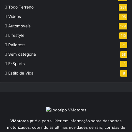
Todo Terreno
281
Videos
195
Automóveis
179
Lifestyle
110
Ralicross
71
Sem categoria
58
E-Sports
18
Estilo de Vida
8
VMotores.pt
é o portal líder em informação sobre desportos
motorizados, cobrindo as últimas novidades de ralis, corridas de