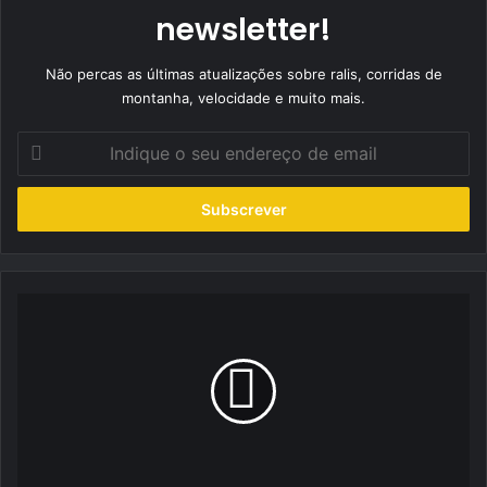
newsletter!
Não percas as últimas atualizações sobre ralis, corridas de
montanha, velocidade e muito mais.
Indique
o
seu
endereço
de
email
Motorsport
Hoje:
à
conversa
com
Ricardo
Gomes