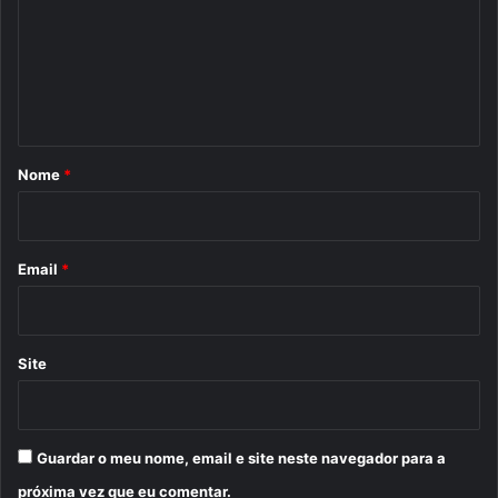
m
e
n
t
á
r
Nome
*
i
o
*
Email
*
Site
Guardar o meu nome, email e site neste navegador para a
próxima vez que eu comentar.