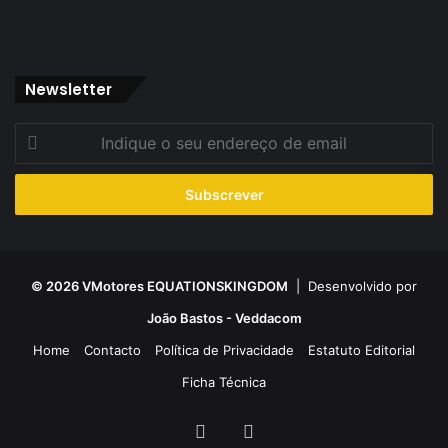
Newsletter
Indique
o
seu
endereço
de
email
© 2026 VMotores EQUATIONSKINGDOM
| Desenvolvido por
João Bastos - Veddacom
Home
Contacto
Política de Privacidade
Estatuto Editorial
Ficha Técnica
Facebook
YouTube