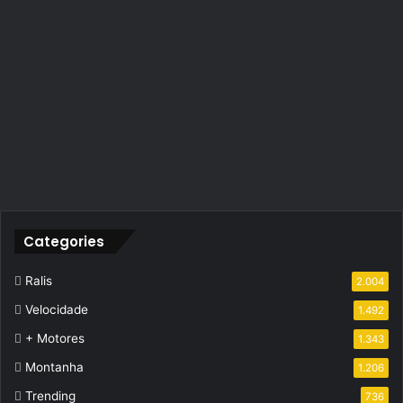
Categories
Ralis
2.004
Velocidade
1.492
+ Motores
1.343
Montanha
1.206
Trending
736