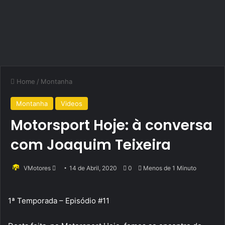
Home
/
Montanha
Montanha
Videos
Motorsport Hoje: à conversa
com Joaquim Teixeira
Send
VMotores
14 de Abril, 2020
0
Menos de 1 Minuto
an
email
1ª Temporada – Episódio #11