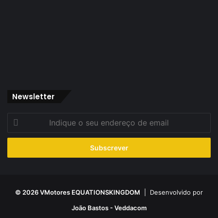
Newsletter
Indique
o
seu
endereço
de
email
© 2026 VMotores EQUATIONSKINGDOM
| Desenvolvido por
João Bastos - Veddacom