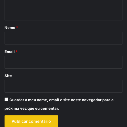
n
t
á
r
Nome
*
i
o
*
Email
*
Site
Guardar o meu nome, email e site neste navegador para a
próxima vez que eu comentar.