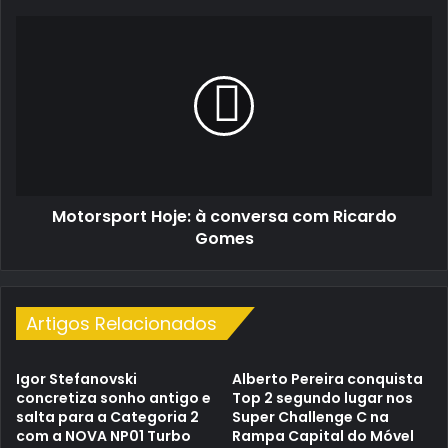
Motorsport
Hoje:
à
conversa
com
Ricardo
Gomes
Motorsport Hoje: à conversa com Ricardo
Gomes
Artigos Relacionados
Igor Stefanovski
Alberto Pereira conquista
concretiza sonho antigo e
Top 2 segundo lugar nos
salta para a Categoria 2
Super Challenge C na
com a NOVA NP01 Turbo
Rampa Capital do Móvel