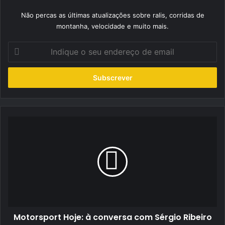
Não percas as últimas atualizações sobre ralis, corridas de
montanha, velocidade e muito mais.
Indique
o
seu
endereço
de
email
Motorsport
Hoje:
à
conversa
com
Sérgio
Ribeiro
Motorsport Hoje: à conversa com Sérgio Ribeiro