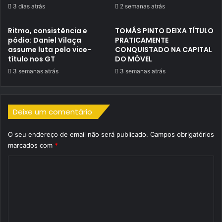
3 dias atrás
2 semanas atrás
Ritmo, consistência e
TOMÁS PINTO DEIXA TÍTULO
pódio: Daniel Vilaça
PRATICAMENTE
assume luta pelo vice-
CONQUISTADO NA CAPITAL
título nos GT
DO MÓVEL
3 semanas atrás
3 semanas atrás
Deixe um comentário
O seu endereço de email não será publicado.
Campos obrigatórios
marcados com
*
C
o
m
e