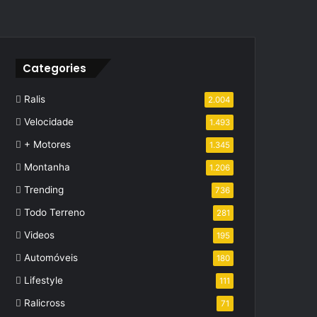
Categories
Ralis
2.004
Velocidade
1.493
+ Motores
1.345
Montanha
1.206
Trending
736
Todo Terreno
281
Videos
195
Automóveis
180
Lifestyle
111
Ralicross
71