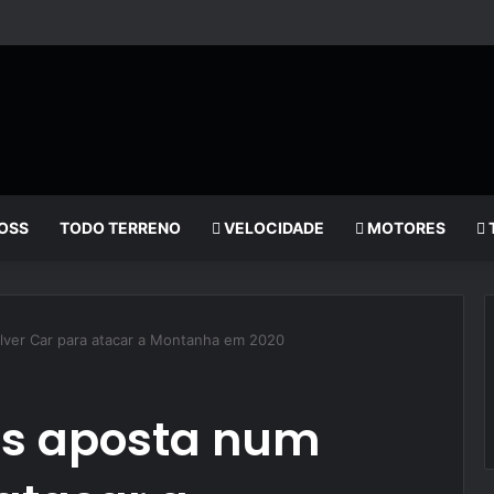
OSS
TODO TERRENO
VELOCIDADE
MOTORES
lver Car para atacar a Montanha em 2020
s aposta num