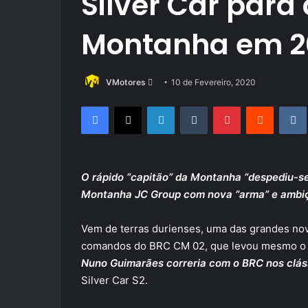
Silver Car para
Montanha em 2
Send
VMotores
10 de Fevereiro, 2020
an
Facebook
X
LinkedIn
Tumblr
Pinterest
Reddit
email
O rápido “capitão” da Montanha “despediu-se
Montanha JC Group com nova “arma” e ambi
Vem de terras durienses, uma das grandes nov
comandos do BRC CM 02, que levou mesmo o 
Nuno Guimarães correria com o BRC nos clás
Silver Car S2.