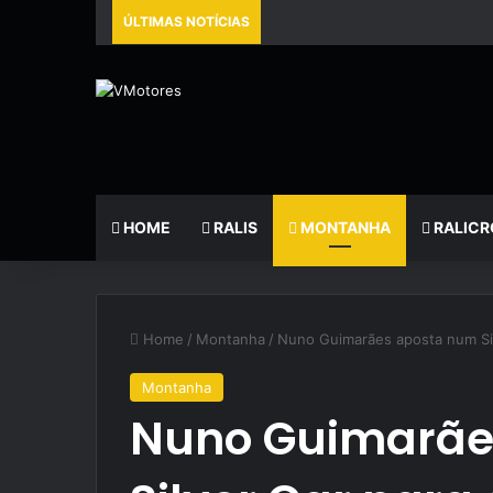
ÚLTIMAS NOTÍCIAS
HOME
RALIS
MONTANHA
RALICR
Home
/
Montanha
/
Nuno Guimarães aposta num Si
Montanha
Nuno Guimarãe