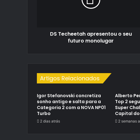
seu
futuro
monolugar
DS Techeetah apresentou o seu
futuro monolugar
Artigos Relacionados
Igor Stefanovski concretiza
Alberto Pe
sonho antigo e salta para a
Top 2 segu
Categoria 2 com a NOVA NP01
Super Cha
Turbo
Capital do
2 dias atrás
2 semanas a