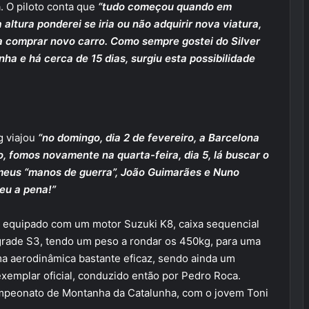
. O piloto conta que
“tudo começou quando em
ltura ponderei se iria ou não adquirir nova viatura,
a comprar novo carro. Como sempre gostei do Silver
ha e há cerca de 15 dias, surgiu esta possibilidade
g viajou
“no domingo, dia 2 de fevereiro, a Barcelona
o, fomos novamente na quarta-feira, dia 5, lá buscar o
 meus “manos de guerra”, João Guimarães e Nuno
eu a pena!”
á equipado com um motor Suzuki K8, caixa sequencial
grade S3, tendo um peso a rondar os 450kg, para uma
uma aerodinâmica bastante eficaz, sendo ainda um
exemplar oficial, conduzido então por Pedro Roca.
ampeonato de Montanha da Catalunha, com o jovem Toni