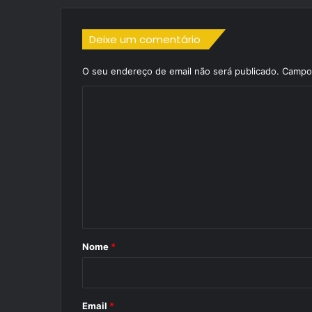
Deixe um comentário
O seu endereço de email não será publicado.
Campos
C
o
m
e
n
t
á
r
Nome
*
i
o
*
Email
*