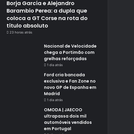
Borja García e Alejandro
Barambio Perea: a dupla que
coloca a GT Corse na rota do
título absoluto
23 horas atrás
Nacional de Velocidade
chega a Portimão com
grelhas reforçadas
1 dia atrás
Ford cria bancada
exclusiva e Fan Zone no
novo GP de Espanha em
Madrid
1 dia atrás
OMODA | JAECOO
ultrapassa dois mil
automóveis vendidos
em Portugal