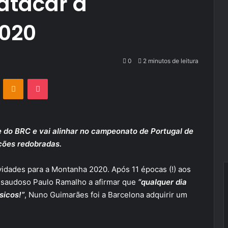
 atacar a
020
0
2 minutos de leitura
VKontakte
Odnoklassniki
Pocket
 do BRC e vai alinhar no campeonato de Portugal de
ções redobradas.
idades para a Montanha 2020. Após 11 épocas (!) aos
saudoso Paulo Ramalho a afirmar que
“qualquer dia
sicos!”
, Nuno Guimarães foi a Barcelona adquirir um