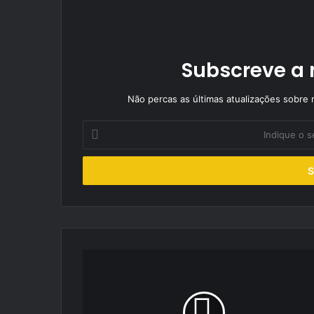
Subscreve a 
Não percas as últimas atualizações sobre r
Indique
o
seu
endereço
de
email
DS
Techeetah
apresentou
o