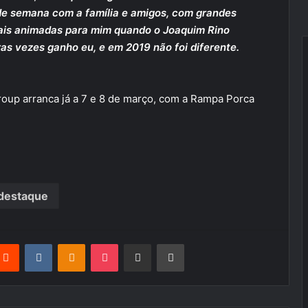
 de semana com a família e amigos, com grandes
ais animadas para mim quando o Joaquim Rino
as vezes ganho eu, e em 2019 não foi diferente.
up arranca já a 7 e 8 de março, com a Rampa Porca
destaque
terest
Reddit
VKontakte
Odnoklassniki
Pocket
Partilhar Via Email
Imprimir