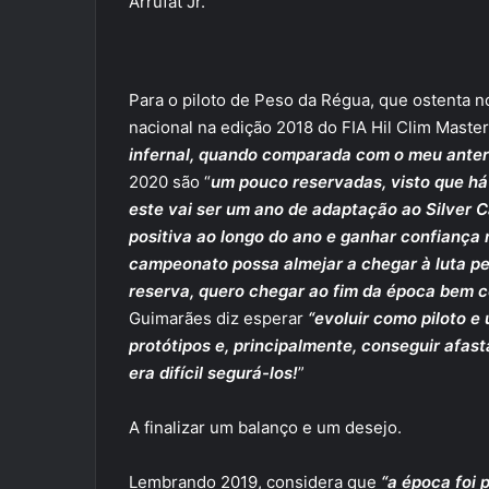
Arrufat Jr.
Para o piloto de Peso da Régua, que ostenta n
nacional na edição 2018 do FIA Hil Clim Maste
infernal, quando comparada com o meu anter
2020 são “
um pouco reservadas, visto que há
este vai ser um ano de adaptação ao Silver Ca
positiva ao longo do ano e ganhar confiança
campeonato possa almejar a chegar à luta pe
reserva, quero chegar ao fim da época bem c
Guimarães diz esperar
“evoluir como piloto e
protótipos e, principalmente, conseguir afas
era difícil segurá-los!
”
A finalizar um balanço e um desejo.
Lembrando 2019, considera que
“a época foi p