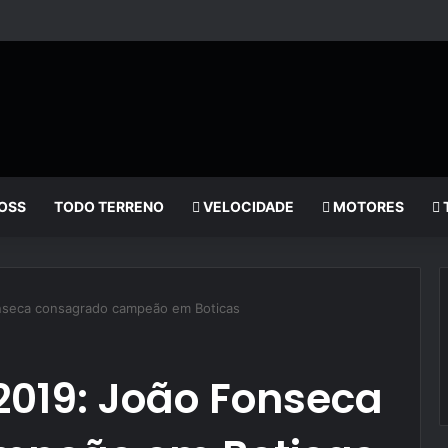
OSS
TODO TERRENO
VELOCIDADE
MOTORES
seca consagrado campeão em Boticas
019: João Fonseca