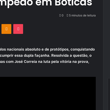
mpeão em Boticas
0
5 minutos de leitura
VKontakte
Odnoklassniki
Pocket
los nacionais absoluto e de protótipos, conquistando
 cumprir essa dupla façanha. Resolvida a questão, o
as com José Correia na luta pela vitória na prova,