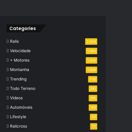
Categories
Ralis
2.004
Velocidade
1.493
+ Motores
1.345
Montanha
1.206
Trending
736
Todo Terreno
281
Videos
195
Automóveis
180
Lifestyle
111
Ralicross
71