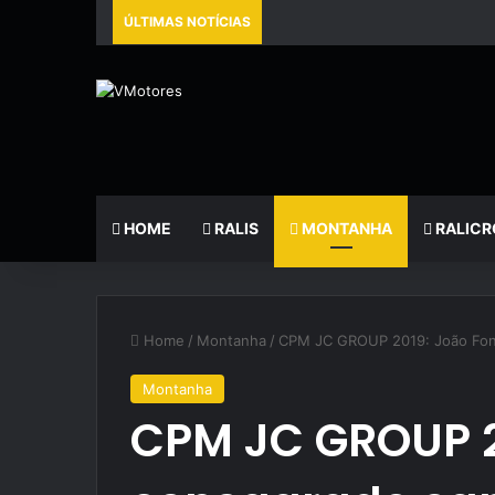
ÚLTIMAS NOTÍCIAS
HOME
RALIS
MONTANHA
RALICR
Home
/
Montanha
/
CPM JC GROUP 2019: João Fon
Montanha
CPM JC GROUP 2