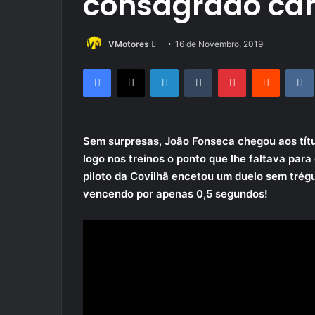
consagrado ca
Send
VMotores
16 de Novembro, 2019
an
Facebook
X
LinkedIn
Tumblr
Pinterest
Reddit
email
Sem surpresas, João Fonseca chegou aos títu
logo nos treinos o ponto que lhe faltava para
piloto da Covilhã encetou um duelo sem trégu
vencendo por apenas 0,5 segundos!