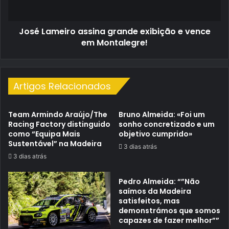
em
Montalegre!
José Lameiro assina grande exibição e vence
em Montalegre!
Artigos Relacionados
Team Armindo Araújo/The
Bruno Almeida: «Foi um
Racing Factory distinguido
sonho concretizado e um
como “Equipa Mais
objetivo cumprido»
Sustentável” na Madeira
3 dias atrás
3 dias atrás
Pedro Almeida: “”Não
saímos da Madeira
satisfeitos, mas
demonstrámos que somos
capazes de fazer melhor””