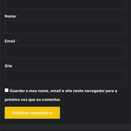
á
r
Nome
*
i
o
*
Email
*
Site
Guardar o meu nome, email e site neste navegador para a
próxima vez que eu comentar.