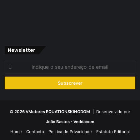
Newsletter
Indique
o
seu
endereço
de
email
© 2026 VMotores EQUATIONSKINGDOM
| Desenvolvido por
João Bastos - Veddacom
Home
Contacto
Política de Privacidade
Estatuto Editorial