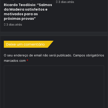
3 dias atrás
Ricardo Teodósio: “Saímos
da Madeira satisfeitos e
motivados para as
próximas provas”
3 dias atrás
Deixe um comentário
O seu endereço de email não será publicado.
Campos obrigatórios
marcados com
*
C
o
m
e
n
t