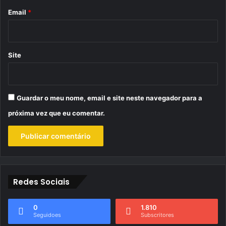
*
Email
*
Site
Guardar o meu nome, email e site neste navegador para a
próxima vez que eu comentar.
Redes Sociais
0
1.810
Seguidoes
Subscritores