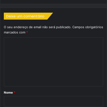
Deixe um comentário
O seu endereço de email não será publicado.
Campos obrigatórios
marcados com
*
C
o
m
e
n
t
á
r
Nome
*
i
o