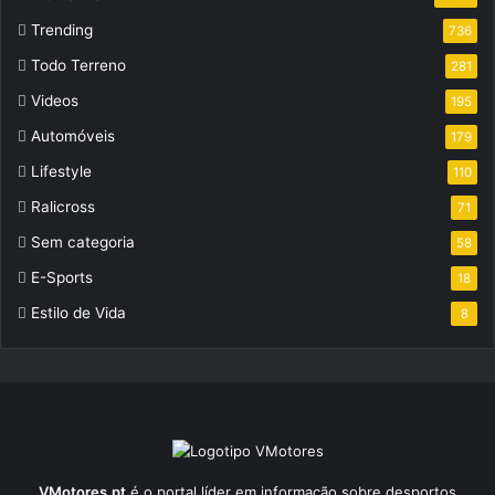
Trending
736
Todo Terreno
281
Videos
195
Automóveis
179
Lifestyle
110
Ralicross
71
Sem categoria
58
E-Sports
18
Estilo de Vida
8
VMotores.pt
é o portal líder em informação sobre desportos