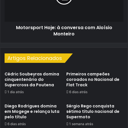
Aloísio
Monteiro
Motorsport Hoje: à conversa com Aloísio
Monteiro
Artigos Relacionados
Cédric Soubeyras domina
Primeiros campeões
cinquentenário do
coroados no Nacional de
Supercross da Poutena
Flat Track
1 dia atrás
6 dias atrás
Diego Rodrigues domina
Sérgio Rego conquista
em Mogege e relança luta
sétimo título nacional de
pelo título
Supermoto
6 dias atrás
1 semana atrás