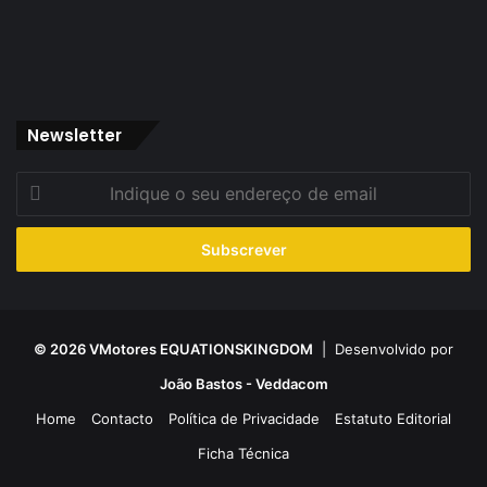
Newsletter
Indique
o
seu
endereço
de
email
© 2026 VMotores EQUATIONSKINGDOM
| Desenvolvido por
João Bastos - Veddacom
Home
Contacto
Política de Privacidade
Estatuto Editorial
Ficha Técnica