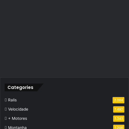
Categories
Ralis
2.004
Velocidade
1.492
+ Motores
1.343
Montanha
1.206