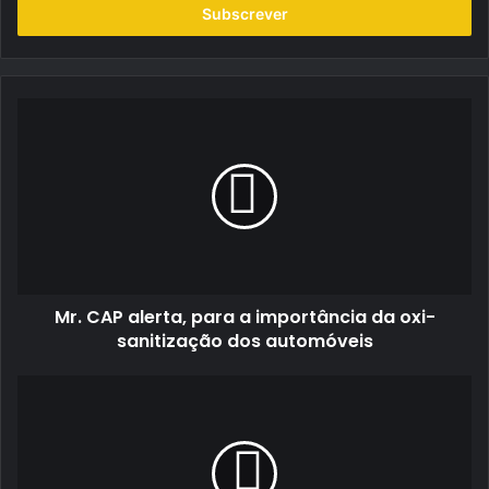
endereço
de
email
Mr.
CAP
alerta,
para
a
importância
da
oxi-
sanitização
Mr. CAP alerta, para a importância da oxi-
dos
automóveis
sanitização dos automóveis
Motorsport
Hoje:
à
conversa
com