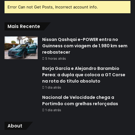
Error Can not Get Posts, Incorrect account info.
Mais Recente
Nissan Qashqai e-POWER entra no
Guinness com viagem de 1.980 km sem
reabastecer
5 horas atrás
Borja García e Alejandro Barambio
Perea: a dupla que coloca a GT Corse
na rota do título absoluto
1 dia atrás
Nacional de Velocidade chega a
Portimão com grelhas reforçadas
1 dia atrás
About