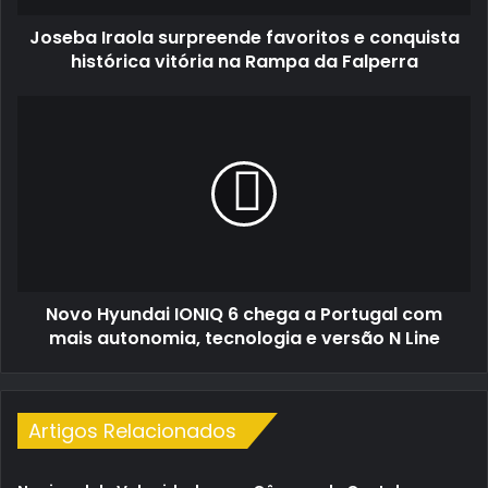
na
Joseba Iraola surpreende favoritos e conquista
Rampa
da
histórica vitória na Rampa da Falperra
Falperra
Novo
Hyundai
IONIQ
6
chega
a
Portugal
com
mais
Novo Hyundai IONIQ 6 chega a Portugal com
autonomia,
tecnologia
mais autonomia, tecnologia e versão N Line
e
versão
N
Line
Artigos Relacionados