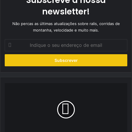
Subscreve a nossa
newsletter!
Não percas as últimas atualizações sobre ralis, corridas de
montanha, velocidade e muito mais.
Indique
o
seu
endereço
de
email
Joseba
Iraola
surpreende
favoritos
e
conquista
histórica
vitória