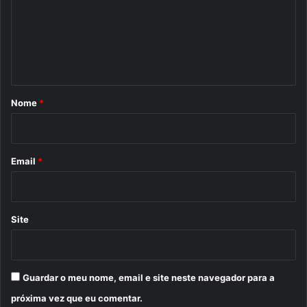
e
n
t
á
r
Nome
*
i
o
*
Email
*
Site
Guardar o meu nome, email e site neste navegador para a
próxima vez que eu comentar.