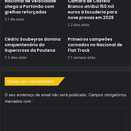
Nacional de Velocidade
Câmara de Castelo
chega a Portimão com
Branco atribui 150 mil
grelhas reforçadas
euros à Escuderia para
nove provas em 2026
1 dia atrás
2 dias atrás
Cédric Soubeyras domina
Primeiros campeões
cinquentenário do
coroados no Nacional de
Supercross da Poutena
Flat Track
3 dias atrás
1 semana atrás
Deixe um comentário
O seu endereço de email não será publicado.
Campos obrigatórios
marcados com
*
C
o
m