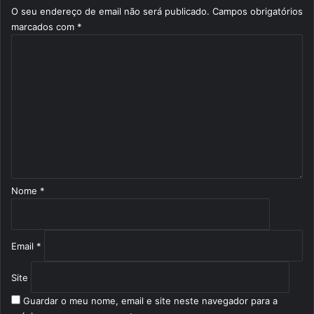
O seu endereço de email não será publicado.
Campos obrigatórios
marcados com
*
C
o
m
e
n
t
á
r
i
o
Nome
*
*
Email
*
Site
Guardar o meu nome, email e site neste navegador para a