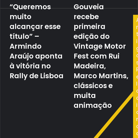
“Queremos
Gouveia
“Queremos
Gouveia
muito
recebe
muito
recebe
alcançar
primeira
esse
alcançar esse
edição
primeira
título”
do
título” –
edição do
–
Vintage
i
Armindo
Motor
Armindo
Vintage Motor
Araújo
Fest
Araújo aponta
Fest com Rui
aponta
com
à
Rui
à vitória no
Madeira,
vitória
Madeira,
Rally de Lisboa
Marco Martins,
no
Marco
Rally
Martins,
l
clássicos e
de
clássicos
muita
Lisboa
e
muita
animação
i
animação