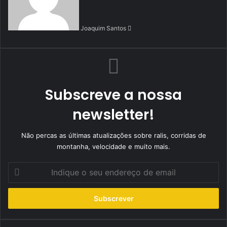
Joaquim Santos
Subscreve a nossa
newsletter!
Não percas as últimas atualizações sobre ralis, corridas de
montanha, velocidade e muito mais.
Indique
o
seu
endereço
de
email