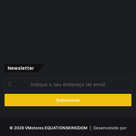
Newsletter
Indique
o
seu
endereço
de
email
© 2026 VMotores EQUATIONSKINGDOM
| Desenvolvido por