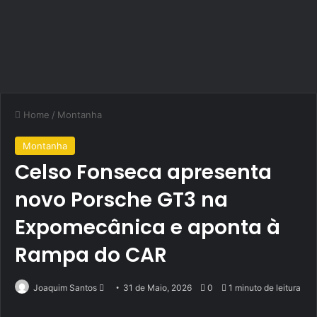
Home
/
Montanha
Montanha
Celso Fonseca apresenta
novo Porsche GT3 na
Expomecânica e aponta à
Rampa do CAR
Send
Joaquim Santos
31 de Maio, 2026
0
1 minuto de leitura
an