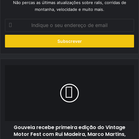
Não percas as últimas atualizações sobre ralis, corridas de
montanha, velocidade e muito mais.
Indique
o
seu
endereço
de
email
Gouveia
recebe
primeira
edição
do
Vintage
Motor
Fest
com
Gouveia recebe primeira edição do Vintage
Rui
Madeira,
Motor Fest com Rui Madeira, Marco Martins,