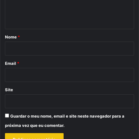
n
t
á
r
Nome
*
i
o
*
Email
*
Site
Guardar o meu nome, email e site neste navegador para a
próxima vez que eu comentar.