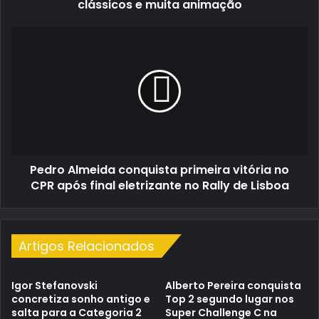
Marco
clássicos e muita animação
Martins,
clássicos
Pedro
e
Almeida
muita
conquista
animação
primeira
vitória
no
CPR
após
final
Pedro Almeida conquista primeira vitória no
eletrizante
no
CPR após final eletrizante no Rally de Lisboa
Rally
de
Lisboa
Artigos Relacionados
Igor Stefanovski
Alberto Pereira conquista
concretiza sonho antigo e
Top 2 segundo lugar nos
salta para a Categoria 2
Super Challenge C na