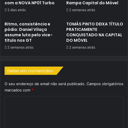
com a NOVA NP01 Turbo
Rampa Capital do Móvel
2 dias atrás
2 semanas atrás
Ritmo, consistência e
TOMÁS PINTO DEIXA TÍTULO
pódio: Daniel Vilaça
PRATICAMENTE
assume luta pelo vice-
CONQUISTADO NA CAPITAL
título nos GT
DO MÓVEL
2 semanas atrás
2 semanas atrás
Deixe um comentário
O seu endereço de email não será publicado.
Campos obrigatórios
marcados com
*
C
o
m
e