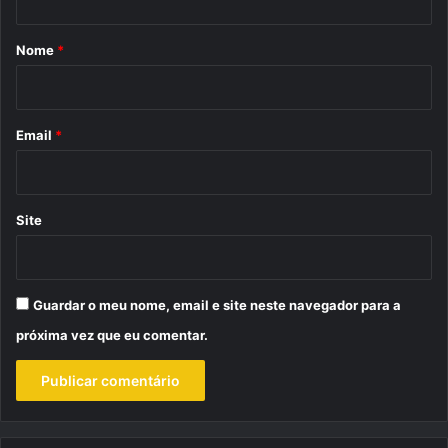
á
r
Nome
*
i
o
*
Email
*
Site
Guardar o meu nome, email e site neste navegador para a
próxima vez que eu comentar.