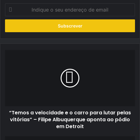
Indique
o
seu
endereço
de
email
“Temos
a
velocidade
e
o
carro
para
lutar
pelas
“Temos a velocidade e o carro para lutar pelas
vitórias”
–
vitórias” – Filipe Albuquerque aponta ao pódio
Filipe
em Detroit
Albuquerque
aponta
Mação