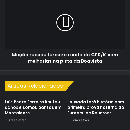
ao
recebe
pódio
terceira
em
ronda
Detroit
do
CPR/K
com
melhorias
na
Mação recebe terceira ronda do CPR/K com
pista
da
melhorias na pista da Boavista
Boavista
Artigos Relacionados
Luís Pedro Ferreira limitou
Lousada fará história com
danos e somou pontos em
primeira prova noturna do
Montalegre
Europeu de Ralicross
3 dias atrás
5 dias atrás