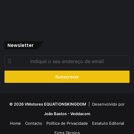
Newsletter
Indique
o
seu
endereço
de
email
© 2026 VMotores EQUATIONSKINGDOM
| Desenvolvido por
João Bastos - Veddacom
Home
Contacto
Política de Privacidade
Estatuto Editorial
Ficha Técnica