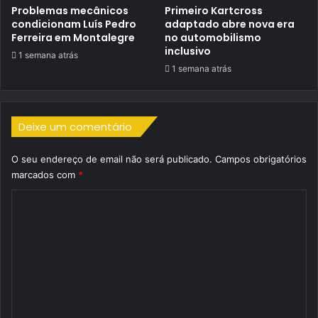
Problemas mecânicos
Primeiro Kartcross
condicionam Luís Pedro
adaptado abre nova era
Ferreira em Montalegre
no automobilismo
inclusivo
1 semana atrás
1 semana atrás
Deixe um comentário
O seu endereço de email não será publicado.
Campos obrigatórios
marcados com
*
C
o
m
e
n
t