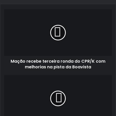
email
Mação
recebe
terceira
ronda
do
CPR/K
com
melhorias
na
Mação recebe terceira ronda do CPR/K com
pista
da
melhorias na pista da Boavista
Boavista
“Queremos
muito
alcançar
esse
título”
–
Armindo
Araújo