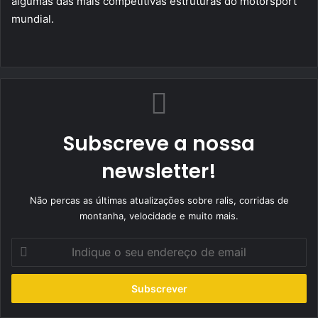
algumas das mais competitivas estruturas do motorsport
mundial.
Subscreve a nossa
newsletter!
Não percas as últimas atualizações sobre ralis, corridas de
montanha, velocidade e muito mais.
Indique
o
seu
endereço
de