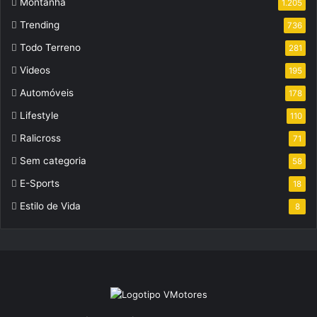
Montanha
1.205
Trending
736
Todo Terreno
281
Videos
195
Automóveis
178
Lifestyle
110
Ralicross
71
Sem categoria
58
E-Sports
18
Estilo de Vida
8