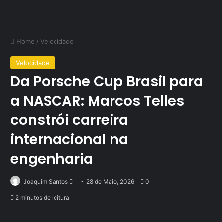
Home
/
Velocidade
Velocidade
Da Porsche Cup Brasil para
a NASCAR: Marcos Telles
constrói carreira
internacional na
engenharia
Send
Joaquim Santos
28 de Maio, 2026
0
an
2 minutos de leitura
email