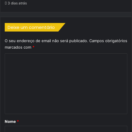
3 dias atrás
Deixe um comentário
O seu endereço de email não será publicado.
Campos obrigatórios
marcados com
*
C
o
m
e
n
t
á
r
Nome
*
i