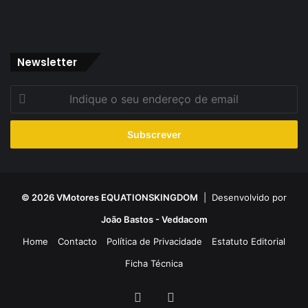
Newsletter
Indique
o
seu
endereço
de
email
© 2026 VMotores EQUATIONSKINGDOM
| Desenvolvido por
João Bastos - Veddacom
Home
Contacto
Política de Privacidade
Estatuto Editorial
Ficha Técnica
Facebook
YouTube