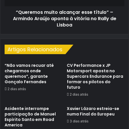
aponta
“Queremos muito alcançar esse título” –
à
vitória
Armindo Araújo aponta à vitória no Rally de
no
Lisboa
Rally
de
Lisboa
Artigos Relacionados
“Não vamos recuar até
CV Performance x JP
chegarmos onde
Motorsport aposta no
queremos”, garante
Supercars Endurance para
Gonçalo Fernandes
formar os pilotos do
futuro
2 dias atrás
2 dias atrás
Acidente interrompe
Xavier Lázaro estreia-se
participação de Manuel
numa Final do Europeu
Espírito Santo em Road
3 dias atrás
America