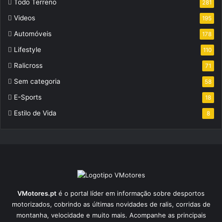
Todo Terreno
281
Videos
195
Automóveis
178
Lifestyle
110
Ralicross
71
Sem categoria
58
E-Sports
18
Estilo de Vida
8
VMotores.pt
é o portal líder em informação sobre desportos
motorizados, cobrindo as últimas novidades de ralis, corridas de
montanha, velocidade e muito mais. Acompanhe as principais