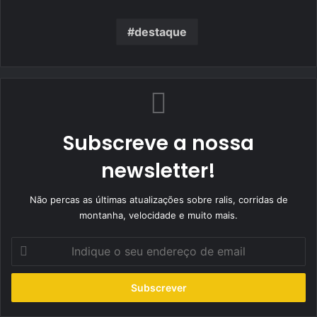
destaque
Subscreve a nossa
newsletter!
Não percas as últimas atualizações sobre ralis, corridas de
montanha, velocidade e muito mais.
Indique
o
seu
endereço
de