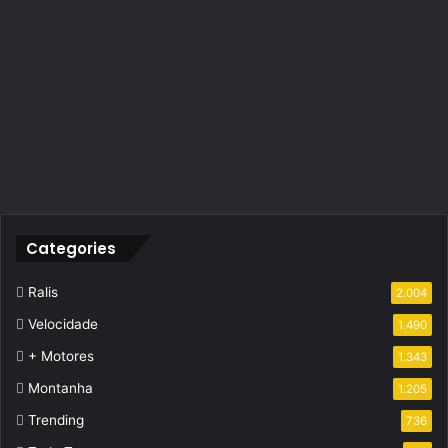
Categories
Ralis
2.004
Velocidade
1.490
+ Motores
1.343
Montanha
1.205
Trending
736