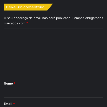
Deixe um comentário
O seu endereço de email não será publicado.
Campos obrigatórios
marcados com
*
C
o
m
e
n
t
á
r
Nome
*
i
o
*
Email
*