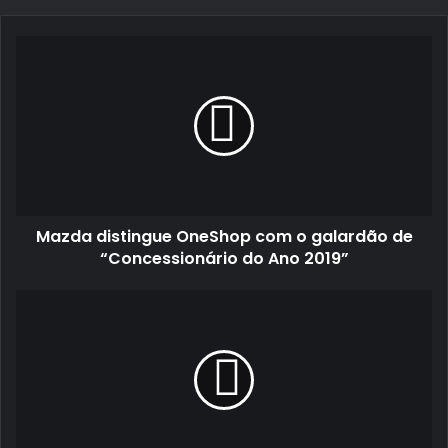
email
Mazda
distingue
OneShop
com
o
galardão
de
“Concessionário
do
Mazda distingue OneShop com o galardão de
Ano
2019”
“Concessionário do Ano 2019”
GT
Winter
Series
com
20
inscritos
em
Portimão