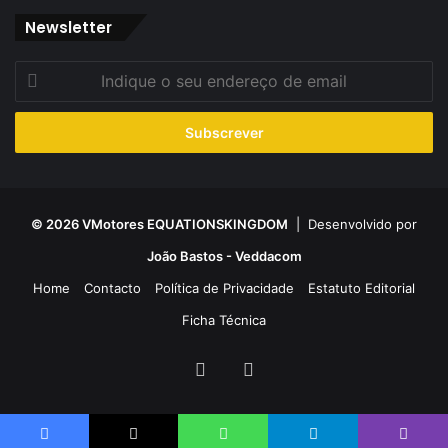
Newsletter
Indique
o
seu
endereço
de
email
© 2026 VMotores EQUATIONSKINGDOM
| Desenvolvido por
João Bastos - Veddacom
Home
Contacto
Política de Privacidade
Estatuto Editorial
Ficha Técnica
Facebook
YouTube