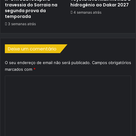
travessia do Sorraia na
hidrogénio ao Dakar 2027
segunda prova da
4 semanas atrás
temporada
3 semanas atrás
Deixe um comentário
O seu endereço de email não será publicado.
Campos obrigatórios
marcados com
*
C
o
m
e
n
t
á