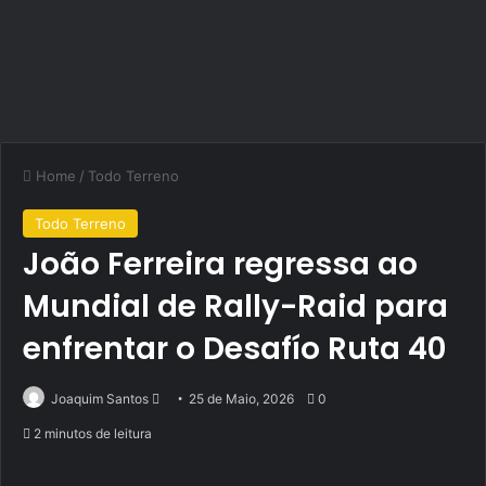
Home
/
Todo Terreno
Todo Terreno
João Ferreira regressa ao
Mundial de Rally-Raid para
enfrentar o Desafío Ruta 40
Send
Joaquim Santos
25 de Maio, 2026
0
an
2 minutos de leitura
email