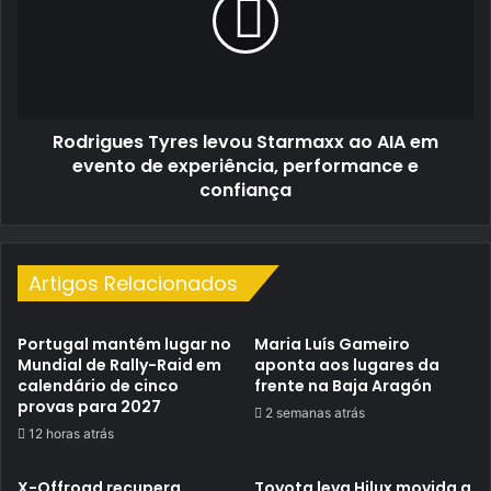
Starmaxx
ao
AIA
em
evento
de
Rodrigues Tyres levou Starmaxx ao AIA em
experiência,
performance
evento de experiência, performance e
e
confiança
confiança
Artigos Relacionados
Portugal mantém lugar no
Maria Luís Gameiro
Mundial de Rally-Raid em
aponta aos lugares da
calendário de cinco
frente na Baja Aragón
provas para 2027
2 semanas atrás
12 horas atrás
X-Offroad recupera
Toyota leva Hilux movida a