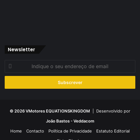
Newsletter
Indique
o
seu
endereço
de
email
© 2026 VMotores EQUATIONSKINGDOM
| Desenvolvido por
João Bastos - Veddacom
Home
Contacto
Política de Privacidade
Estatuto Editorial