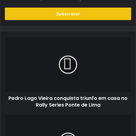
o
seu
endereço
de
email
Pedro
Lago
Vieira
conquista
triunfo
em
casa
no
Rally
Pedro Lago Vieira conquista triunfo em casa no
Series
Ponte
Rally Series Ponte de Lima
de
Lima
Rodrigues
Tyres
levou