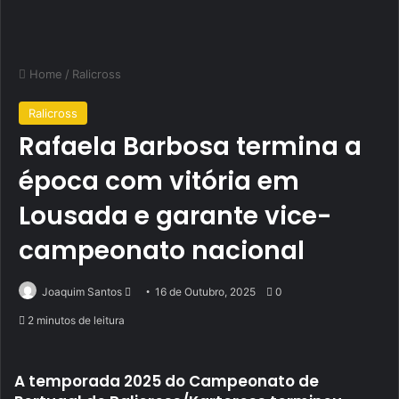
Home
/
Ralicross
Ralicross
Rafaela Barbosa termina a
época com vitória em
Lousada e garante vice-
campeonato nacional
Send
Joaquim Santos
16 de Outubro, 2025
0
an
2 minutos de leitura
email
A temporada 2025 do Campeonato de