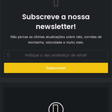
Subscreve a nossa
newsletter!
Não percas as últimas atualizações sobre ralis, corridas de
montanha, velocidade e muito mais.
Indique
o
seu
endereço
de
email
Ernesto
Cunha
quer
resultado
forte