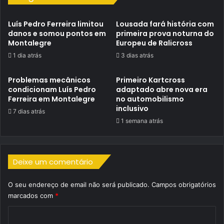
Luís Pedro Ferreira limitou
Lousada fará história com
danos e somou pontos em
primeira prova noturna do
Montalegre
Europeu de Ralicross
1 dia atrás
3 dias atrás
Problemas mecânicos
Primeiro Kartcross
condicionam Luís Pedro
adaptado abre nova era
Ferreira em Montalegre
no automobilismo
inclusivo
7 dias atrás
1 semana atrás
Deixe um comentário
O seu endereço de email não será publicado.
Campos obrigatórios
marcados com
*
C