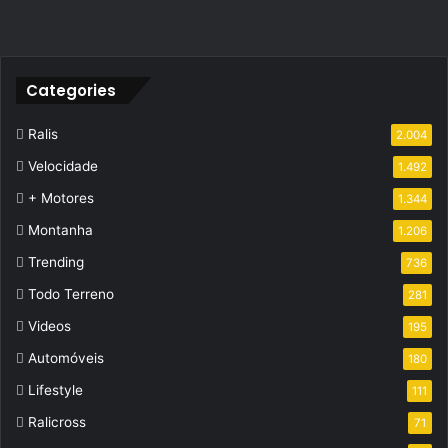
Categories
Ralis
2.004
Velocidade
1.492
+ Motores
1.344
Montanha
1.206
Trending
736
Todo Terreno
281
Videos
195
Automóveis
180
Lifestyle
111
Ralicross
71