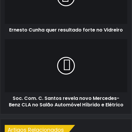
no
Vidreiro
Ernesto Cunha quer resultado forte no Vidreiro
Soc.
Com.
C.
Santos
revela
novo
Mercedes-
Benz
CLA
Soc. Com. C. Santos revela novo Mercedes-
no
Salão
Benz CLA no Salão Automóvel Híbrido e Elétrico
Automóvel
Híbrido
e
Elétrico
Artigos Relacionados