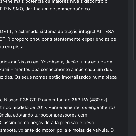
r-lhe mais potência ou maiores níveis decontrolo,
 GT-R NISMO, dar-lhe um desempenhoúnico
ETT, o aclamado sistema de tração integral ATTESA
 GT-R proporcionou consistentemente experiências de
o em pista.
ábrica da Nissan em Yokohama, Japão, uma equipa de
kumi – montou apaixonadamente à mão cada um dos
uzidas. Os seus nomes estão imortalizados numa placa
 do Nissan R35 GT-R aumentou de 353 kW (480 cv)
rtir do modelo de 2017. Paralelamente, os engenheiros
tência, adotando turbocompressores com
, assim como peças de alta precisão e peso
 cambota, volante do motor, polia e molas de válvula. O