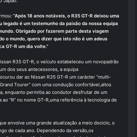
o Japão.
irmou:
“Após 18 anos notáveis, o R35 GT-R deixou uma
eu legado é um testemunho da paixão da nossa equipa
 mundo. Obrigado por fazerem parte desta viagem
do o mundo, quero dizer que isto não é um adeus
ca GT-R um dia volte.”
 Nissan R35 GT-R, o veículo estabeleceu um novopadrão
um dos seus antecessores, a equipa
ocurou dar ao Nissan R35 GT-R um carácter “multi-
Grand Tourer” com uma condução confortável,altos
a, enquanto permitia ao condutor desfrutar de um
 ao “R” no nome GT-R,uma referência à tecnologia de
 que envolve uma grande atualização a meio dociclo, o
ngo de cada ano. Dependendo da versão,os