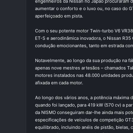
engenheiros da Nissan no Japão procuraram da
aumentar o conforto e o luxo ou, no caso do
aperfeiçoado em pista.
Com o seu potente motor Twin-turbo V6 VR38D
ET-S e aerodinâmica inovadora, o Nissan R35
condução emocionantes, tanto em estrada com
Notavelmente, ao longo da sua produção na f
apenas nove mestres artesãos – chamados Ta
motores instalados nas 48.000 unidades prod
afixada em cada motor.
Ao longo dos vários anos, a potência máxima
quando foi lançado, para 419 kW (570 cv) a pa
da NISMO conseguiram dar-lhe ainda mais po
especificações de veículos de competição GT3
equilibrado, incluindo anéis de pistão, bielas,