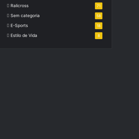
Ralicross
71
Sem categoria
58
E-Sports
18
Estilo de Vida
8