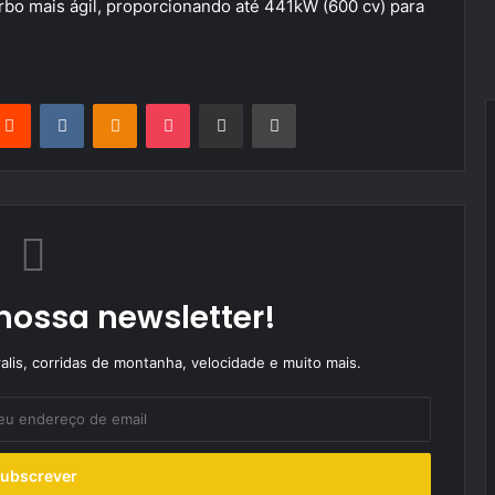
rbo mais ágil, proporcionando até 441kW (600 cv) para
terest
Reddit
VKontakte
Odnoklassniki
Pocket
Partilhar Via Email
Imprimir
nossa newsletter!
alis, corridas de montanha, velocidade e muito mais.