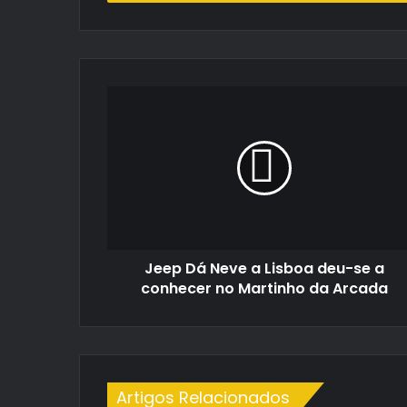
de
email
Jeep
Dá
Neve
a
Lisboa
deu-
se
a
conhecer
Jeep Dá Neve a Lisboa deu-se a
no
Martinho
conhecer no Martinho da Arcada
da
Arcada
Artigos Relacionados