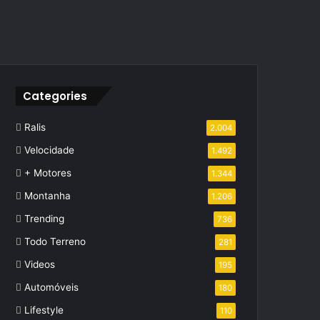
Categories
Ralis
2.004
Velocidade
1.492
+ Motores
1.344
Montanha
1.206
Trending
736
Todo Terreno
281
Videos
195
Automóveis
180
Lifestyle
110