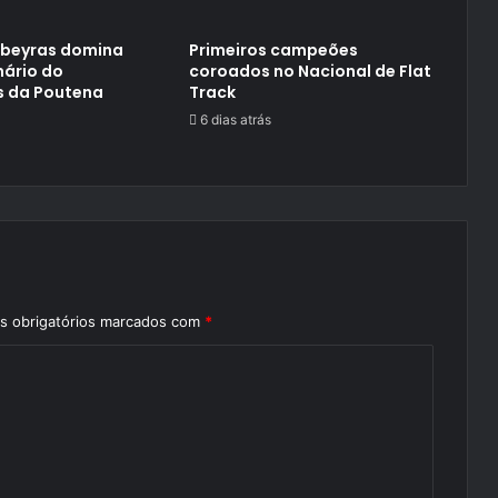
ubeyras domina
Primeiros campeões
nário do
coroados no Nacional de Flat
s da Poutena
Track
6 dias atrás
 obrigatórios marcados com
*