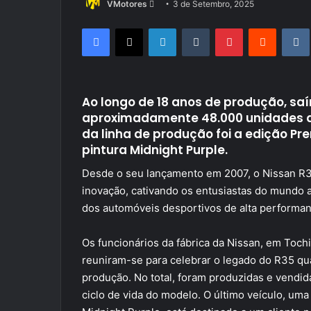
Send
VMotores
3 de Setembro, 2025
an
Facebook
X
LinkedIn
Tumblr
Pinterest
Reddit
email
Ao longo de 18 anos de produção, s
aproximadamente 48.000 unidades do 
da linha de produção foi a edição
pintura Midnight Purple.
Desde o seu lançamento em 2007, o Nissan R
inovação, cativando os entusiastas do mundo
dos automóveis desportivos de alta performan
Os funcionários da fábrica da Nissan, em Tochi
reuniram-se para celebrar o legado do R35 qu
produção. No total, foram produzidas e vend
ciclo de vida do modelo. O último veículo, u