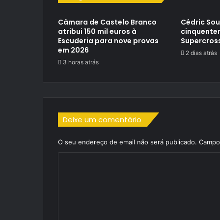
Câmara de Castelo Branco
Cédric So
atribui 150 mil euros à
cinquente
Escuderia para nove provas
Supercros
em 2026
2 dias atrás
3 horas atrás
Deixe um comentário
O seu endereço de email não será publicado.
Campos
C
o
m
e
n