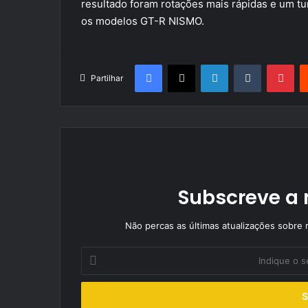
resultado foram rotações mais rápidas e um tu
os modelos GT-R NISMO.
Facebook
X
LinkedIn
Tumblr
Pin
Partilhar
Subscreve a 
Não percas as últimas atualizações sobre r
Indique
o
seu
endereço