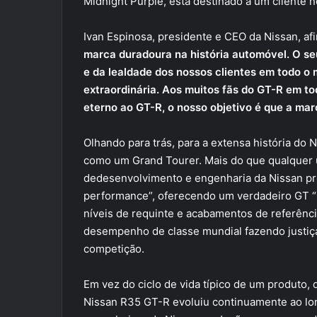
Midnight Purple, está destinado a um cliente n
Ivan Espinosa, presidente e CEO da Nissan, af
marca duradoura na história automóvel. O s
e da lealdade dos nossos clientes em todo o
extraordinária. Aos muitos fãs do GT-R em to
eterno ao GT-R, o nosso objetivo é que a mar
Olhando para trás, para a extensa história do
como um Grand Tourer. Mais do que qualquer 
dedesenvolvimento e engenharia da Nissan pr
performance”, oferecendo um verdadeiro GT “
níveis de requinte e acabamentos de referênci
desempenho de classe mundial fazendo justiça
competição.
Em vez do ciclo de vida típico de um produto,
Nissan R35 GT-R evoluiu continuamente ao lo