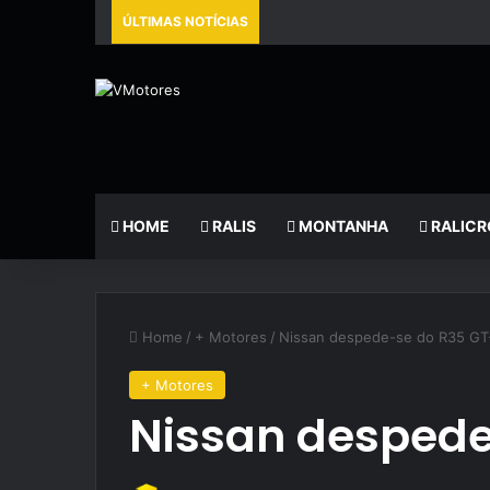
ÚLTIMAS NOTÍCIAS
HOME
RALIS
MONTANHA
RALICR
Home
/
+ Motores
/
Nissan despede-se do R35 GT
+ Motores
Nissan despede