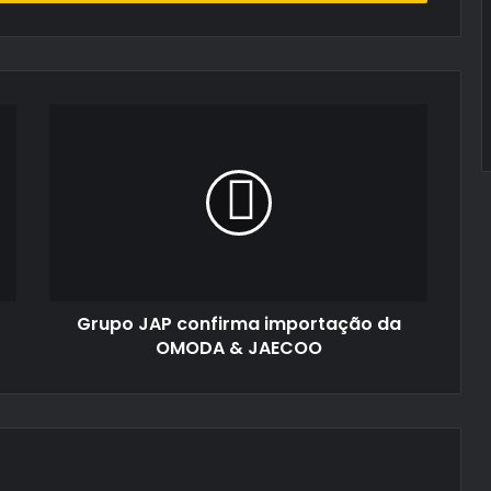
Grupo
JAP
confirma
importação
da
OMODA
&
JAECOO
Grupo JAP confirma importação da
OMODA & JAECOO