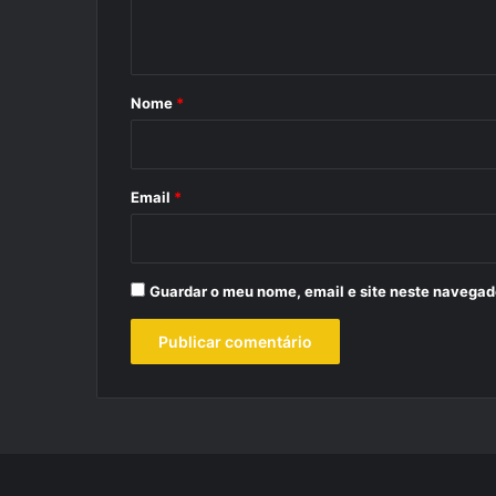
t
á
r
Nome
*
i
o
*
Email
*
Guardar o meu nome, email e site neste navegad