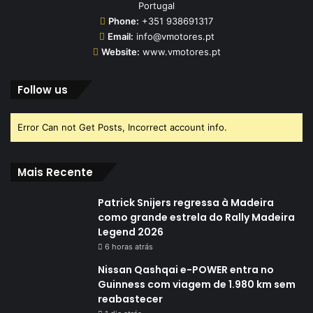
Portugal
Phone:
+351 938691317
Email:
info@vmotores.pt
Website:
www.vmotores.pt
Follow us
Error Can not Get Posts, Incorrect account info.
Mais Recente
Patrick Snijers regressa à Madeira
como grande estrela do Rally Madeira
Legend 2026
6 horas atrás
Nissan Qashqai e-POWER entra no
Guinness com viagem de 1.980 km sem
reabastecer