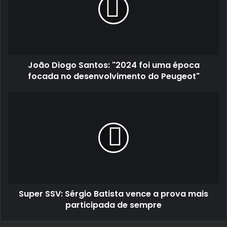
"2024
foi
uma
época
focada
no
João Diogo Santos: "2024 foi uma época
desenvolvimento
do
focada no desenvolvimento do Peugeot"
Peugeot"
Super
SSV:
Sérgio
Batista
vence
a
prova
mais
participada
Super SSV: Sérgio Batista vence a prova mais
de
sempre
participada de sempre