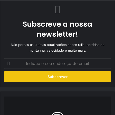
Subscreve a nossa
newsletter!
Não percas as últimas atualizações sobre ralis, corridas de
montanha, velocidade e muito mais.
Indique
o
seu
endereço
de
email
João
Diogo
Santos: