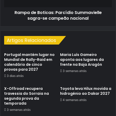
campeão
nacional
Rampa de Boticas: Parcídio Summavielle
sagra-se campeão nacional
Artigos Relacionados
Portugal mantém lugar no
Maria Luís Gameiro
Mundial de Rally-Raid em
aponta aos lugares da
calendário de cinco
frente na Baja Aragón
provas para 2027
3 semanas atrás
3 dias atrás
X-Offroad recupera
Toyota leva Hilux movida a
travessia do Sorraia na
hidrogénio ao Dakar 2027
segunda prova da
4 semanas atrás
temporada
3 semanas atrás