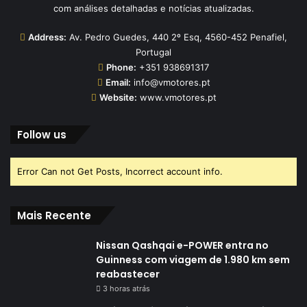
com análises detalhadas e notícias atualizadas.
Address:
Av. Pedro Guedes, 440 2º Esq, 4560-452 Penafiel,
Portugal
Phone:
+351 938691317
Email:
info@vmotores.pt
Website:
www.vmotores.pt
Follow us
Error Can not Get Posts, Incorrect account info.
Mais Recente
Nissan Qashqai e-POWER entra no
Guinness com viagem de 1.980 km sem
reabastecer
3 horas atrás