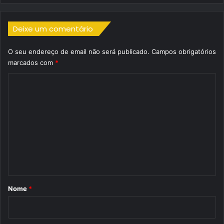
Deixe um comentário
O seu endereço de email não será publicado.
Campos obrigatórios
marcados com
*
C
o
m
e
n
t
á
r
Nome
*
i
o