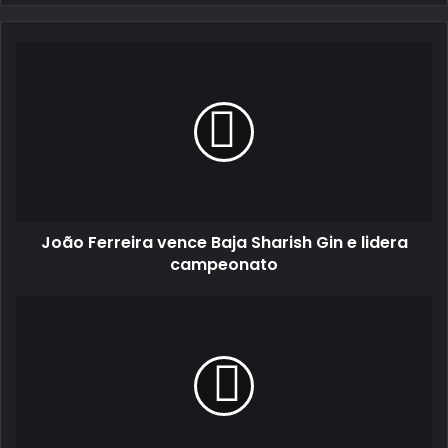
email
João
Ferreira
vence
Baja
Sharish
Gin
e
lidera
campeonato
João Ferreira vence Baja Sharish Gin e lidera
campeonato
Rampa
de
Boticas:
Parcídio
Summavielle
sagra-
se