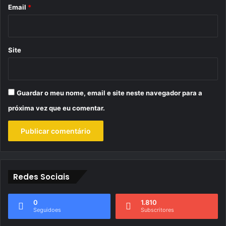
*
Email
*
Site
Guardar o meu nome, email e site neste navegador para a
próxima vez que eu comentar.
Redes Sociais
0
1.810
Seguidoes
Subscritores