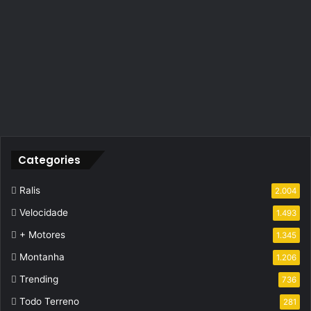
Categories
Ralis
2.004
Velocidade
1.493
+ Motores
1.345
Montanha
1.206
Trending
736
Todo Terreno
281