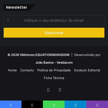
Newsletter
Indique
o
seu
endereço
de
email
© 2026 VMotores EQUATIONSKINGDOM
| Desenvolvido por
João Bastos - Veddacom
Home
Contacto
Política de Privacidade
Estatuto Editorial
Ficha Técnica
Facebook
YouTube