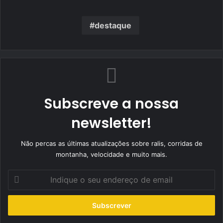
destaque
Subscreve a nossa
newsletter!
Não percas as últimas atualizações sobre ralis, corridas de
montanha, velocidade e muito mais.
Indique
o
seu
endereço
de