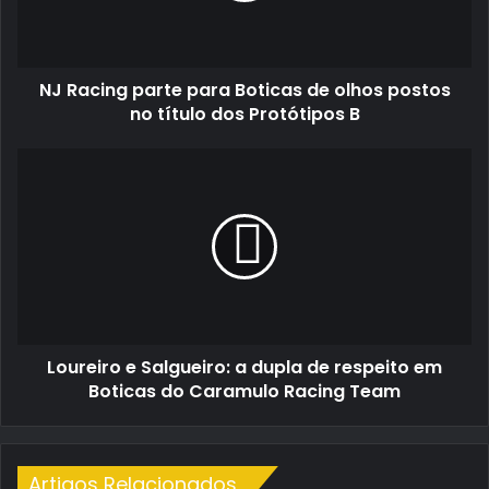
olhos
postos
no
NJ Racing parte para Boticas de olhos postos
título
dos
no título dos Protótipos B
Protótipos
B
Loureiro
e
Salgueiro:
a
dupla
de
respeito
em
Boticas
Loureiro e Salgueiro: a dupla de respeito em
do
Caramulo
Boticas do Caramulo Racing Team
Racing
Team
Artigos Relacionados