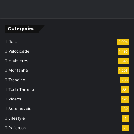
Categories
Ralis
2.004
Velocidade
1.493
+ Motores
1.345
Montanha
1.206
Trending
736
Todo Terreno
281
Videos
195
Automóveis
180
Lifestyle
111
Ralicross
71