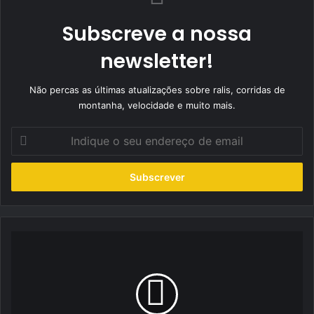
Subscreve a nossa
newsletter!
Não percas as últimas atualizações sobre ralis, corridas de
montanha, velocidade e muito mais.
Indique
o
seu
endereço
de
email
NJ
Racing
parte
para
Boticas
de