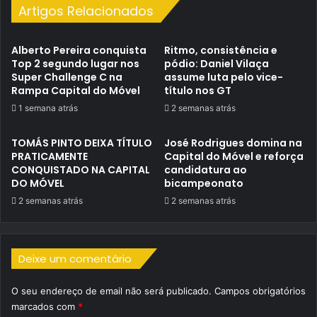
Artigos Relacionados
Alberto Pereira conquista
Ritmo, consistência e
Top 2 segundo lugar nos
pódio: Daniel Vilaça
Super Challenge C na
assume luta pelo vice-
Rampa Capital do Móvel
título nos GT
1 semana atrás
2 semanas atrás
TOMÁS PINTO DEIXA TÍTULO
José Rodrigues domina na
PRATICAMENTE
Capital do Móvel e reforça
CONQUISTADO NA CAPITAL
candidatura ao
DO MÓVEL
bicampeonato
2 semanas atrás
2 semanas atrás
Deixe um comentário
O seu endereço de email não será publicado.
Campos obrigatórios
marcados com
*