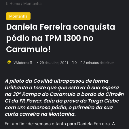
Home
/
Montanha
Montanha
Daniela Ferreira conquista
pódio na TPM 1300 no
Caramulo!
Send
VMotores
29 de Julho, 2021
0
2 minutos de leitura
an
email
A piloto da Covilhã ultrapassou de forma
brilhante o teste que que estava à sua espera
na 30ª Rampa do Caramulo a bordo do Citroën
C1 da FR Power. Saiu da prova do Targa Clube
com um saboroso pódio, o primeiro da sua
curta carreira na Montanha.
Foi um fim-de-semana e tanto para Daniela Ferreira. A