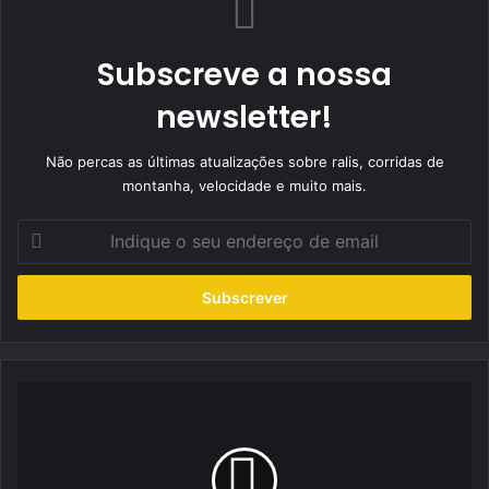
Subscreve a nossa
newsletter!
Não percas as últimas atualizações sobre ralis, corridas de
montanha, velocidade e muito mais.
Indique
o
seu
endereço
de
email
A
sorte
não
quis
nada