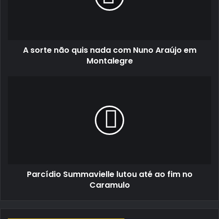
com
Nuno
Araújo
em
A sorte não quis nada com Nuno Araújo em
Montalegre
Montalegre
Parcídio
Summavielle
lutou
até
ao
fim
no
Caramulo
Parcídio Summavielle lutou até ao fim no
Caramulo