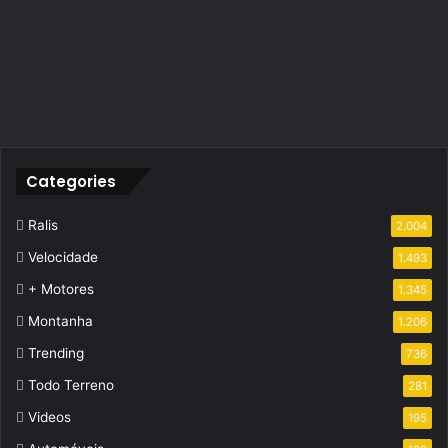
Categories
Ralis
2.004
Velocidade
1.493
+ Motores
1.345
Montanha
1.206
Trending
736
Todo Terreno
281
Videos
195