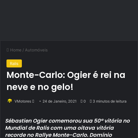
Home
/
Automóveis
Ralis
Monte-Carlo: Ogier é rei na
neve e no gelo!
Send
VMotores
24 de Janeiro, 2021
0
3 minutos de leitura
an
email
Sébastien Ogier comemorou sua 50ª vitória no
Mundial de Ralis com uma oitava vitória
recorde no Rallye Monte-Carlo. Domínio