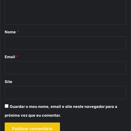
n
t
á
r
Nome
*
i
o
*
Email
*
Site
Guardar o meu nome, email e site neste navegador para a
próxima vez que eu comentar.