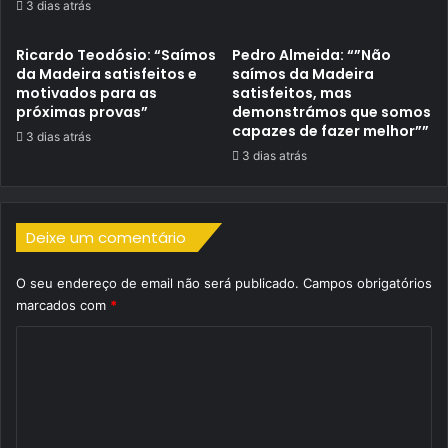
3 dias atrás
Ricardo Teodósio: “Saímos
Pedro Almeida: “”Não
da Madeira satisfeitos e
saímos da Madeira
motivados para as
satisfeitos, mas
próximas provas”
demonstrámos que somos
capazes de fazer melhor””
3 dias atrás
3 dias atrás
Deixe um comentário
O seu endereço de email não será publicado.
Campos obrigatórios
marcados com
*
C
o
m
e