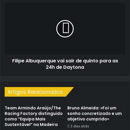
foi
Filipe
protagonista
Albuquerque
vai
sair
de
quinto
para
as
24h
Filipe Albuquerque vai sair de quinto para as
de
Daytona
24h de Daytona
Artigos Relacionados
Team Armindo Araújo/The
Bruno Almeida: «Foi um
Racing Factory distinguido
sonho concretizado e um
como “Equipa Mais
objetivo cumprido»
Sustentável” na Madeira
3 dias atrás