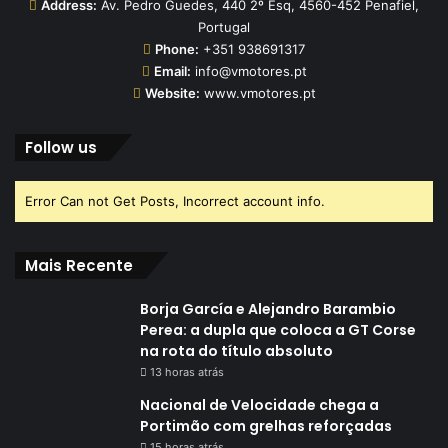
Address:
Av. Pedro Guedes, 440 2º Esq, 4560-452 Penafiel,
Portugal
Phone:
+351 938691317
Email:
info@vmotores.pt
Website:
www.vmotores.pt
Follow us
Error Can not Get Posts, Incorrect account info.
Mais Recente
Borja García e Alejandro Barambio
Perea: a dupla que coloca a GT Corse
na rota do título absoluto
13 horas atrás
Nacional de Velocidade chega a
Portimão com grelhas reforçadas
15 horas atrás