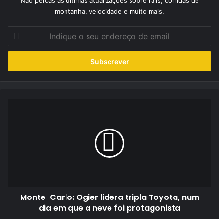
Não percas as últimas atualizações sobre ralis, corridas de
montanha, velocidade e muito mais.
Indique
o
seu
endereço
de
email
Monte-
Carlo:
Ogier
lidera
tripla
Toyota,
num
dia
em
Monte-Carlo: Ogier lidera tripla Toyota, num
que
a
dia em que a neve foi protagonista
neve