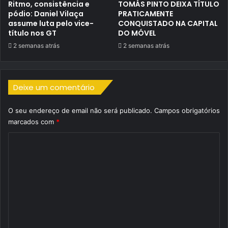
Ritmo, consistência e
TOMÁS PINTO DEIXA TÍTULO
pódio: Daniel Vilaça
PRATICAMENTE
assume luta pelo vice-
CONQUISTADO NA CAPITAL
título nos GT
DO MÓVEL
2 semanas atrás
2 semanas atrás
Deixe um comentário
O seu endereço de email não será publicado.
Campos obrigatórios
marcados com
*
C
o
m
e
n
t