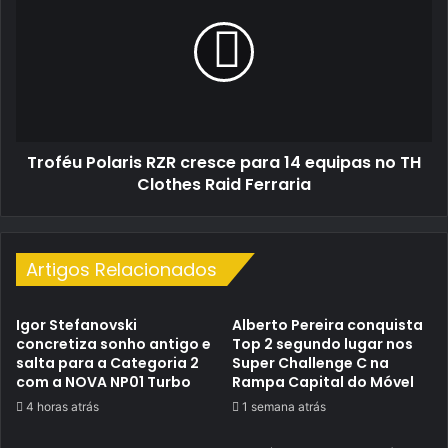
RZR
cresce
para
14
equipas
no
TH
Troféu Polaris RZR cresce para 14 equipas no TH
Clothes
Raid
Clothes Raid Ferraria
Ferraria
Artigos Relacionados
Igor Stefanovski
Alberto Pereira conquista
concretiza sonho antigo e
Top 2 segundo lugar nos
salta para a Categoria 2
Super Challenge C na
com a NOVA NP01 Turbo
Rampa Capital do Móvel
4 horas atrás
1 semana atrás