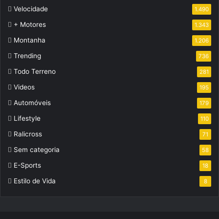
Velocidade
1.490
+ Motores
1.343
Montanha
1.206
Trending
736
Todo Terreno
281
Videos
195
Automóveis
179
Lifestyle
110
Ralicross
71
Sem categoria
58
E-Sports
18
Estilo de Vida
8