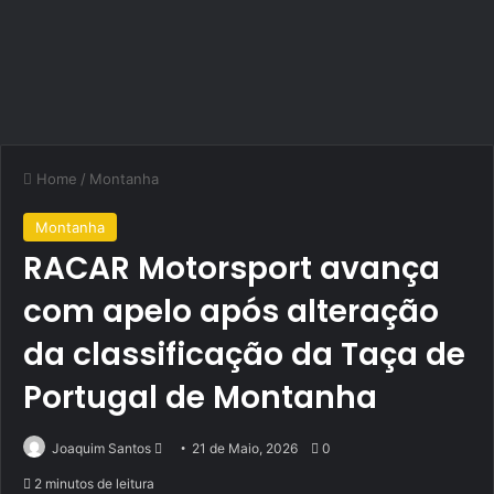
Home
/
Montanha
Montanha
RACAR Motorsport avança
com apelo após alteração
da classificação da Taça de
Portugal de Montanha
Send
Joaquim Santos
21 de Maio, 2026
0
an
2 minutos de leitura