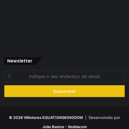
Newsletter
Indique
o
seu
endereço
de
email
© 2026 VMotores EQUATIONSKINGDOM
| Desenvolvido por
João Bastos - Veddacom