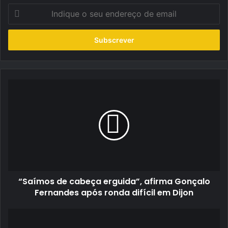
Indique
o
seu
endereço
de
email
“Saímos
de
cabeça
erguida”,
afirma
Gonçalo
Fernandes
após
ronda
“Saímos de cabeça erguida”, afirma Gonçalo
difícil
em
Fernandes após ronda difícil em Dijon
Dijon
Troféu
Polaris