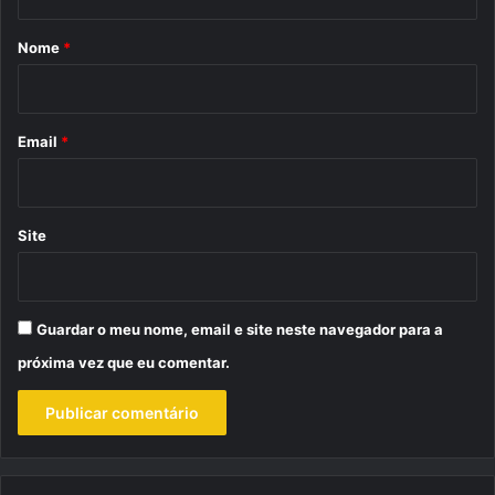
á
r
Nome
*
i
o
*
Email
*
Site
Guardar o meu nome, email e site neste navegador para a
próxima vez que eu comentar.