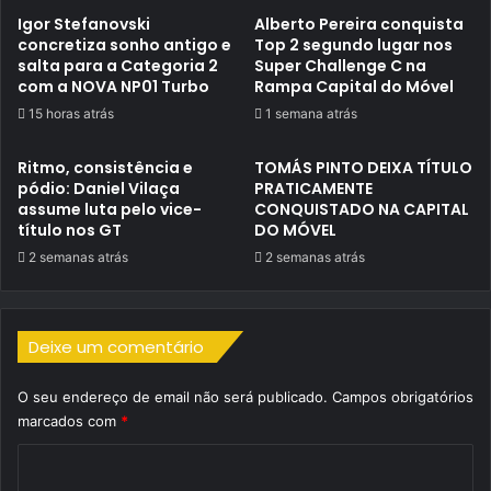
Igor Stefanovski
Alberto Pereira conquista
concretiza sonho antigo e
Top 2 segundo lugar nos
salta para a Categoria 2
Super Challenge C na
com a NOVA NP01 Turbo
Rampa Capital do Móvel
15 horas atrás
1 semana atrás
Ritmo, consistência e
TOMÁS PINTO DEIXA TÍTULO
pódio: Daniel Vilaça
PRATICAMENTE
assume luta pelo vice-
CONQUISTADO NA CAPITAL
título nos GT
DO MÓVEL
2 semanas atrás
2 semanas atrás
Deixe um comentário
O seu endereço de email não será publicado.
Campos obrigatórios
marcados com
*
C