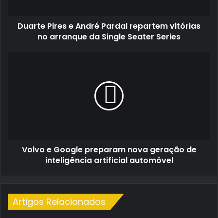
no
arranque
Duarte Pires e André Pardal repartem vitórias
da
Single
no arranque da Single Seater Series
Seater
Series
Volvo
e
Google
preparam
nova
geração
de
inteligência
artificial
Volvo e Google preparam nova geração de
automóvel
inteligência artificial automóvel
Artigos Relacionados