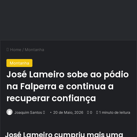
Home
/
Montanha
Montanha
José Lameiro sobe ao pódio
na Falperra e continua a
recuperar confiança
Send
Joaquim Santos
20 de Maio, 2026
0
1 minuto de leitura
an
email
José Lameiro cumpriu mais uma