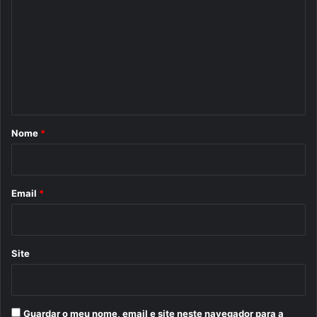
o
m
e
n
t
á
r
Nome
*
i
o
*
Email
*
Site
Guardar o meu nome, email e site neste navegador para a