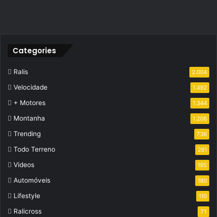
Categories
Ralis
2.004
Velocidade
1.492
+ Motores
1.344
Montanha
1.206
Trending
736
Todo Terreno
281
Videos
195
Automóveis
180
Lifestyle
110
Ralicross
71