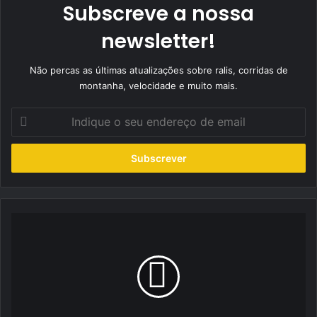
Subscreve a nossa
newsletter!
Não percas as últimas atualizações sobre ralis, corridas de
montanha, velocidade e muito mais.
Indique
o
seu
endereço
de
email
Duarte
Pires
e
André
Pardal
repartem
vitórias