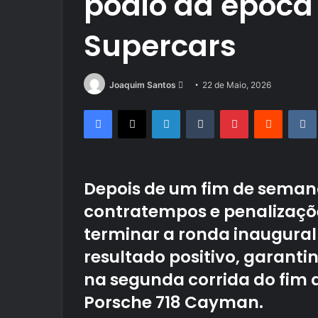
pódio da época 
Supercars
Send
Joaquim Santos
22 de Maio, 2026
an
Facebook
X
LinkedIn
Tumblr
Pinterest
Reddit
email
Depois de um fim de seman
contratempos e penalizaçõ
terminar a ronda inaugura
resultado positivo, garantin
na segunda corrida do fim
Porsche 718 Cayman.