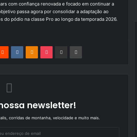
cars com confiança renovada e focado em continuar a
bjetivo passa agora por consolidar a adaptação ao
res do pódio na classe Pro ao longo da temporada 2026.
terest
Reddit
VKontakte
Odnoklassniki
Pocket
Partilhar Via Email
Imprimir
nossa newsletter!
alis, corridas de montanha, velocidade e muito mais.