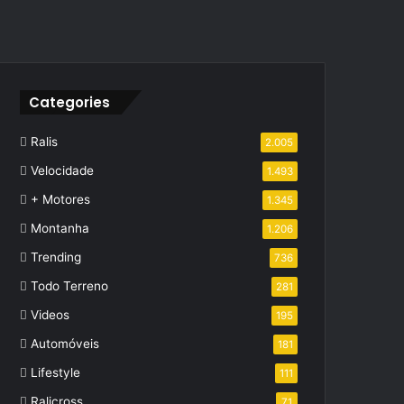
Categories
Ralis
2.005
Velocidade
1.493
+ Motores
1.345
Montanha
1.206
Trending
736
Todo Terreno
281
Videos
195
Automóveis
181
Lifestyle
111
Ralicross
71