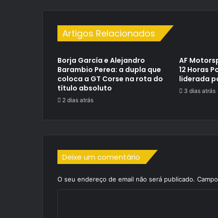
Artigos Relacionados
Borja García e Alejandro
AF Motorsp
Barambio Perea: a dupla que
12 Horas P
coloca a GT Corse na rota do
liderada p
título absoluto
3 dias atrás
2 dias atrás
Deixe um comentário
O seu endereço de email não será publicado.
Campos
C
o