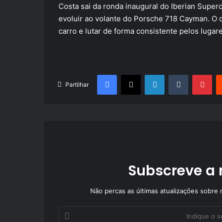
Costa sai da ronda inaugural do Iberian Super
evoluir ao volante do Porsche 718 Cayman. O o
carro e lutar de forma consistente pelos luga
Facebook
X
LinkedIn
Tumblr
Pin
Partilhar
Subscreve a 
Não percas as últimas atualizações sobre r
Indique
o