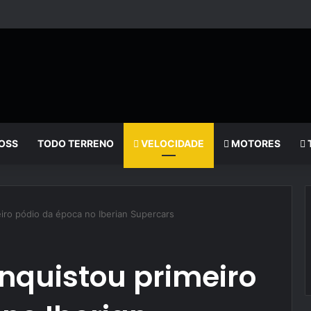
OSS
TODO TERRENO
VELOCIDADE
MOTORES
iro pódio da época no Iberian Supercars
nquistou primeiro