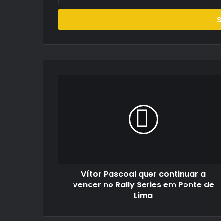
seu
endereço
de
email
Vítor
Pascoal
quer
continuar
a
vencer
no
Rally
Series
Vítor Pascoal quer continuar a
em
Ponte
vencer no Rally Series em Ponte de
de
Lima
Lima