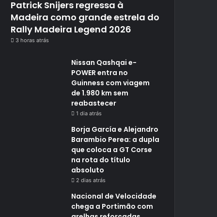
Patrick Snijers regressa à
Madeira como grande estrela do
Rally Madeira Legend 2026
3 horas atrás
Nissan Qashqai e-
POWER entra no
Guinness com viagem
de 1.980 km sem
reabastecer
1 dia atrás
Borja García e Alejandro
Barambio Perea: a dupla
que coloca a GT Corse
na rota do título
absoluto
2 dias atrás
Nacional de Velocidade
chega a Portimão com
grelhas reforçadas