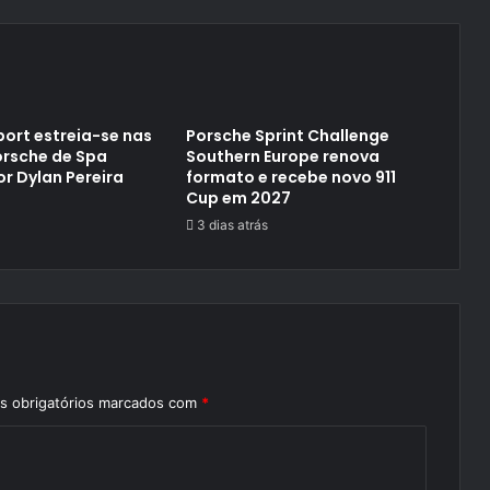
ort estreia-se nas
Porsche Sprint Challenge
orsche de Spa
Southern Europe renova
or Dylan Pereira
formato e recebe novo 911
Cup em 2027
3 dias atrás
 obrigatórios marcados com
*