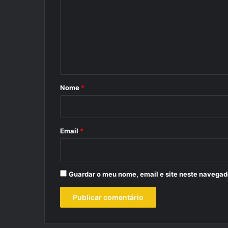
m
e
n
t
á
r
Nome
*
i
o
*
Email
*
Guardar o meu nome, email e site neste navegad