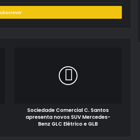
Sociedade
Comercial
C.
Santos
apresenta
novos
SUV
Mercedes-
Benz
Sociedade Comercial C. Santos
GLC
Elétrico
apresenta novos SUV Mercedes-
e
Benz GLC Elétrico e GLB
GLB