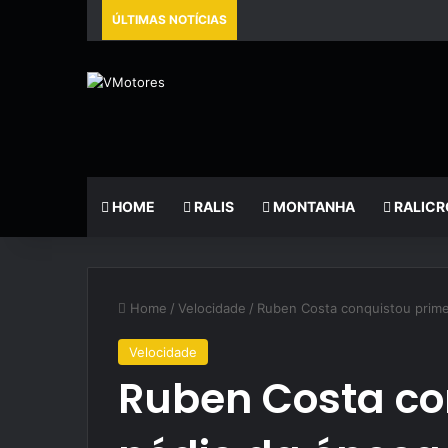
ÚLTIMAS NOTÍCIAS
HOME
RALIS
MONTANHA
RALICR
Home
/
Velocidade
/
Ruben Costa conquistou prime
Velocidade
Ruben Costa co