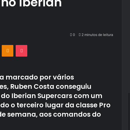
no Iberian
0
2 minutos de leitura
VKontakte
Odnoklassniki
Pocket
a marcado por vários
es,
Ruben Costa
conseguiu
l do
Iberian Supercars
com um
do o terceiro lugar da classe Pro
 de semana, aos comandos do