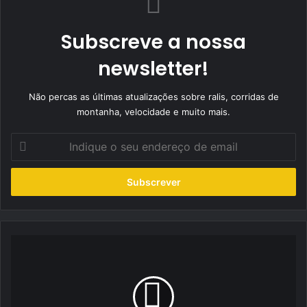
Subscreve a nossa
newsletter!
Não percas as últimas atualizações sobre ralis, corridas de
montanha, velocidade e muito mais.
Indique
o
seu
endereço
de
email
Toyota
com
a
"pole"
em