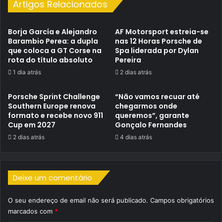
Artigos Relacionados
Borja García e Alejandro
AF Motorsport estreia-se
Barambio Perea: a dupla
nas 12 Horas Porsche de
que coloca a GT Corse na
Spa liderada por Dylan
rota do título absoluto
Pereira
1 dia atrás
2 dias atrás
Porsche Sprint Challenge
“Não vamos recuar até
Southern Europe renova
chegarmos onde
formato e recebe novo 911
queremos”, garante
Cup em 2027
Gonçalo Fernandes
2 dias atrás
4 dias atrás
Deixe um comentário
O seu endereço de email não será publicado.
Campos obrigatórios
marcados com
*