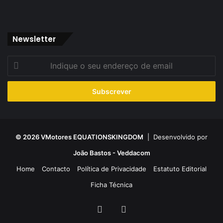
Newsletter
Indique
o
seu
endereço
de
email
© 2026 VMotores EQUATIONSKINGDOM
| Desenvolvido por
João Bastos - Veddacom
Home
Contacto
Política de Privacidade
Estatuto Editorial
Ficha Técnica
Facebook
YouTube