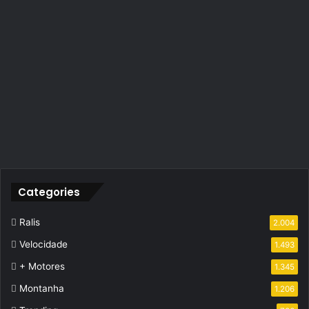
Categories
Ralis
2.004
Velocidade
1.493
+ Motores
1.345
Montanha
1.206