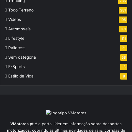
Trending
736
Todo Terreno
281
Videos
195
Automóveis
181
Lifestyle
111
Ralicross
71
Sem categoria
58
E-Sports
18
Estilo de Vida
8
VMotores.pt
é o portal líder em informação sobre desportos
motorizados, cobrindo as últimas novidades de ralis, corridas de