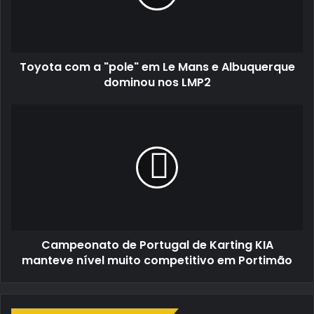
Le
Mans
e
Albuquerque
Toyota com a "pole" em Le Mans e Albuquerque
dominou
nos
dominou nos LMP2
LMP2
Campeonato
de
Portugal
de
Karting
KIA
manteve
nível
muito
Campeonato de Portugal de Karting KIA
competitivo
em
manteve nível muito competitivo em Portimão
Portimão