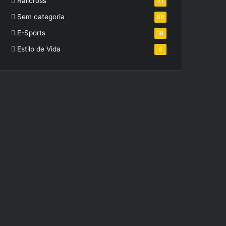
Ralicross
71
Sem categoria
58
E-Sports
18
Estilo de Vida
8