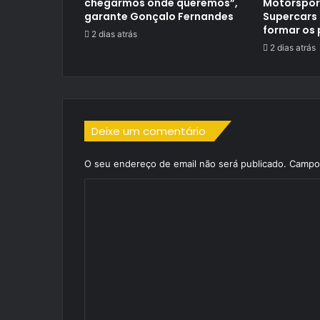
chegarmos onde queremos”,
Motorspor
garante Gonçalo Fernandes
Supercars
formar os 
2 dias atrás
2 dias atrás
Deixe um comentário
O seu endereço de email não será publicado.
Campos
C
o
m
e
n
t
á