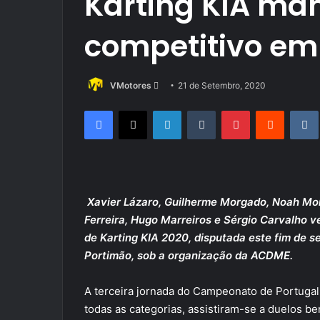
Karting KIA man
competitivo em
Send
VMotores
21 de Setembro, 2020
an
Facebook
X
LinkedIn
Tumblr
Pinterest
Reddit
email
Xavier Lázaro, Guilherme Morgado, Noah Mon
Ferreira, Hugo Marreiros e Sérgio Carvalho 
de Karting KIA 2020, disputada este fim de 
Portimão, sob a organização da ACDME.
A terceira jornada do Campeonato de Portugal
todas as categorias, assistiram-se a duelos b