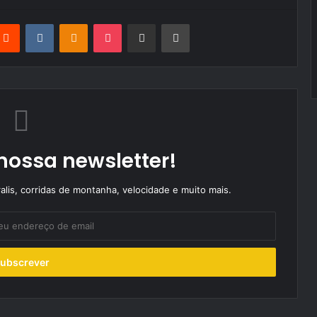
terest
Reddit
VKontakte
Odnoklassniki
Pocket
Partilhar Via Email
Imprimir
nossa newsletter!
alis, corridas de montanha, velocidade e muito mais.