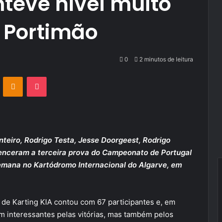
teve nível muito
 Portimão
0
2 minutos de leitura
VKontakte
Odnoklassniki
Pocket
teiro, Rodrigo Testa, Jesse Doorgeest, Rodrigo
venceram a terceira prova do Campeonato de Portugal
semana no Kartódromo Internacional do Algarve, em
 de Karting KIA contou com 67 participantes e, em
em interessantes pelas vitórias, mas também pelos