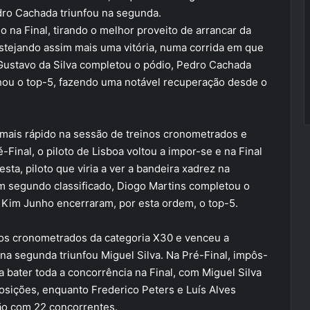
dro Cachada triunfou na segunda.
na Final, tirando o melhor proveito de arrancar da
 festejando assim mais uma vitória, numa corrida em que
 Gustavo da Silva completou o pódio, Pedro Cachada
chou o top-5, fazendo uma notável recuperação desde o
o mais rápido na sessão de treinos cronometrados e
Final, o piloto de Lisboa voltou a impor-se e na Final
ta, piloto que viria a ver a bandeira xadrez na
im segundo classificado, Diogo Martins completou o
 Kim Junho encerraram, por esta ordem, o top-5.
inos cronometrados da categoria X30 e venceu a
na segunda triunfou Miguel Silva. Na Pré-Final, impôs-
a bater toda a concorrência na Final, com Miguel Silva
posições, enquanto Frederico Peters e Luís Alves
ão com 22 concorrentes.