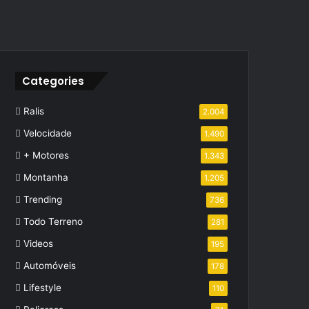
Categories
Ralis
2.004
Velocidade
1.490
+ Motores
1.343
Montanha
1.205
Trending
736
Todo Terreno
281
Videos
195
Automóveis
178
Lifestyle
110