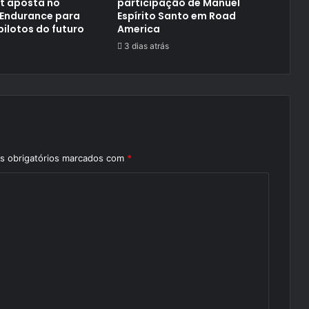
t aposta no
participação de Manuel
 Endurance para
Espírito Santo em Road
pilotos do futuro
America
3 dias atrás
 obrigatórios marcados com
*