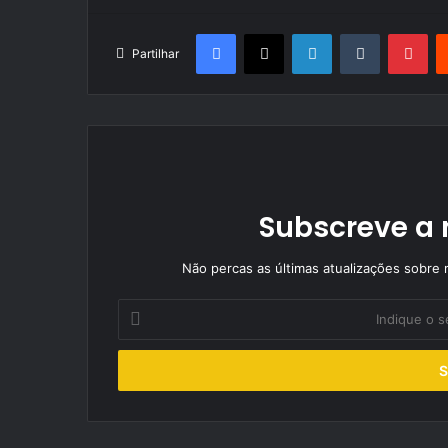
Facebook
X
LinkedIn
Tumblr
Pin
Partilhar
Subscreve a 
Não percas as últimas atualizações sobre r
Indique
o
seu
endereço
de
email