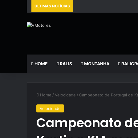
ÚLTIMAS NOTÍCIAS
HOME
RALIS
MONTANHA
RALICR
Home
/
Velocidade
/
Campeonato de Portugal de Ka
Velocidade
Campeonato de