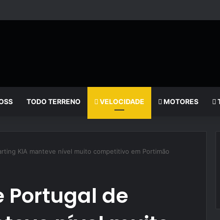
OSS
TODO TERRENO
VELOCIDADE
MOTORES
rting KIA manteve nível muito competitivo em Portimão
 Portugal de