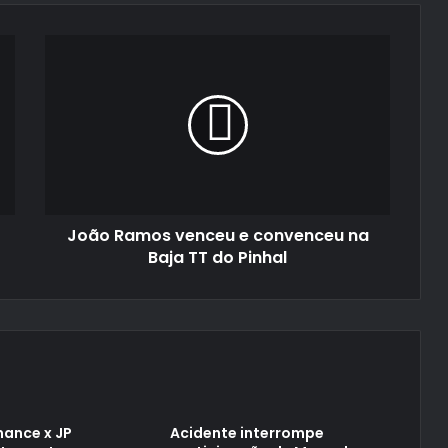
João
Ramos
venceu
e
convenceu
na
Baja
TT
do
João Ramos venceu e convenceu na
Pinhal
Baja TT do Pinhal
ance x JP
Acidente interrompe