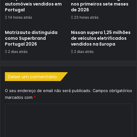
automóveis vendidos em
nos primeiros sete meses
Portugal
de 2026
14 horas atrás
23 horas atrás
Matrizauto distinguida
Nissan supera 1,25 milhões
como Superbrand
de veículos eletrificados
Portugal 2026
vendidos na Europa
2 dias atrás
2 dias atrás
Deixe um comentário
O seu endereço de email não será publicado.
Campos obrigatórios
marcados com
*
C
o
m
e