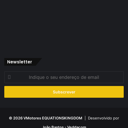
Newsletter
Indique
o
seu
endereço
de
email
© 2026 VMotores EQUATIONSKINGDOM
| Desenvolvido por
João Bastos - Veddacom