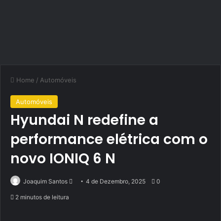
Home
/
Automóveis
Automóveis
Hyundai N redefine a
performance elétrica com o
novo IONIQ 6 N
Send
Joaquim Santos
4 de Dezembro, 2025
0
an
2 minutos de leitura
email