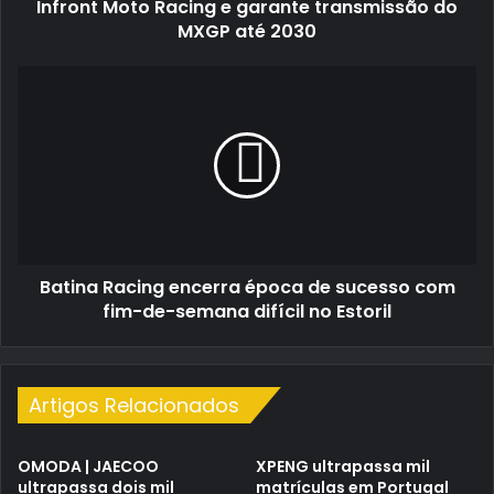
e
Infront Moto Racing e garante transmissão do
garante
MXGP até 2030
transmissão
do
Batina
MXGP
Racing
até
encerra
2030
época
de
sucesso
com
fim-
de-
Batina Racing encerra época de sucesso com
semana
difícil
fim-de-semana difícil no Estoril
no
Estoril
Artigos Relacionados
OMODA | JAECOO
XPENG ultrapassa mil
ultrapassa dois mil
matrículas em Portugal