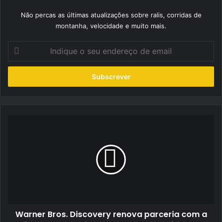
Não percas as últimas atualizações sobre ralis, corridas de
montanha, velocidade e muito mais.
Indique
o
seu
endereço
de
email
Warner
Bros.
Discovery
renova
parceria
com
a
Infront
Moto
Warner Bros. Discovery renova parceria com a
Racing