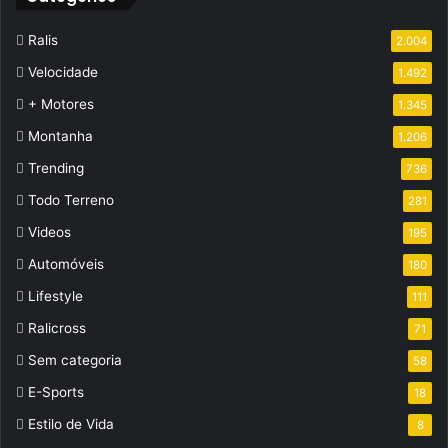
Ralis
2.004
Velocidade
1.492
+ Motores
1.345
Montanha
1.206
Trending
736
Todo Terreno
281
Videos
195
Automóveis
180
Lifestyle
111
Ralicross
71
Sem categoria
58
E-Sports
18
Estilo de Vida
8