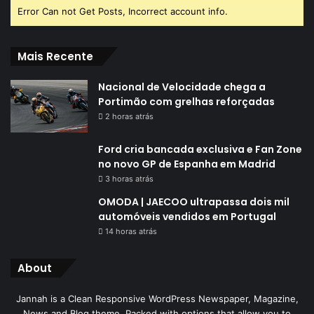
Error Can not Get Posts, Incorrect account info.
Mais Recente
Nacional de Velocidade chega a
Portimão com grelhas reforçadas
2 horas atrás
Ford cria bancada exclusiva e Fan Zone
no novo GP de Espanha em Madrid
3 horas atrás
OMODA | JAECOO ultrapassa dois mil
automóveis vendidos em Portugal
14 horas atrás
About
Jannah is a Clean Responsive WordPress Newspaper, Magazine,
News and Blog theme. Packed with options that allow you to