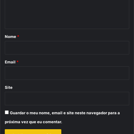
n
t
á
r
Nome
*
i
o
*
Email
*
Site
Guardar o meu nome, email e site neste navegador para a
próxima vez que eu comentar.