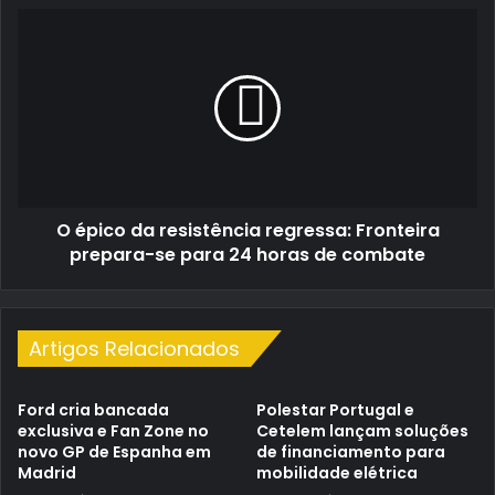
Estoril
O
épico
da
resistência
regressa:
Fronteira
prepara-
se
para
O épico da resistência regressa: Fronteira
24
horas
prepara-se para 24 horas de combate
de
combate
Artigos Relacionados
Ford cria bancada
Polestar Portugal e
exclusiva e Fan Zone no
Cetelem lançam soluções
novo GP de Espanha em
de financiamento para
Madrid
mobilidade elétrica