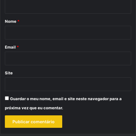
t
á
r
Nome
*
i
o
*
Email
*
Site
Guardar o meu nome, email e site neste navegador para a
próxima vez que eu comentar.