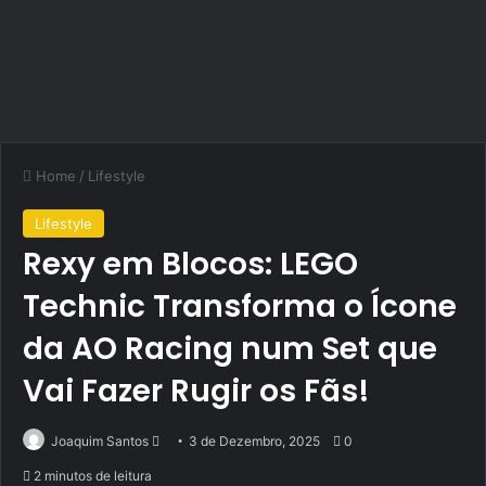
Home
/
Lifestyle
Lifestyle
Rexy em Blocos: LEGO
Technic Transforma o Ícone
da AO Racing num Set que
Vai Fazer Rugir os Fãs!
Send
Joaquim Santos
3 de Dezembro, 2025
0
an
2 minutos de leitura