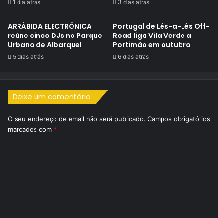
1 dia atrás
3 dias atrás
ARRÁBIDA ELECTRÓNICA
Portugal de Lés-a-Lés Off-
reúne cinco DJs no Parque
Road liga Vila Verde a
Urbano de Albarquel
Portimão em outubro
5 dias atrás
6 dias atrás
Deixe um comentário
O seu endereço de email não será publicado.
Campos obrigatórios
marcados com
*
C
o
m
e
n