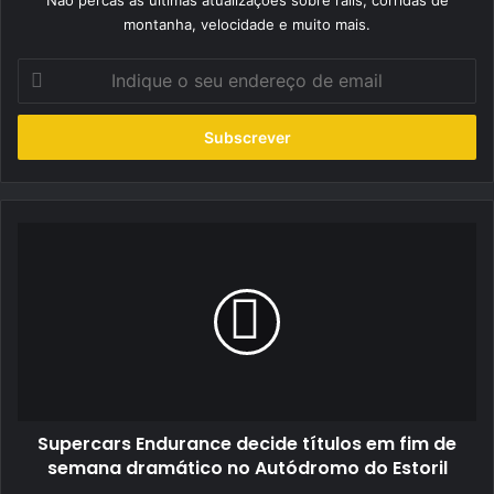
montanha, velocidade e muito mais.
Indique
o
seu
endereço
de
email
Supercars
Endurance
decide
títulos
em
fim
de
semana
dramático
Supercars Endurance decide títulos em fim de
no
Autódromo
semana dramático no Autódromo do Estoril
do