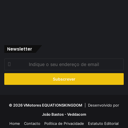
Newsletter
Indique
o
seu
endereço
de
email
© 2026 VMotores EQUATIONSKINGDOM
| Desenvolvido por
João Bastos - Veddacom
Home
Contacto
Política de Privacidade
Estatuto Editorial