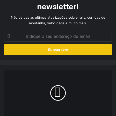
newsletter!
Não percas as últimas atualizações sobre ralis, corridas de
montanha, velocidade e muito mais.
Indique
o
seu
endereço
de
email
Tiago
Ferreira
assina
boa
exibição
em
Sever
do
Vouga