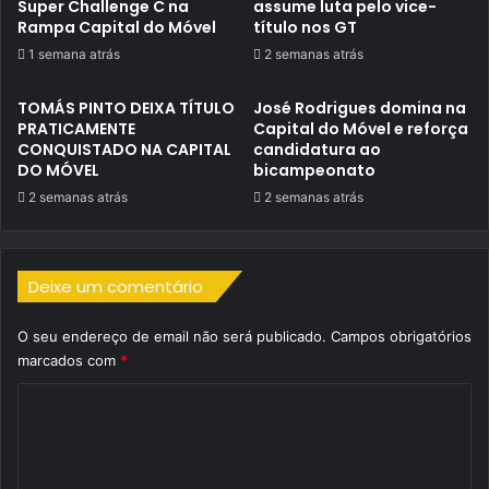
Super Challenge C na
assume luta pelo vice-
Rampa Capital do Móvel
título nos GT
1 semana atrás
2 semanas atrás
TOMÁS PINTO DEIXA TÍTULO
José Rodrigues domina na
PRATICAMENTE
Capital do Móvel e reforça
CONQUISTADO NA CAPITAL
candidatura ao
DO MÓVEL
bicampeonato
2 semanas atrás
2 semanas atrás
Deixe um comentário
O seu endereço de email não será publicado.
Campos obrigatórios
marcados com
*
C
o
m