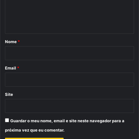
e
n
t
á
r
Nome
*
i
o
*
Email
*
Site
Guardar o meu nome, email e site neste navegador para a
próxima vez que eu comentar.