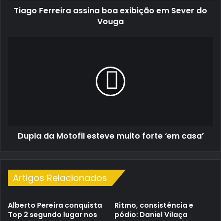
Tiago Ferreira assina boa exibição em Sever do
Vouga
Dupla
da
Motofil
esteve
muito
forte
‘em
casa’
Dupla da Motofil esteve muito forte ‘em casa’
Artigos Relacionados
Alberto Pereira conquista
Ritmo, consistência e
Top 2 segundo lugar nos
pódio: Daniel Vilaça