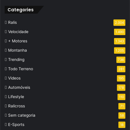
Categories
Ralis
2.004
Velocidade
1.490
+ Motores
1.343
Montanha
1.205
Trending
736
Todo Terreno
281
Videos
195
Automóveis
178
Lifestyle
110
Ralicross
71
Sem categoria
58
E-Sports
18