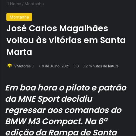
Home
/
Montanha
Montanha
José Carlos Magalhães
voltou às vitórias em Santa
Marta
Send
VMotores
9 de Julho, 2021
0
2 minutos de leitura
an
email
Em boa hora o piloto e patrão
da MNE Sport decidiu
regressar aos comandos do
BMW M3 Compact. Na 6ª
edição da Rampa de Santa