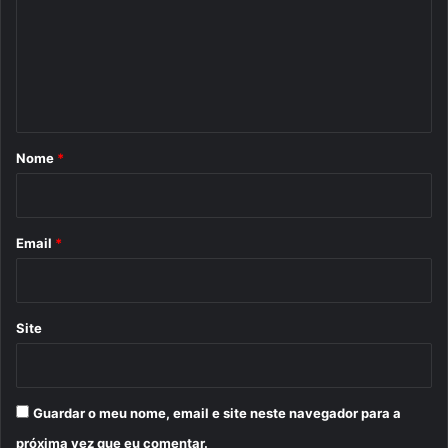
m
e
n
t
á
r
Nome
*
i
o
*
Email
*
Site
Guardar o meu nome, email e site neste navegador para a
próxima vez que eu comentar.