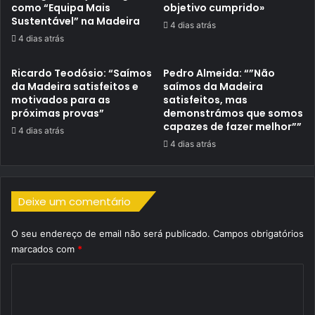
como “Equipa Mais
objetivo cumprido»
Sustentável” na Madeira
4 dias atrás
4 dias atrás
Ricardo Teodósio: “Saímos
Pedro Almeida: “”Não
da Madeira satisfeitos e
saímos da Madeira
motivados para as
satisfeitos, mas
próximas provas”
demonstrámos que somos
capazes de fazer melhor””
4 dias atrás
4 dias atrás
Deixe um comentário
O seu endereço de email não será publicado.
Campos obrigatórios
marcados com
*
C
o