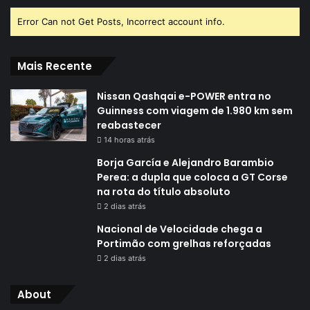
Error Can not Get Posts, Incorrect account info.
Mais Recente
Nissan Qashqai e-POWER entra no
Guinness com viagem de 1.980 km sem
reabastecer
14 horas atrás
Borja García e Alejandro Barambio
Perea: a dupla que coloca a GT Corse
na rota do título absoluto
2 dias atrás
Nacional de Velocidade chega a
Portimão com grelhas reforçadas
2 dias atrás
About