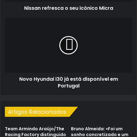
Nissan refresca o seu icónico Micra
Novo
Hyundai
i30
já
está
disponível
em
Portugal
Novo Hyundai i30 já está disponível em
Portugal
Artigos Relacionados
Team Armindo Araújo/The
Bruno Almeida: «Foi um
Racing Factory distinguido
sonho concretizado e um