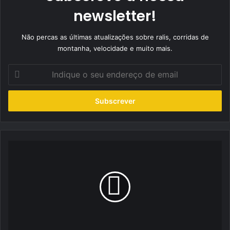
newsletter!
Não percas as últimas atualizações sobre ralis, corridas de
montanha, velocidade e muito mais.
Indique
o
seu
endereço
de
email
Nissan
refresca
o
seu
icónico
Micra