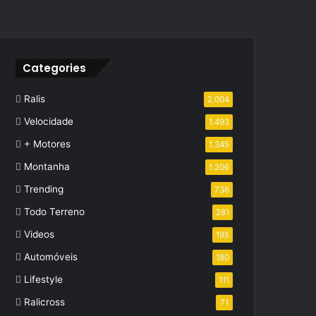
Categories
Ralis
2.004
Velocidade
1.493
+ Motores
1.345
Montanha
1.206
Trending
736
Todo Terreno
281
Videos
195
Automóveis
180
Lifestyle
111
Ralicross
71