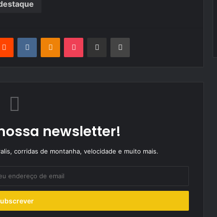
destaque
terest
Reddit
VKontakte
Odnoklassniki
Pocket
Partilhar Via Email
Imprimir
nossa newsletter!
alis, corridas de montanha, velocidade e muito mais.