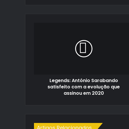
email
Legends:
António
Sarabando
satisfeito
com
a
evolução
que
assinou
Legends: António Sarabando
em
2020
satisfeito com a evolução que
assinou em 2020
Artigos Relacionados