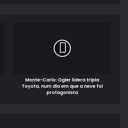
Monte-
Carlo:
Ogier
lidera
tripla
Toyota,
num
dia
em
Monte-Carlo: Ogier lidera tripla
que
a
Toyota, num dia em que a neve foi
neve
protagonista
foi
protagonista