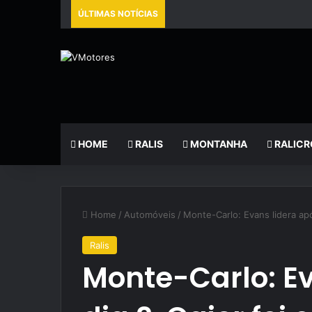
ÚLTIMAS NOTÍCIAS
HOME
RALIS
MONTANHA
RALICR
Home
/
Automóveis
/
Monte-Carlo: Evans lidera apó
Ralis
Monte-Carlo: Ev