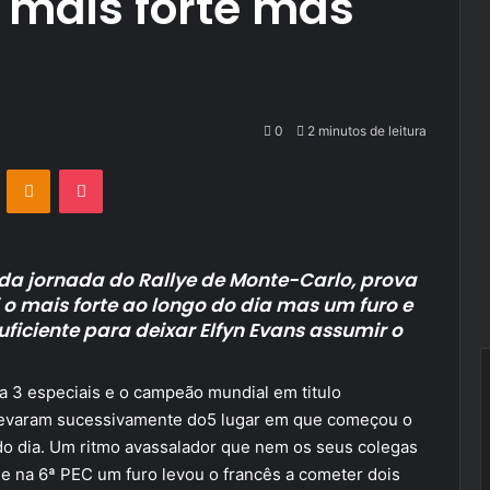
 o mais forte mas
0
2 minutos de leitura
VKontakte
Odnoklassniki
Pocket
da jornada do Rallye de Monte-Carlo, prova
 o mais forte ao longo do dia mas um furo e
ficiente para deixar Elfyn Evans assumir o
a 3 especiais e o campeão mundial em titulo
o levaram sucessivamente do5 lugar em que começou o
do dia. Um ritmo avassalador que nem os seus colegas
e na 6ª PEC um furo levou o francês a cometer dois