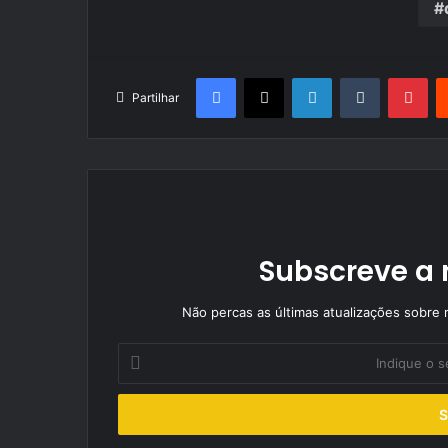
Facebook
X
LinkedIn
Tumblr
Pin
Partilhar
Subscreve a 
Não percas as últimas atualizações sobre r
Indique
o
seu
endereço
de