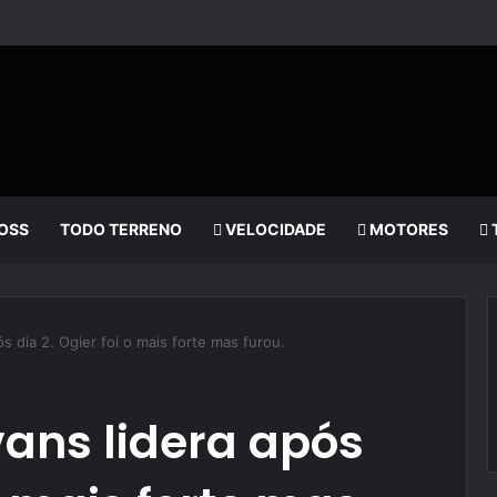
OSS
TODO TERRENO
VELOCIDADE
MOTORES
s dia 2. Ogier foi o mais forte mas furou.
ans lidera após