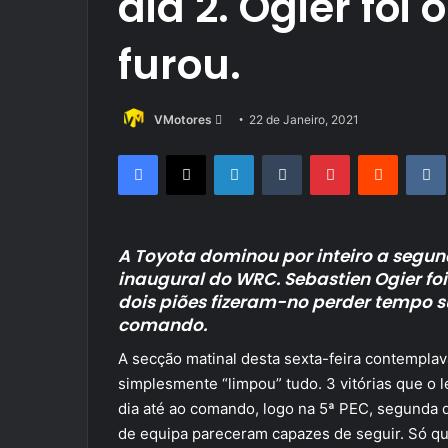
dia 2. Ogier foi
furou.
Send
VMotores
22 de Janeiro, 2021
an
Facebook
X
LinkedIn
Tumblr
Pinterest
Reddit
email
A Toyota dominou por inteiro a segun
inaugural do WRC. Sebastien Ogier foi
dois piões fizeram-no perder tempo su
comando.
A secção matinal desta sexta-feira contemplav
simplesmente “limpou” tudo. 3 vitórias que 
dia até ao comando, logo na 5ª PEC, segunda 
de equipa pareceram capazes de seguir. Só qu