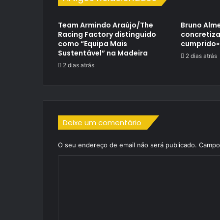
Team Armindo Araújo/The
Bruno Alme
Racing Factory distinguido
concretiza
como “Equipa Mais
cumprido»
Sustentável” na Madeira
2 dias atrás
2 dias atrás
Deixe um comentário
O seu endereço de email não será publicado.
Campos
C
o
m
e