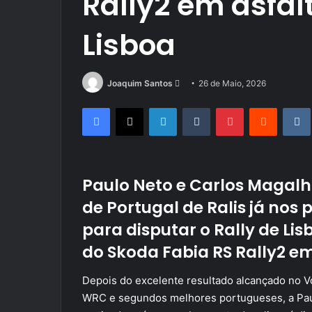
Rally2 em asfalt
Lisboa
Send
Joaquim Santos
26 de Maio, 2026
an
Facebook
X
LinkedIn
Tumblr
Pinterest
Reddit
email
Paulo Neto e Carlos Maga
de Portugal de Ralis já nos 
para disputar o Rally de Li
do Skoda Fabia RS Rally2 em
Depois do excelente resultado alcançado no Vo
WRC e segundos melhores portugueses, a Paul