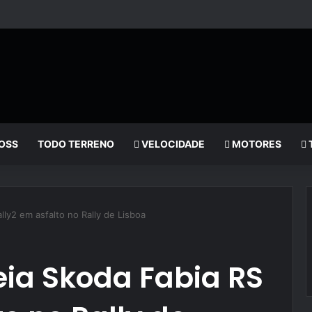
OSS
TODO TERRENO
VELOCIDADE
MOTORES
lly2 em asfalto no Rally de Lisboa
eia Skoda Fabia RS