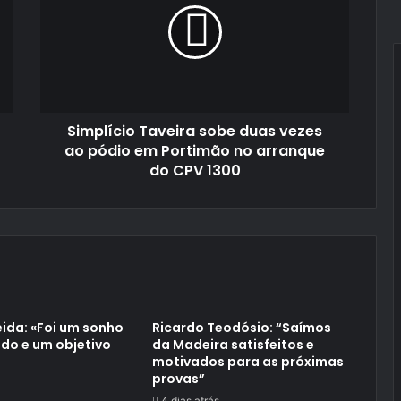
duas
vezes
ao
pódio
em
Portimão
Simplício Taveira sobe duas vezes
no
arranque
ao pódio em Portimão no arranque
do
do CPV 1300
CPV
1300
ida: «Foi um sonho
Ricardo Teodósio: “Saímos
do e um objetivo
da Madeira satisfeitos e
motivados para as próximas
provas”
4 dias atrás