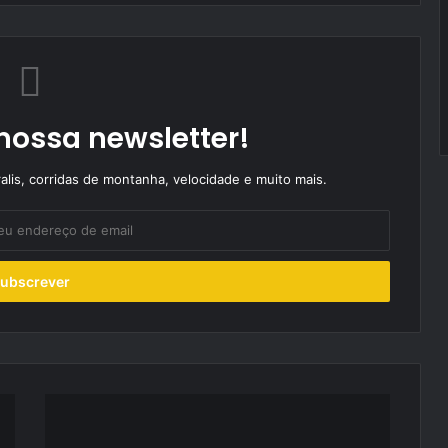
nossa newsletter!
alis, corridas de montanha, velocidade e muito mais.
Simplício
Taveira
sobe