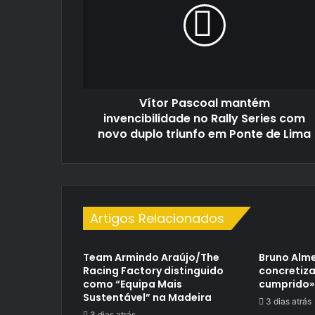
invencibilidade
no
Rally
Series
com
novo
Vítor Pascoal mantém
duplo
triunfo
invencibilidade no Rally Series com
em
novo duplo triunfo em Ponte de Lima
Ponte
de
Lima
Artigos Relacionados
Team Armindo Araújo/The
Bruno Alme
Racing Factory distinguido
concretiza
como “Equipa Mais
cumprido»
Sustentável” na Madeira
3 dias atrás
3 dias atrás