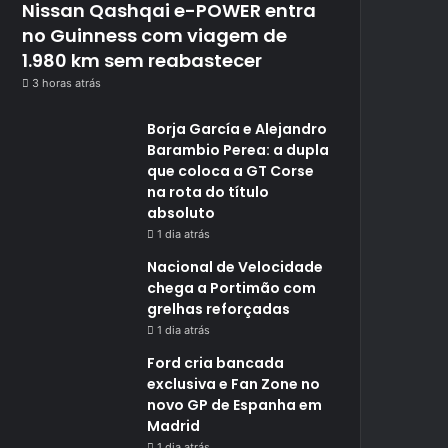
Nissan Qashqai e-POWER entra
no Guinness com viagem de
1.980 km sem reabastecer
3 horas atrás
Borja García e Alejandro
Barambio Perea: a dupla
que coloca a GT Corse
na rota do título
absoluto
1 dia atrás
Nacional de Velocidade
chega a Portimão com
grelhas reforçadas
1 dia atrás
Ford cria bancada
exclusiva e Fan Zone no
novo GP de Espanha em
Madrid
1 dia atrás