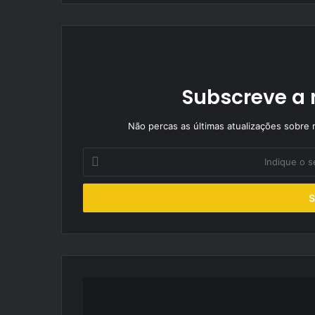
Subscreve a 
Não percas as últimas atualizações sobre r
Indique
o
seu
endereço
de
email
Vítor
Pascoal
mantém