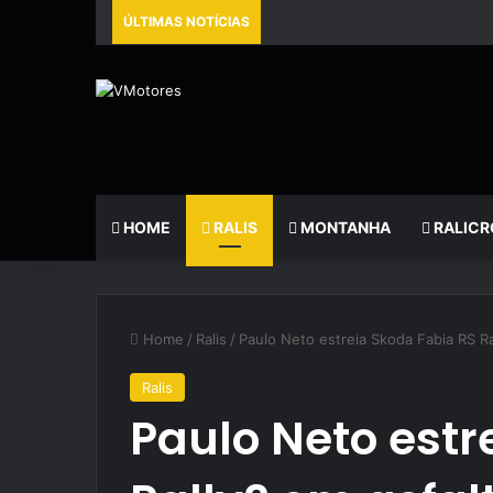
ÚLTIMAS NOTÍCIAS
HOME
RALIS
MONTANHA
RALICR
Home
/
Ralis
/
Paulo Neto estreia Skoda Fabia RS Ra
Ralis
Paulo Neto estr