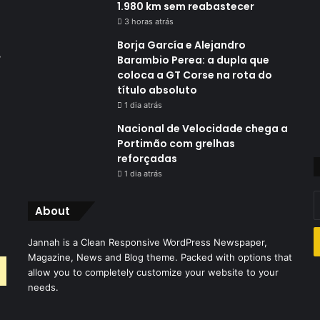
1.980 km sem reabastecer
3 horas atrás
Borja García e Alejandro
,
Barambio Perea: a dupla que
coloca a GT Corse na rota do
título absoluto
1 dia atrás
Nacional de Velocidade chega a
Portimão com grelhas
reforçadas
1 dia atrás
I
About
o
s
Jannah is a Clean Responsive WordPress Newspaper,
e
Magazine, News and Blog theme. Packed with options that
d
allow you to completely customize your website to your
e
needs.