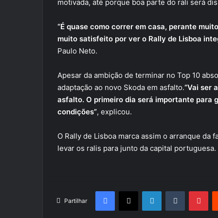
motivada, até porque boa parte do rali será di
“É quase como correr em casa, perante muit
muito satisfeito por ver o Rally de Lisboa in
Paulo Neto.
Apesar da ambição de terminar no Top 10 absol
adaptação ao novo Skoda em asfalto.
“Vai ser 
asfalto. O primeiro dia será importante para
condições”
, explicou.
O Rally de Lisboa marca assim o arranque da f
levar os ralis para junto da capital portuguesa.
Facebook
X
LinkedIn
Tumblr
Pin
Partilhar