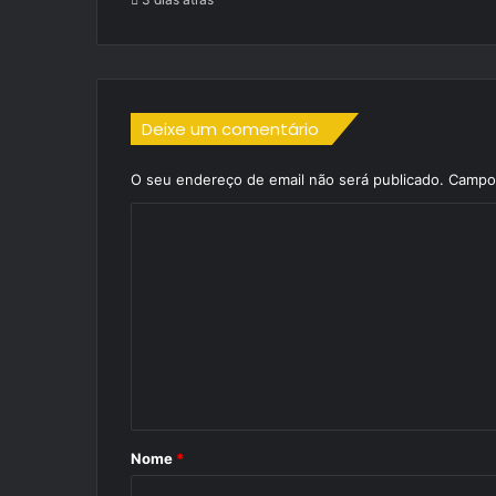
Deixe um comentário
O seu endereço de email não será publicado.
Campos
C
o
m
e
n
t
á
r
Nome
*
i