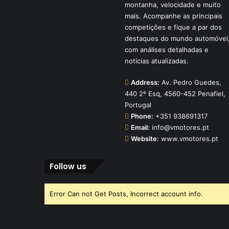
montanha, velocidade e muito
mais. Acompanhe as principais
competições e fique a par dos
destaques do mundo automóvel
com análises detalhadas e
notícias atualizadas.
Address:
Av. Pedro Guedes,
440 2º Esq, 4560-452 Penafiel,
Portugal
Phone:
+351 938691317
Email:
info@vmotores.pt
Website:
www.vmotores.pt
Follow us
Error Can not Get Posts, Incorrect account info.