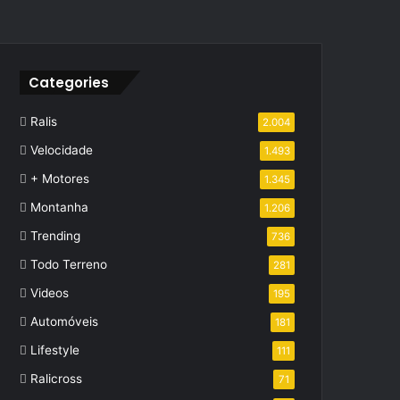
Categories
Ralis
2.004
Velocidade
1.493
+ Motores
1.345
Montanha
1.206
Trending
736
Todo Terreno
281
Videos
195
Automóveis
181
Lifestyle
111
Ralicross
71