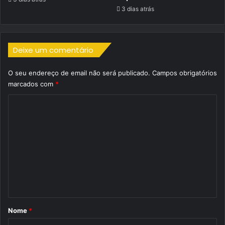
3 dias atrás
Deixe um comentário
O seu endereço de email não será publicado.
Campos obrigatórios
marcados com
*
C
o
m
e
n
t
á
r
Nome
*
i