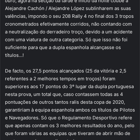
ouro
, agora na secção da tarde e início da noite coube a
Alejandre Cachón / Alejandre López sublinharem as suas
valências, impondo o seu 208 Rally 4 no final dos 3 tropos
cronometrados efetivamente corridos, não contando com
a neutralização do derradeiro troço, devido a um acidente
com uma viatura de outra categoria. Só que isso não foi
suficiente para que a dupla espanhola alcançasse os
títulos…!
De facto, os 27,5 pontos alcançados (25 da vitória e 2,5
referentes a 2 melhores tempos em troços) foram
superiores aos 17 pontos do 3º lugar da dupla portuguesa
nesta prova, um total que, caso contassem todas as 4
pontuações de outros tantos ralis desta copa de 2020,
garantiriam à equipa espanhola ambos os títulos de Pilotos
e Navegadores. Só que o Regulamento Desportivo refere
que apenas contam os 3 melhores resultados do ano, pelo
que foram várias as equipas que tiveram de abrir mão de