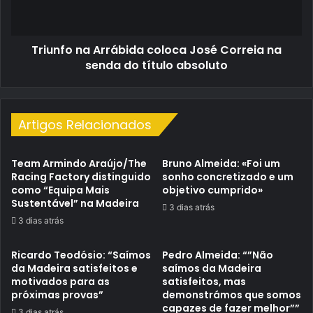
na
senda
do
Triunfo na Arrábida coloca José Correia na
título
absoluto
senda do título absoluto
Artigos Relacionados
Team Armindo Araújo/The
Bruno Almeida: «Foi um
Racing Factory distinguido
sonho concretizado e um
como “Equipa Mais
objetivo cumprido»
Sustentável” na Madeira
3 dias atrás
3 dias atrás
Ricardo Teodósio: “Saímos
Pedro Almeida: “”Não
da Madeira satisfeitos e
saímos da Madeira
motivados para as
satisfeitos, mas
próximas provas”
demonstrámos que somos
capazes de fazer melhor””
3 dias atrás