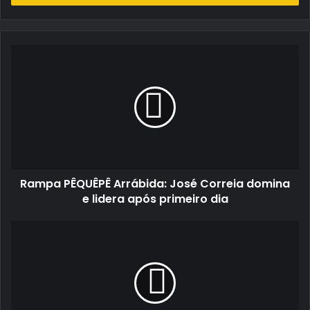
de
email
Rampa
PÊQUÊPÊ
Arrábida:
José
Correia
domina
e
lidera
após
Rampa PÊQUÊPÊ Arrábida: José Correia domina
primeiro
dia
e lidera após primeiro dia
Triunfo
na
Arrábida
coloca
José
Correia