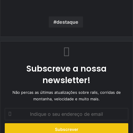
destaque
Subscreve a nossa
newsletter!
Não percas as últimas atualizações sobre ralis, corridas de
montanha, velocidade e muito mais.
Indique
o
seu
endereço