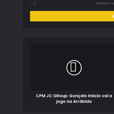
Indique
o
seu
endereço
de
email
CPM
JC
GRoup:
Gonçalo
Inácio
vai
a
jogo
na
CPM JC GRoup: Gonçalo Inácio vai a
Arrábida
jogo na Arrábida