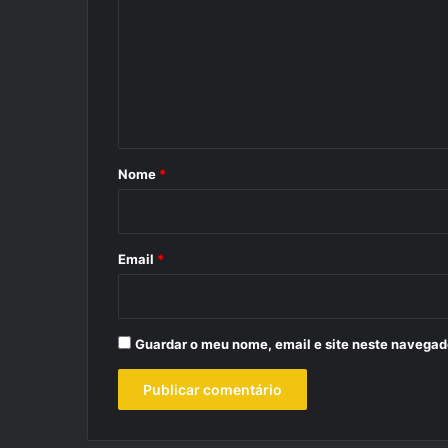
m
e
n
t
á
r
Nome
*
i
o
*
Email
*
Guardar o meu nome, email e site neste navegad