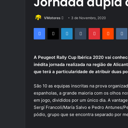
Jornada dupla
Send
VMotores
3 de Novembro, 2020
an
Facebook
X
LinkedIn
Tumblr
Pinterest
Reddit
email
A Peugeot Rally Cup Ibérica 2020 vai conhe
inédita jornada realizada na região de Alica
que terá a particularidade de atribuir duas 
São 10 as equipas inscritas na prova organiza
espanholas, a grande maioria com os olhos no
em jogo, divididos por um único dia. A vantag
Sergí Francoli/María Salvo e Pedro Antunes/Pe
pódio, grupo que se encontra separado por m