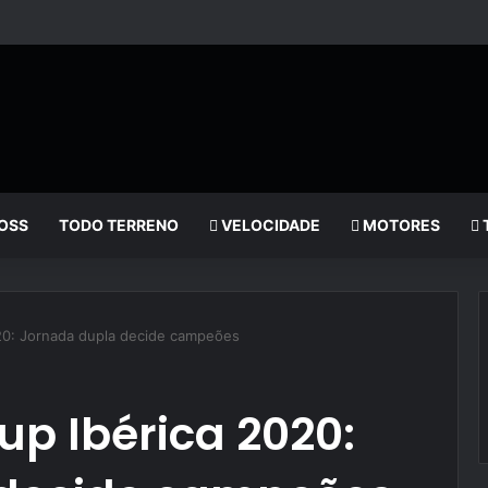
OSS
TODO TERRENO
VELOCIDADE
MOTORES
020: Jornada dupla decide campeões
up Ibérica 2020: