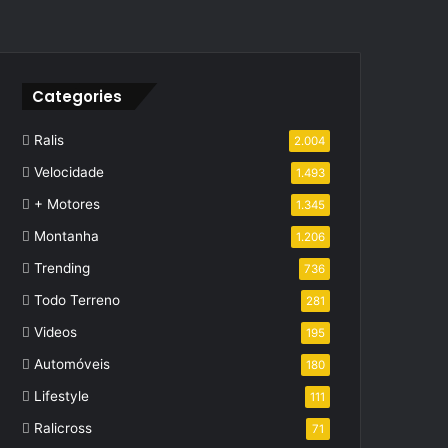
Categories
Ralis
2.004
Velocidade
1.493
+ Motores
1.345
Montanha
1.206
Trending
736
Todo Terreno
281
Videos
195
Automóveis
180
Lifestyle
111
Ralicross
71