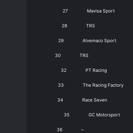
27 Mavisa Sport O
28 TRS Robert
29 Alvemaco Sport Alej
30 TRS Alejandro 
32 PT Racing Ped
33 The Racing Factory 
34 Race Seven Álva
35 GC Motorsport Da
36 – Jose Maria