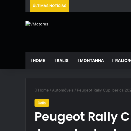
ÚLTIMAS NOTÍCIAS
HOME
RALIS
MONTANHA
RALICR
Home
/
Automóveis
/
Peugeot Rally Cup Ibérica 2
Ralis
Peugeot Rally C