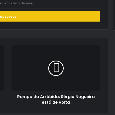
Rampa
da
Arrábida:
Sérgio
Nogueira
está
de
volta
Rampa da Arrábida: Sérgio Nogueira
está de volta