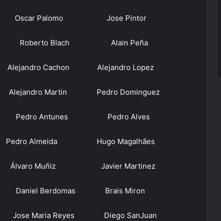
scar Palomo Jose Pintor
o Blach Alain Peña
andro Cachon Alejandro Lopez
Martin Pedro Dominguez
ro Antunes Pedro Alves
Pedro Almeida Hugo Magalhães
ro Muñiz Javier Martinez
niel Berdomas Brais Miron
 Reyes Diego SanJuan