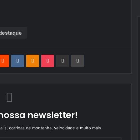
destaque
terest
Reddit
VKontakte
Odnoklassniki
Pocket
Partilhar Via Email
Imprimir
nossa newsletter!
alis, corridas de montanha, velocidade e muito mais.