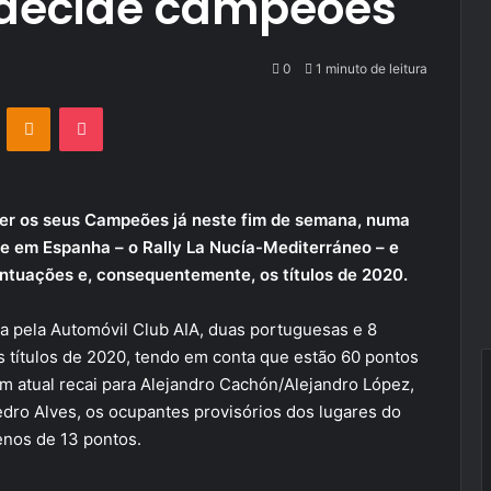
 decide campeões
0
1 minuto de leitura
VKontakte
Odnoklassniki
Pocket
cer os seus Campeões já neste fim de semana, numa
nte em Espanha – o Rally La Nucía-Mediterráneo – e
pontuações e, consequentemente, os títulos de 2020.
da pela Automóvil Club AIA, duas portuguesas e 8
s títulos de 2020, tendo em conta que estão 60 pontos
em atual recai para Alejandro Cachón/Alejandro López,
dro Alves, os ocupantes provisórios dos lugares do
enos de 13 pontos.