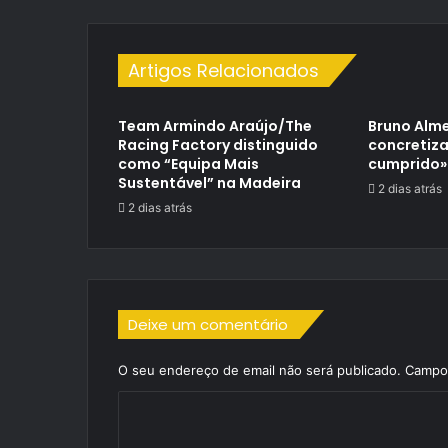
Artigos Relacionados
Team Armindo Araújo/The
Bruno Alme
Racing Factory distinguido
concretiza
como “Equipa Mais
cumprido»
Sustentável” na Madeira
2 dias atrás
2 dias atrás
Deixe um comentário
O seu endereço de email não será publicado.
Campos
C
o