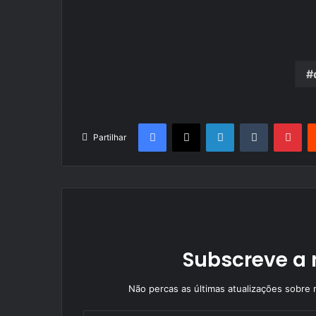
Facebook
X
LinkedIn
Tumblr
Pin
Partilhar
Subscreve a 
Não percas as últimas atualizações sobre r