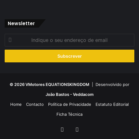
Newsletter
Indique
o
seu
endereço
de
email
© 2026 VMotores EQUATIONSKINGDOM
| Desenvolvido por
João Bastos - Veddacom
Home
Contacto
Política de Privacidade
Estatuto Editorial
Ficha Técnica
Facebook
YouTube