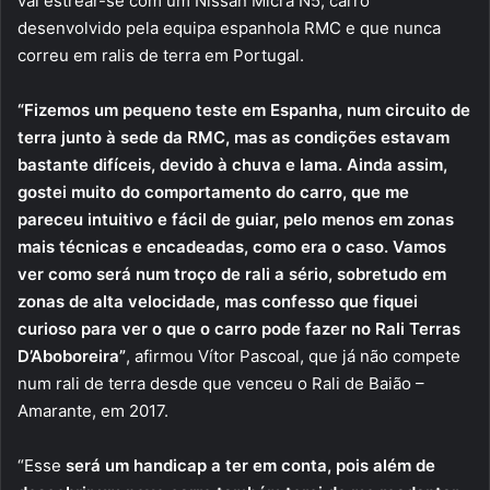
vai estrear-se com um Nissan Micra N5, carro
desenvolvido pela equipa espanhola RMC e que nunca
correu em ralis de terra em Portugal.
“Fizemos um pequeno teste em Espanha, num circuito de
terra junto à sede da RMC, mas as condições estavam
bastante difíceis, devido à chuva e lama. Ainda assim,
gostei muito do comportamento do carro, que me
pareceu intuitivo e fácil de guiar, pelo menos em zonas
mais técnicas e encadeadas, como era o caso. Vamos
ver como será num troço de rali a sério, sobretudo em
zonas de alta velocidade, mas confesso que fiquei
curioso para ver o que o carro pode fazer no Rali Terras
D’Aboboreira”
, afirmou Vítor Pascoal, que já não compete
num rali de terra desde que venceu o Rali de Baião –
Amarante, em 2017.
“Esse
será um handicap a ter em conta, pois além de