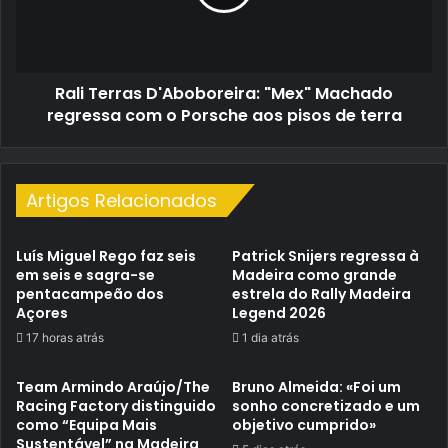
regressa
com
o
Porsche
Rali Terras D'Aboboreira: "Mex" Machado
aos
pisos
regressa com o Porsche aos pisos de terra
de
terra
Artigos Relacionados
Luís Miguel Rego faz seis
Patrick Snijers regressa à
em seis e sagra-se
Madeira como grande
pentacampeão dos
estrela do Rally Madeira
Açores
Legend 2026
17 horas atrás
1 dia atrás
Team Armindo Araújo/The
Bruno Almeida: «Foi um
Racing Factory distinguido
sonho concretizado e um
como “Equipa Mais
objetivo cumprido»
Sustentável” na Madeira