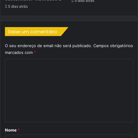
5 dias atrás
5 dias atrás
Deixe um comentário
O seu endereço de email não será publicado.
Campos obrigatórios
marcados com
*
C
o
m
e
n
t
á
r
Nome
*
i