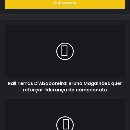
endereço
de
email
Rali
Terras
D'Aboboreira:
Bruno
Magalhães
quer
reforçar
liderança
do
Rali Terras D'Aboboreira: Bruno Magalhães quer
campeonato
reforçar liderança do campeonato
Rali
Terras
D'Aboboreira:
"Mex"
Machado