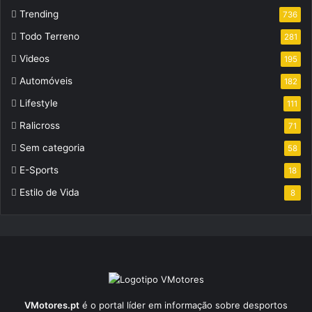
Trending
736
Todo Terreno
281
Videos
195
Automóveis
182
Lifestyle
111
Ralicross
71
Sem categoria
58
E-Sports
18
Estilo de Vida
8
VMotores.pt
é o portal líder em informação sobre desportos