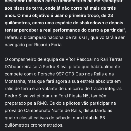
descobrir um novo carro também terei de me readaptar
aos pisos de terra, onde já não corro há mais de três
anos. O meu objetivo é usar o primeiro troço, de 23
quilómetros, como uma espécie de shakedown e depois
tentar perceber a real performance do carro a partir daí”
,
referiu o bicampeão nacional de ralis GT, que voltará a ser
navegado por Ricardo Faria.
O companheiro de equipa de Vítor Pascoal no Rali Terras
D’Aboboreira será Pedro Silva, piloto que habitualmente
compete com o Porsche 997 GT3 Cup nos Ralis e na
Montanha, mas que fará agora a sua estreia absoluta em
ralis de terra e ao volante de um carro de tração integral.
Pedro Silva vai pilotar um Ford Fiesta N5, também
preparado pela RMC. Os dois pilotos vão participar na
prova do Campeonato Norte de Ralis, disputando as
quatro classificativas de sábado, num total de 68
quilómetros cronometrados.