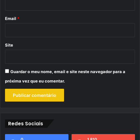
o
*
Email
*
Site
Guardar o meu nome, email e site neste navegador para a
próxima vez que eu comentar.
Redes Sociais
0
1.810