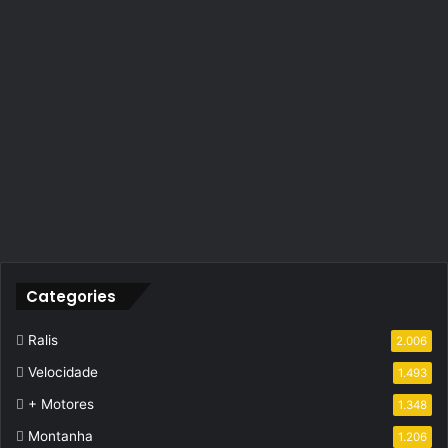
Categories
Ralis
2.006
Velocidade
1.493
+ Motores
1.348
Montanha
1.206