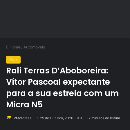
Home
/
Automóveis
Ralis
Rali Terras D’Aboboreira:
Vítor Pascoal expectante
para a sua estreia com um
Micra N5
Send
VMotores
29 de Outubro, 2020
0
2 minutos de leitura
an