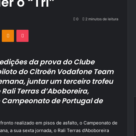
r o “Tri”
0
2 minutos de leitura
VKontakte
Odnoklassniki
Pocket
edições da prova do Clube
iloto do Citroën Vodafone Team
emana, juntar um terceiro trofeu
Rali Terras d’Aboboreira,
o Campeonato de Portugal de
ronto realizado em pisos de asfalto, o Campeonato de
ana, a sua sexta jornada, o Rali Terras d’Aboboreira