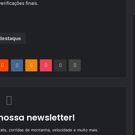
verificações finais.
destaque
terest
Reddit
VKontakte
Odnoklassniki
Pocket
Partilhar Via Email
Imprimir
nossa newsletter!
alis, corridas de montanha, velocidade e muito mais.