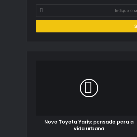
Indique
o
seu
endereço
de
email
Novo
Toyota
Yaris:
pensado
para
a
vida
urbana
Novo Toyota Yaris: pensado para a
vida urbana