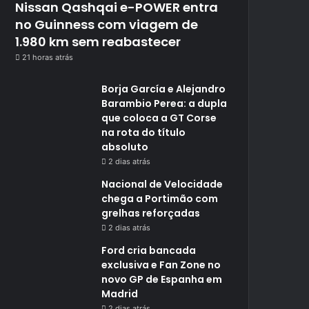
Nissan Qashqai e-POWER entra
no Guinness com viagem de
1.980 km sem reabastecer
21 horas atrás
Borja García e Alejandro
Barambio Perea: a dupla
que coloca a GT Corse
na rota do título
absoluto
2 dias atrás
Nacional de Velocidade
chega a Portimão com
grelhas reforçadas
2 dias atrás
Ford cria bancada
exclusiva e Fan Zone no
novo GP de Espanha em
Madrid
2 dias atrás