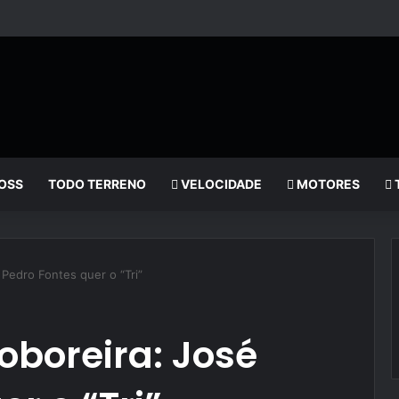
OSS
TODO TERRENO
VELOCIDADE
MOTORES
 Pedro Fontes quer o “Tri”
boboreira: José