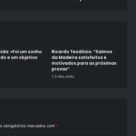
no
Top
10
ida: «Foi um sonho
Ricardo Teodósio: “Saímos
do e um objetivo
da Madeira satisfeitos e
motivados para as próximas
provas”
5 dias atrás
 obrigatórios marcados com
*