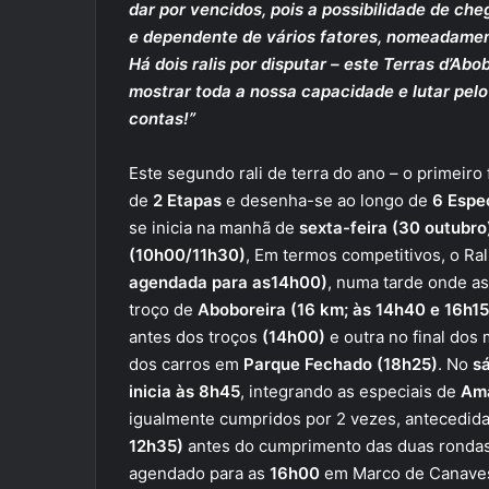
dar por vencidos, pois a possibilidade de cheg
e dependente de vários fatores, nomeadament
Há dois ralis por disputar – este Terras d’Ab
mostrar toda a nossa capacidade e lutar pelo 
contas!”
Este segundo rali de terra do ano – o primeiro
de
2 Etapas
e desenha-se ao longo de
6 Espe
se inicia na manhã de
sexta-feira (30 outubr
(10h00/11h30)
, Em termos competitivos, o Ra
agendada para as14h00)
, numa tarde onde a
troço de
Aboboreira (16 km; às 14h40 e 16h15
antes dos troços
(14h00)
e outra no final do
dos carros em
Parque Fechado (18h25)
. No
s
inicia
às 8h45
, integrando as especiais de
Ama
igualmente cumpridos por 2 vezes, antecedid
12h35)
antes do cumprimento das duas ronda
agendado para as
16h00
em Marco de Canavese