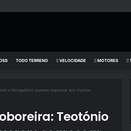
OSS
TODO TERRENO
VELOCIDADE
MOTORES
otónio e Morgadinho querem regressar aos triunfos
oboreira: Teotónio