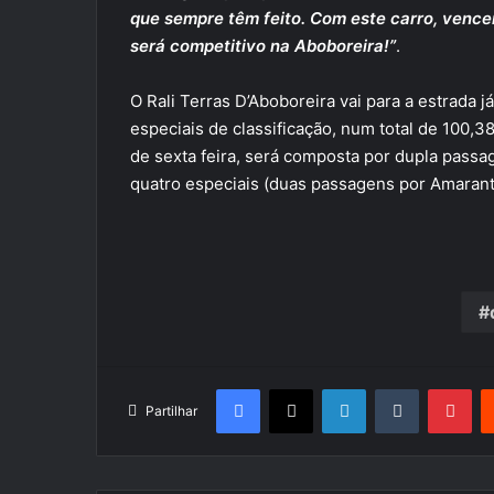
que sempre têm feito. Com este carro, venc
será competitivo na Aboboreira!”
.
O Rali Terras D’Aboboreira vai para a estrada 
especiais de classificação, num total de 100,3
de sexta feira, será composta por dupla passa
quatro especiais (duas passagens por Amarant
Facebook
X
LinkedIn
Tumblr
Pin
Partilhar