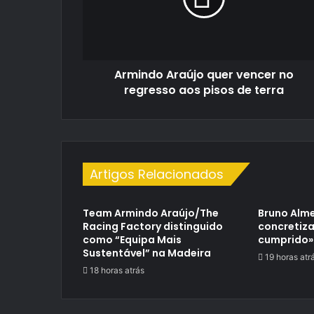
regresso
aos
pisos
de
Armindo Araújo quer vencer no
terra
regresso aos pisos de terra
Artigos Relacionados
Team Armindo Araújo/The
Bruno Alme
Racing Factory distinguido
concretiza
como “Equipa Mais
cumprido»
Sustentável” na Madeira
19 horas atr
18 horas atrás