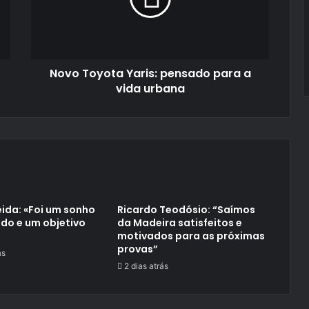
a
vida
urbana
Novo Toyota Yaris: pensado para a
vida urbana
ida: «Foi um sonho
Ricardo Teodósio: “Saímos
do e um objetivo
da Madeira satisfeitos e
motivados para as próximas
provas”
ás
2 dias atrás