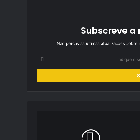
Subscreve a 
Não percas as últimas atualizações sobre r
Indique
o
seu
endereço
de
email
Armindo
Araújo
quer
vencer
no