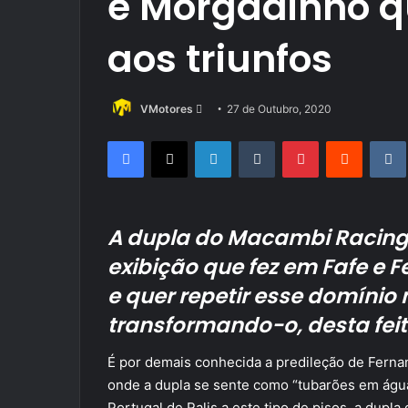
e Morgadinho q
aos triunfos
Send
VMotores
27 de Outubro, 2020
an
Facebook
X
LinkedIn
Tumblr
Pinterest
Reddit
email
A dupla do Macambi Racing
exibição que fez em Fafe e 
e quer repetir esse domínio 
transformando-o, desta feit
É por demais conhecida a predileção de Fernan
onde a dupla se sente como “tubarões em águ
Portugal de Ralis a este tipo de pisos, a dup