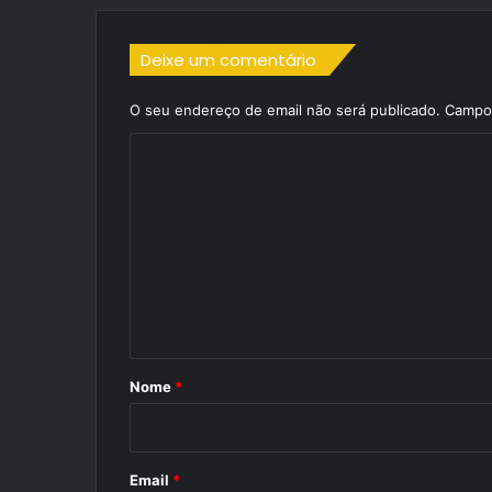
Deixe um comentário
O seu endereço de email não será publicado.
Campos
C
o
m
e
n
t
á
r
Nome
*
i
o
*
Email
*