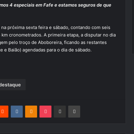
emos 4 especiais em Fafe e estamos seguros de que
já na próxima sexta feira e sábado, contando com seis
8 km cronometrados. A primeira etapa, a disputar no dia
gem pelo troço de Aboboreira, ficando as restantes
e e Baião) agendadas para o dia de sábado.
destaque
terest
Reddit
VKontakte
Odnoklassniki
Pocket
Partilhar Via Email
Imprimir