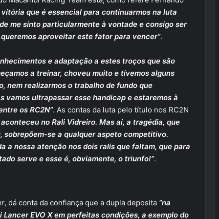
vitória que é essencial para continuarmos na luta
nde me sinto particularmente à vontade e consigo ser
, queremos aproveitar este fator para vencer”
.
onhecimentos e adaptação a estes troços que são
eçamos a treinar, choveu muito e tivemos alguns
, nem realizarmos o trabalho de fundo que
s vamos ultrapassar esse handicap e estaremos à
 entre os RC2N”
. As contas da luta pelo título nos RC2N
aconteceu no Rali Vidreiro. Mas aí, a tragédia, que
u, sobrepõem-se a qualquer aspeto competitivo.
da a nossa atenção nos dois ralis que faltam, que para
ltado serve
e esse é, obviamente, o triunfo!”
.
er
, dá conta da confiança que a dupla deposita
“na
i Lancer EVO X em perfeitas condições, a exemplo do