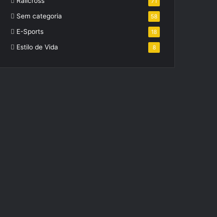
Ralicross
71
Sem categoria
58
E-Sports
18
Estilo de Vida
8