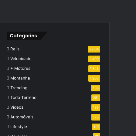
Categories
Ralis
2.004
Velocidade
1.490
+ Motores
1.343
Montanha
1.205
Trending
736
Todo Terreno
281
Videos
195
Automóveis
178
Lifestyle
110