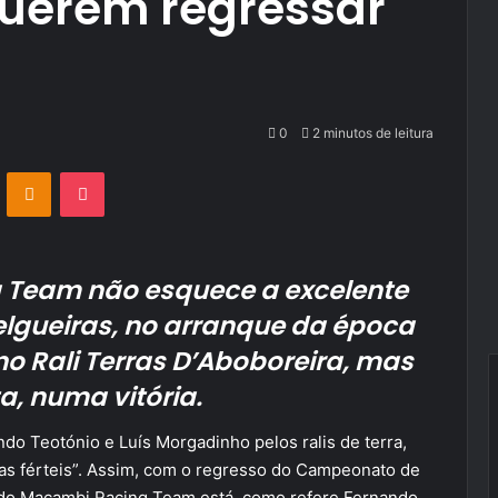
uerem regressar
0
2 minutos de leitura
VKontakte
Odnoklassniki
Pocket
 Team não esquece a excelente
Felgueiras, no arranque da época
no Rali Terras D’Aboboreira, mas
a, numa vitória.
do Teotónio e Luís Morgadinho pelos ralis de terra,
as férteis”. Assim, com o regresso do Campeonato de
la do Macambi Racing Team está, como refere Fernando