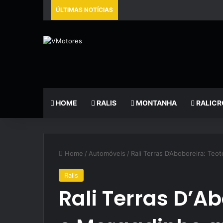
ÚLTIMAS NOTÍCIAS
HOME
RALIS
MONTANHA
RALICR
Home
/
Automóveis
/
Rali Terras D’Aboboreira: Te
Ralis
Rali Terras D’Ab