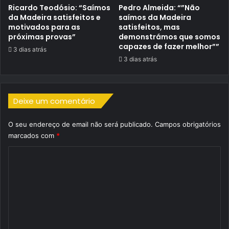
Ricardo Teodósio: “Saímos
Pedro Almeida: “”Não
da Madeira satisfeitos e
saímos da Madeira
motivados para as
satisfeitos, mas
próximas provas”
demonstrámos que somos
capazes de fazer melhor””
3 dias atrás
3 dias atrás
Deixe um comentário
O seu endereço de email não será publicado.
Campos obrigatórios
marcados com
*
C
o
m
e
n