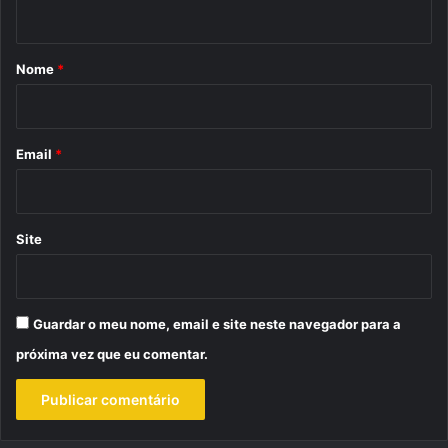
t
á
r
Nome
*
i
o
*
Email
*
Site
Guardar o meu nome, email e site neste navegador para a
próxima vez que eu comentar.