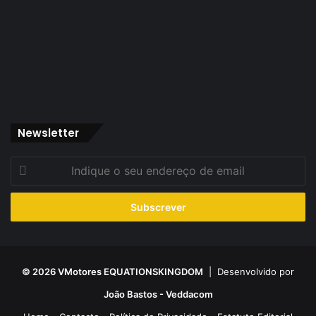
Newsletter
Indique
o
seu
endereço
de
email
© 2026 VMotores EQUATIONSKINGDOM
| Desenvolvido por
João Bastos - Veddacom