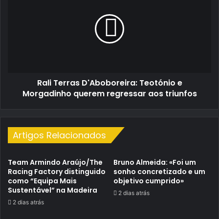
D'Aboboreira:
Teotónio
e
Morgadinho
querem
regressar
aos
Rali Terras D'Aboboreira: Teotónio e
triunfos
Morgadinho querem regressar aos triunfos
Artigos Relacionados
Team Armindo Araújo/The
Bruno Almeida: «Foi um
Racing Factory distinguido
sonho concretizado e um
como “Equipa Mais
objetivo cumprido»
Sustentável” na Madeira
2 dias atrás
2 dias atrás