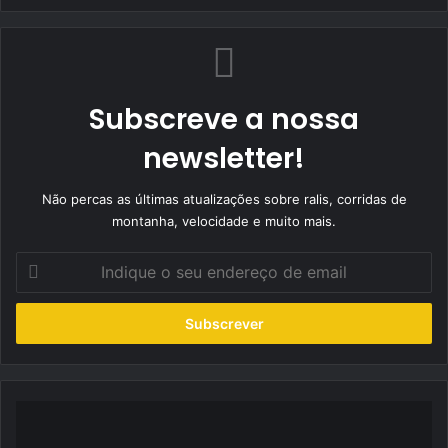
Subscreve a nossa
newsletter!
Não percas as últimas atualizações sobre ralis, corridas de
montanha, velocidade e muito mais.
Indique
o
seu
endereço
de
email
RallySpirit
adiado