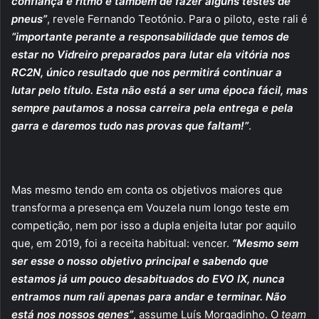
confiança e ritmo e também de fazer alguns testes de
pneus”
, revele Fernando Teotónio. Para o piloto, este rali é
“importante perante a responsabilidade que temos de
estar no Vidreiro preparados para lutar ela vitória nos
RC2N, único resultado que nos permitirá continuar a
lutar pelo título. Esta não está a ser uma época fácil, mas
sempre pautamos a nossa carreira pela entrega e pela
garra e daremos tudo nas provas que faltam!”
.
Mas mesmo tendo em conta os objetivos maiores que
transforma a presença em Vouzela num longo teste em
competição, nem por isso a dupla enjeita lutar por aquilo
que, em 2019, foi a receita habitual: vencer.
“Mesmo sem
ser esse o nosso objetivo principal e sabendo que
estamos já um pouco desabituados do EVO IX, nunca
entramos num rali apenas para andar e terminar. Não
está nos nossos genes”
, assume Luís Morgadinho. O
team