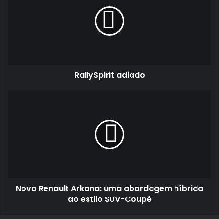
RallySpirit adiado
Novo
Renault
Arkana:
uma
abordagem
híbrida
ao
estilo
SUV-
Novo Renault Arkana: uma abordagem híbrida
Coupé
ao estilo SUV-Coupé