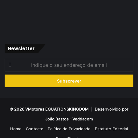
Newsletter
Indique
o
seu
endereço
de
email
© 2026 VMotores EQUATIONSKINGDOM
| Desenvolvido por
João Bastos - Veddacom
Home
Contacto
Política de Privacidade
Estatuto Editorial