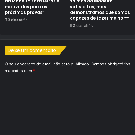
da Madeira satisfeitos e
saímos da Madeira
motivados para as
satisfeitos, mas
próximas provas”
demonstrámos que somos
capazes de fazer melhor””
3 dias atrás
3 dias atrás
Deixe um comentário
O seu endereço de email não será publicado.
Campos obrigatórios
marcados com
*
C
o
m
e
n
t