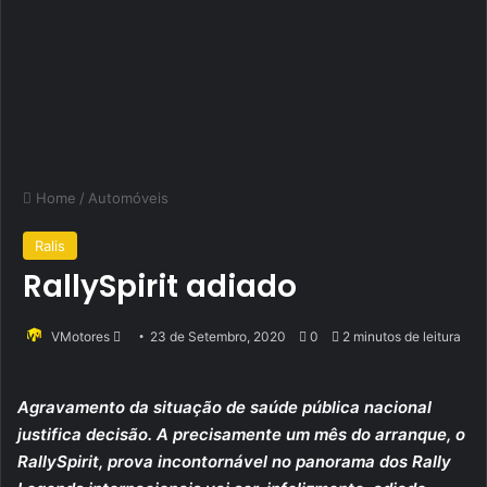
Home
/
Automóveis
Ralis
RallySpirit adiado
Send
VMotores
23 de Setembro, 2020
0
2 minutos de leitura
an
email
Agravamento da situação de saúde pública nacional
justifica decisão. A precisamente um mês do arranque, o
RallySpirit, prova incontornável no panorama dos Rally