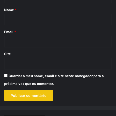
á
r
Nome
*
i
o
*
Email
*
Site
Guardar o meu nome, email e site neste navegador para a
próxima vez que eu comentar.