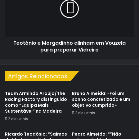
alinham
em
Vouzela
para
preparar
Vidreiro
Teotónio e Morgadinho alinham em Vouzela
para preparar Vidreiro
Artigos Relacionados
Team Armindo Araújo/The
Bruno Almeida: «Foi um
Racing Factory distinguido
sonho concretizado e um
como “Equipa Mais
objetivo cumprido»
Sustentável” na Madeira
2 dias atrás
2 dias atrás
Ricardo Teodósio: “Saímos
Pedro Almeida: “”Não