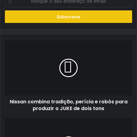
o
seu
endereço
de
email
Nissan
combina
tradição,
perícia
e
robôs
para
produzir
o
Nissan combina tradição, perícia e robôs para
JUKE
de
produzir o JUKE de dois tons
dois
tons
Teotónio
e
Morgadinho