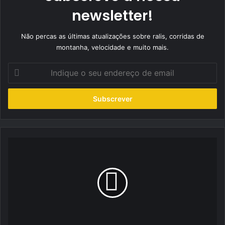
newsletter!
Não percas as últimas atualizações sobre ralis, corridas de
montanha, velocidade e muito mais.
Indique
o
seu
endereço
de
email
Pedro
Dias
da
Silva
e
José
Janela
no