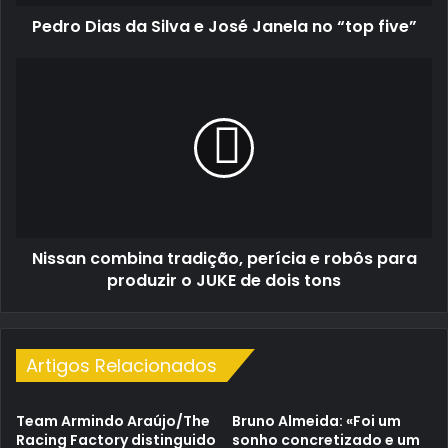
“top
Pedro Dias da Silva e José Janela no “top five”
five”
Nissan
combina
tradição,
perícia
e
robôs
para
produzir
o
Nissan combina tradição, perícia e robôs para
JUKE
de
produzir o JUKE de dois tons
dois
tons
Artigos Relacionados
Team Armindo Araújo/The
Bruno Almeida: «Foi um
Racing Factory distinguido
sonho concretizado e um