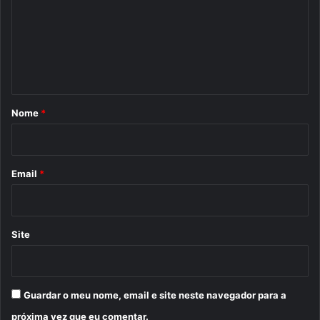
m
e
n
t
á
r
Nome
*
i
o
*
Email
*
Site
Guardar o meu nome, email e site neste navegador para a
próxima vez que eu comentar.