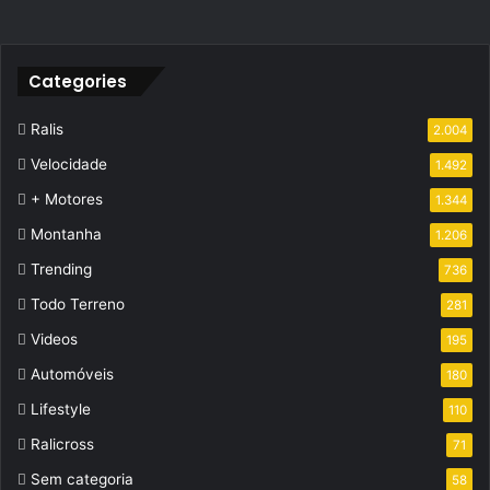
Categories
Ralis
2.004
Velocidade
1.492
+ Motores
1.344
Montanha
1.206
Trending
736
Todo Terreno
281
Videos
195
Automóveis
180
Lifestyle
110
Ralicross
71
Sem categoria
58