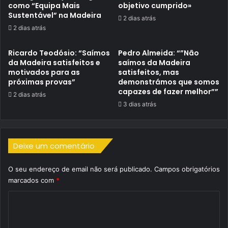
como “Equipa Mais
objetivo cumprido»
Sustentável” na Madeira
2 dias atrás
2 dias atrás
Ricardo Teodósio: “Saímos
Pedro Almeida: “”Não
da Madeira satisfeitos e
saímos da Madeira
motivados para as
satisfeitos, mas
próximas provas”
demonstrámos que somos
capazes de fazer melhor””
2 dias atrás
3 dias atrás
Deixe um comentário
O seu endereço de email não será publicado.
Campos obrigatórios
marcados com
*
C
o