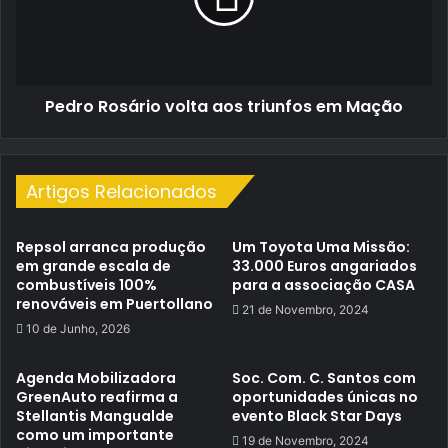
em
Mação
Pedro Rosário volta aos triunfos em Mação
Artigos Relacionados
Repsol arranca produção
Um Toyota Uma Missão:
em grande escala de
33.000 Euros angariados
combustíveis 100%
para a associação CASA
renováveis em Puertollano
21 de Novembro, 2024
10 de Junho, 2026
Agenda Mobilizadora
Soc. Com. C. Santos com
GreenAuto reafirma a
oportunidades únicas no
Stellantis Mangualde
evento Black Star Days
como um importante
19 de Novembro, 2024