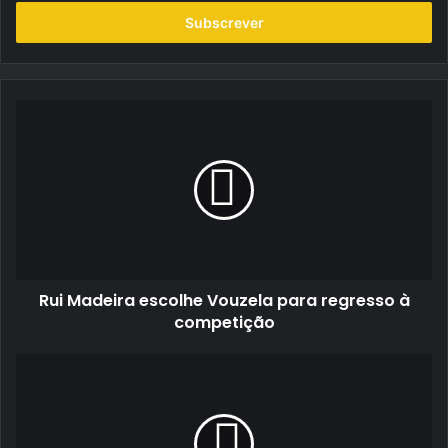
seu
endereço
de
email
Rui
Madeira
escolhe
Vouzela
para
regresso
à
competição
Rui Madeira escolhe Vouzela para regresso à
competição
Pedro
Rosário
volta
aos
triunfos