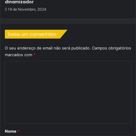
dinamizador
19 de Novembro, 2024
Deixe um comentário
O seu endereço de email não será publicado.
Campos obrigatórios
marcados com
*
C
o
m
e
n
t
á
r
Nome
*