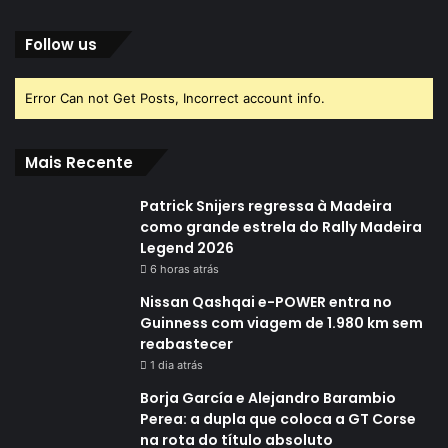
Follow us
Error Can not Get Posts, Incorrect account info.
Mais Recente
Patrick Snijers regressa à Madeira
como grande estrela do Rally Madeira
Legend 2026
6 horas atrás
Nissan Qashqai e-POWER entra no
Guinness com viagem de 1.980 km sem
reabastecer
1 dia atrás
Borja García e Alejandro Barambio
Perea: a dupla que coloca a GT Corse
na rota do título absoluto