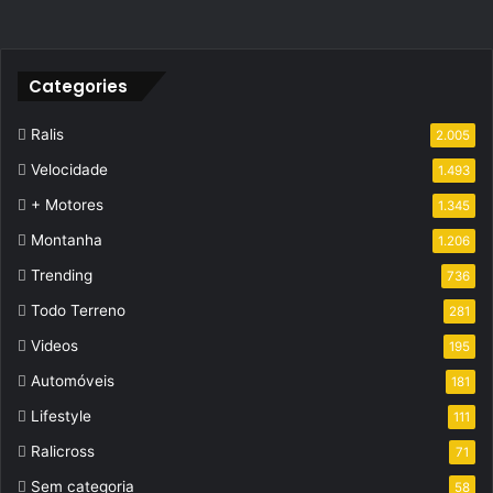
Categories
Ralis
2.005
Velocidade
1.493
+ Motores
1.345
Montanha
1.206
Trending
736
Todo Terreno
281
Videos
195
Automóveis
181
Lifestyle
111
Ralicross
71
Sem categoria
58