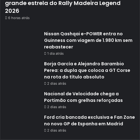
grande estrela do Rally Madeira Legend
2026
6 horas atrás
Nissan Qashqai e-POWER entra no
Guinness com viagem de 1.980 km sem
reabastecer
1 dia atrás
Borja García e Alejandro Barambio
Perea: a dupla que coloca a GT Corse
na rota do título absoluto
2 dias atrás
Nacional de Velocidade chega a
Portimão com grelhas reforçadas
2 dias atrás
Ford cria bancada exclusiva e Fan Zone
no novo GP de Espanha em Madrid
2 dias atrás