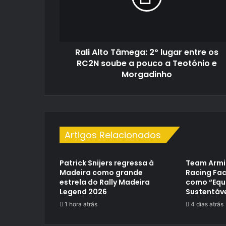
entre
os
RC2N
soube
Rali Alto Tâmega: 2º lugar entre os
a
pouco
RC2N soube a pouco a Teotónio e
a
Morgadinho
Teotónio
e
Morgadinho
Artigos Relacionados
Patrick Snijers regressa à
Team Armi
Madeira como grande
Racing Fac
estrela do Rally Madeira
como “Equ
Legend 2026
Sustentáve
1 hora atrás
4 dias atrás