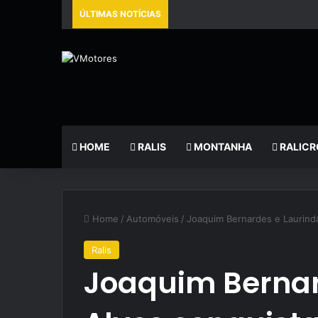
ÚLTIMAS NOTÍCIAS
HOME
RALIS
MONTANHA
RALICR
Home
/
Automóveis
/
Joaquim Bernardes e Laurind
Ralis
Joaquim Bernar