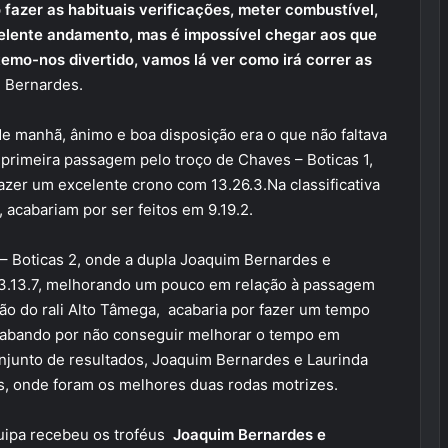
 fazer as habituais verificações, meter combustível,
celente andamento, mas é impossível chegar aos que
 temo-nos divertido, vamos lá ver como irá correr as
m Bernardes.
 manhã, ânimo e boa disposição era o que não faltava
primeira passagem pelo troço de Chaves – Boticas 1,
zer um excelente crono com 13.26.3.Na classificativa
 acabariam por ser feitos em 9.19.2.
– Boticas 2, onde a dupla Joaquim Bernardes e
13.13.7, melhorando um pouco em relação à passagem
ição do rali Alto Tâmega, acabaria por fazer um tempo
acabando por não conseguir melhorar o tempo em
onjunto de resultados, Joaquim Bernardes e Laurinda
os, onde foram os melhores duas rodas motrizes.
quipa recebeu os troféus
Joaquim Bernardes e