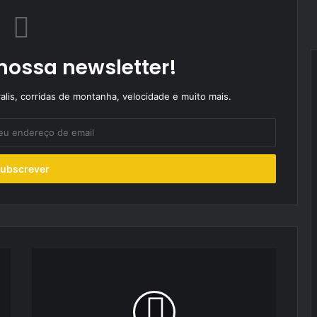
nossa newsletter!
alis, corridas de montanha, velocidade e muito mais.
CNR:
Augusto
Costa
e
Susana