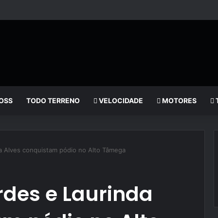
OSS
TODO TERRENO
VELOCIDADE
MOTORES
a Alves conquistam pódio no Alto Tâmega
des e Laurinda