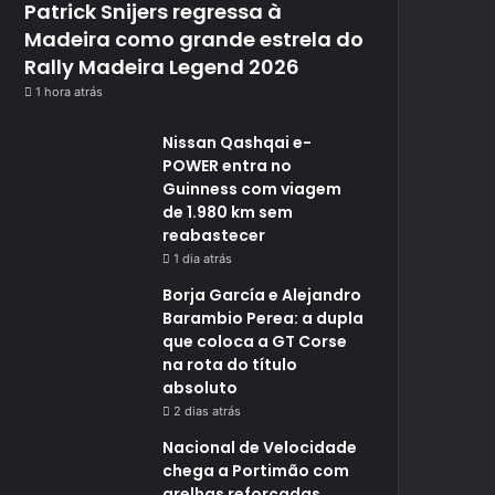
Patrick Snijers regressa à
Madeira como grande estrela do
Rally Madeira Legend 2026
1 hora atrás
Nissan Qashqai e-
POWER entra no
Guinness com viagem
de 1.980 km sem
reabastecer
1 dia atrás
Borja García e Alejandro
Barambio Perea: a dupla
que coloca a GT Corse
na rota do título
absoluto
2 dias atrás
Nacional de Velocidade
chega a Portimão com
grelhas reforçadas