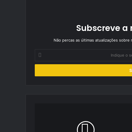
Subscreve a 
Não percas as últimas atualizações sobre r
Indique
o
seu
endereço
de
email
Rali
Alto
Tâmega:
2º
lugar