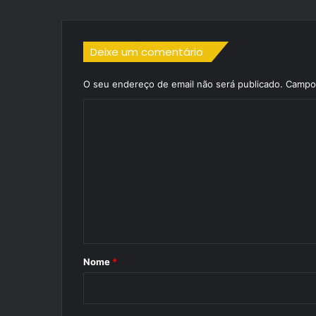
Deixe um comentário
O seu endereço de email não será publicado.
Campos
C
o
m
e
n
t
á
r
Nome
*
i
o