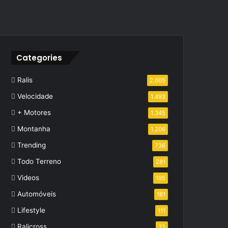
Categories
Ralis
2.005
Velocidade
1.493
+ Motores
1.345
Montanha
1.206
Trending
736
Todo Terreno
281
Videos
195
Automóveis
181
Lifestyle
111
Ralicross
71