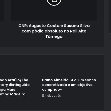
Silva
com
pódio
absoluto
CNR: Augusto Costa e Susana Silva
no
Rali
com pódio absoluto no Rali Alto
Alto
Tâmega
Tâmega
ndo Araújo/The
Bruno Almeida: «Foi um sonho
tory distinguido
concretizado e um objetivo
ipa Mais
cumprido»
l” na Madeira
4 dias atrás