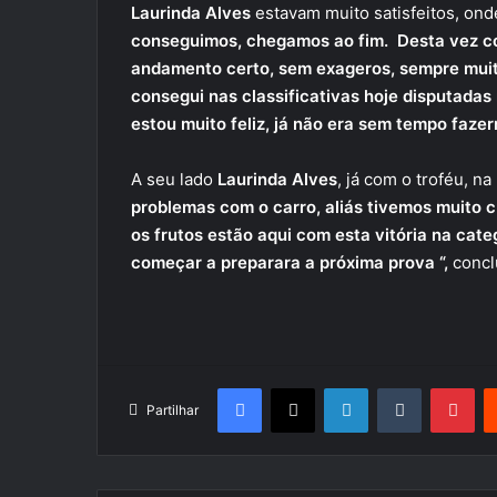
Laurinda Alves
estavam muito satisfeitos, ond
conseguimos, chegamos ao fim. Desta vez co
andamento certo, sem exageros, sempre muit
consegui nas classificativas hoje disputada
estou muito feliz, já não era sem tempo fazer
A seu lado
Laurinda Alves
, já com o troféu, 
problemas com o carro, aliás tivemos muito 
os frutos estão aqui com esta vitória na cate
começar a preparara a próxima prova “,
conclu
Facebook
X
LinkedIn
Tumblr
Pin
Partilhar