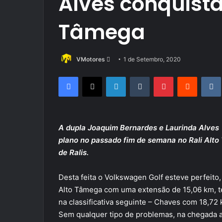
Alves conquista
Tâmega
Send
VMotores
1 de Setembro, 2020
an
Facebook
X
LinkedIn
Tumblr
Pinterest
Reddit
email
A dupla Joaquim Bernardes e Laurinda Alves
plano no passado fim de semana no Rali Alt
de Ralis.
Desta feita o Volkswagen Golf esteve perfeito, 
Alto Tâmega com uma extensão de 15,06 km, te
na classificativa seguinte – Chaves com 18,72 k
Sem qualquer tipo de problemas, na chegada 