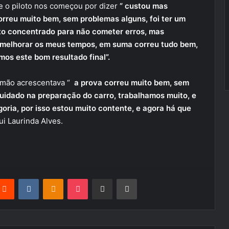
e o piloto nos começou por dizer
“ custou mas
rreu muito bem, sem problemas alguns, foi ter um
o concentrado para não cometer erros, mas
s melhorar os meus tempos, em suma correu tudo bem,
mos este bom resultado final”.
na mão acrescentava “
a prova correu muito bem, sem
cuidado na preparação do carro, trabalhamos muito, e
goria, por isso estou muito contente, e agora há que
i Laurinda Alves.
terest
Reddit
VKontakte
Odnoklassniki
Pocket
Partilhar Via Email
Imprimir