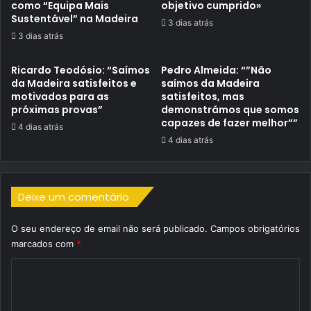
como “Equipa Mais
objetivo cumprido»
Sustentável” na Madeira
3 dias atrás
3 dias atrás
Ricardo Teodósio: “Saímos
Pedro Almeida: “”Não
da Madeira satisfeitos e
saímos da Madeira
motivados para as
satisfeitos, mas
próximas provas”
demonstrámos que somos
capazes de fazer melhor””
4 dias atrás
4 dias atrás
Deixe um comentário
O seu endereço de email não será publicado.
Campos obrigatórios
marcados com
*
C
o
m