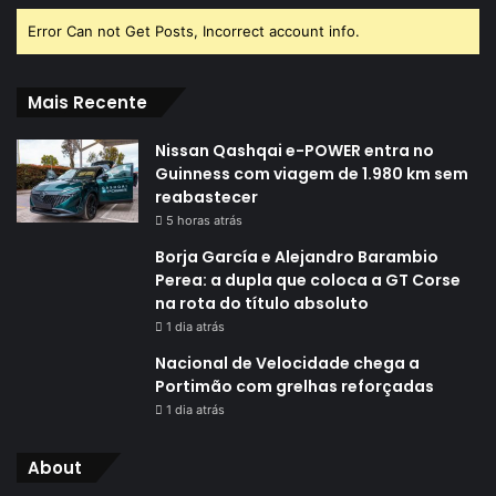
Error Can not Get Posts, Incorrect account info.
Mais Recente
Nissan Qashqai e-POWER entra no
Guinness com viagem de 1.980 km sem
reabastecer
5 horas atrás
Borja García e Alejandro Barambio
Perea: a dupla que coloca a GT Corse
na rota do título absoluto
1 dia atrás
Nacional de Velocidade chega a
Portimão com grelhas reforçadas
1 dia atrás
About