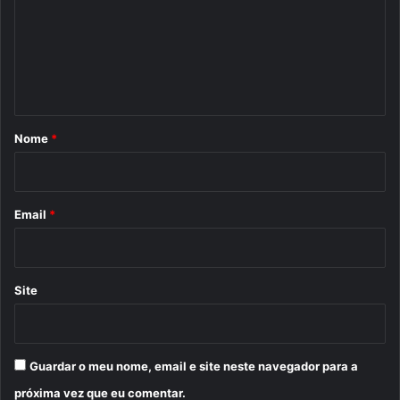
e
n
t
á
r
Nome
*
i
o
*
Email
*
Site
Guardar o meu nome, email e site neste navegador para a
próxima vez que eu comentar.