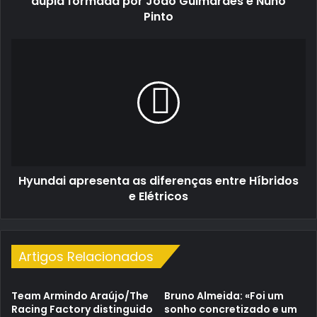
dupla formada por João Guimarães e Nuno
formada
Pinto
por
João
Hyundai
Guimarães
apresenta
e
as
Nuno
diferenças
Pinto
entre
Híbridos
e
Elétricos
Hyundai apresenta as diferenças entre Híbridos
e Elétricos
Artigos Relacionados
Team Armindo Araújo/The
Bruno Almeida: «Foi um
Racing Factory distinguido
sonho concretizado e um