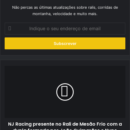
Não percas as últimas atualizações sobre ralis, corridas de
montanha, velocidade e muito mais.
Indique
o
seu
endereço
de
email
NJ
Racing
presente
no
Rali
de
Mesão
Frio
com
NJ Racing presente no Rali de Mesão Frio com a
a
dupla