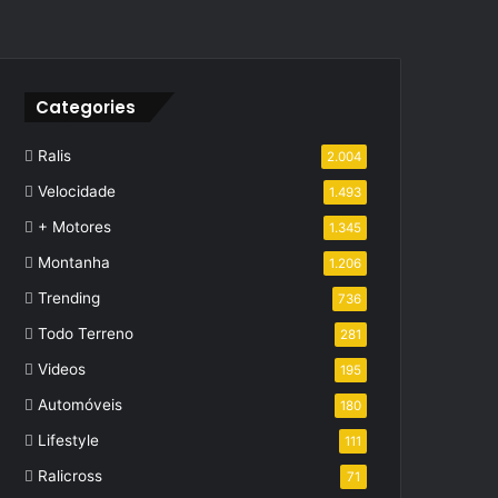
Categories
Ralis
2.004
Velocidade
1.493
+ Motores
1.345
Montanha
1.206
Trending
736
Todo Terreno
281
Videos
195
Automóveis
180
Lifestyle
111
Ralicross
71