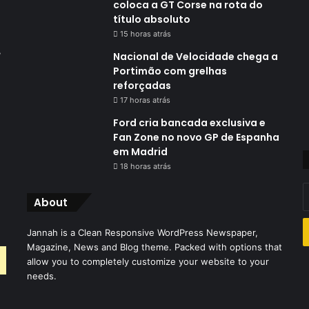
coloca a GT Corse na rota do
título absoluto
15 horas atrás
,
Nacional de Velocidade chega a
Portimão com grelhas
reforçadas
17 horas atrás
Ford cria bancada exclusiva e
Fan Zone no novo GP de Espanha
em Madrid
18 horas atrás
I
About
o
s
Jannah is a Clean Responsive WordPress Newspaper,
e
Magazine, News and Blog theme. Packed with options that
d
allow you to completely customize your website to your
e
needs.