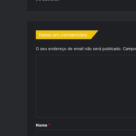
Deixe um comentário
O seu endereço de email não será publicado.
Campos
C
o
m
e
n
t
á
r
Nome
*
i