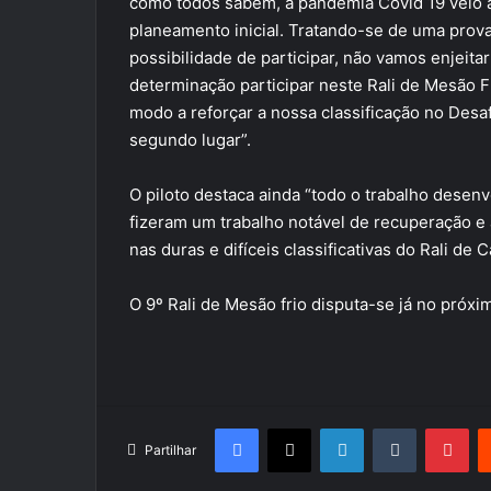
como todos sabem, a pandemia Covid 19 veio a
planeamento inicial. Tratando-se de uma prov
possibilidade de participar, não vamos enjeit
determinação participar neste Rali de Mesão Fr
modo a reforçar a nossa classificação no Des
segundo lugar”.
O piloto destaca ainda “todo o trabalho desen
fizeram um trabalho notável de recuperação e 
nas duras e difíceis classificativas do Rali de 
O 9º Rali de Mesão frio disputa-se já no pró
Facebook
X
LinkedIn
Tumblr
Pin
Partilhar