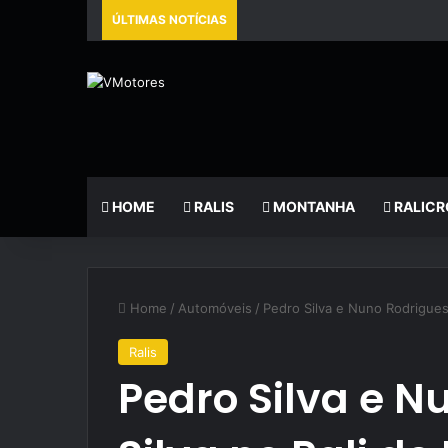
ÚLTIMAS NOTÍCIAS
HOME
RALIS
MONTANHA
RALICR
Home
/
Automóveis
/
Pedro Silva e Nuno Rodrigues 
Ralis
Pedro Silva e N