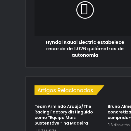
estabelece
recorde
de
1.026
quilómetros
de
Hyndai Kauai Electric estabelece
autonomia
recorde de 1.026 quilómetros de
autonomia
Artigos Relacionados
Team Armindo Araújo/The
Bruno Alme
Racing Factory distinguido
concretiza
como “Equipa Mais
cumprido»
Sustentável” na Madeira
3 dias atrás
3 dias atrás