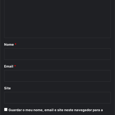
m
e
n
t
á
r
Nome
*
i
o
*
Email
*
Site
Guardar o meu nome, email e site neste navegador para a