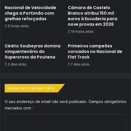
Nacional de Velocidade
Câmara de Castelo
chega a Portimão com
Branco atribui 150 mil
grelhas reforçadas
euros à Escuderia para
nove provas em 2026
5 horas atrás
16 horas atrás
Cédric Soubeyras domina
Primeiros campeões
cinquentenário do
coroados no Nacional de
Supercross da Poutena
Flat Track
2 dias atrás
7 dias atrás
Deixe um comentário
O seu endereço de email não será publicado.
Campos obrigatórios
marcados com
*
C
o