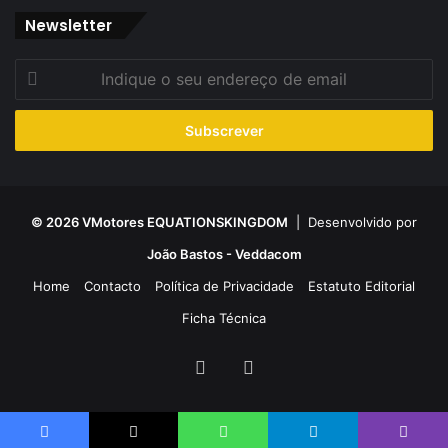
Newsletter
Indique
o
seu
endereço
de
email
© 2026 VMotores EQUATIONSKINGDOM
| Desenvolvido por
João Bastos - Veddacom
Home
Contacto
Política de Privacidade
Estatuto Editorial
Ficha Técnica
Facebook
YouTube