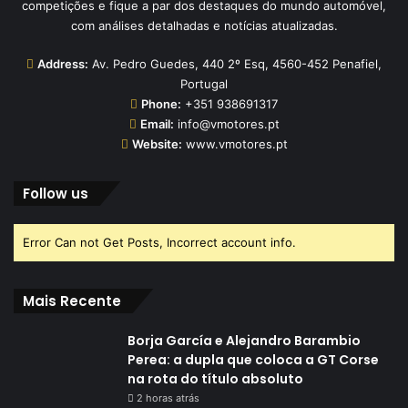
competições e fique a par dos destaques do mundo automóvel,
com análises detalhadas e notícias atualizadas.
Address:
Av. Pedro Guedes, 440 2º Esq, 4560-452 Penafiel,
Portugal
Phone:
+351 938691317
Email:
info@vmotores.pt
Website:
www.vmotores.pt
Follow us
Error Can not Get Posts, Incorrect account info.
Mais Recente
Borja García e Alejandro Barambio
Perea: a dupla que coloca a GT Corse
na rota do título absoluto
2 horas atrás