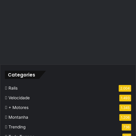
Categories
Ralis
2.004
Velocidade
1.493
+ Motores
1.345
Montanha
1.206
Trending
736