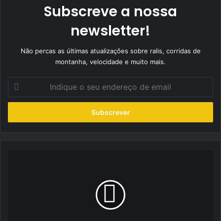
Subscreve a nossa
newsletter!
Não percas as últimas atualizações sobre ralis, corridas de
montanha, velocidade e muito mais.
Indique
o
seu
endereço
de
email
Escape
Livre
Magazine
com
lançamento
em
Pinhel