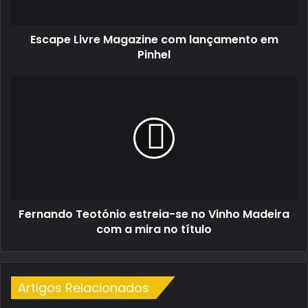
Escape Livre Magazine com lançamento em
Pinhel
Fernando
Teotónio
estreia-
se
no
Vinho
Madeira
com
a
Fernando Teotónio estreia-se no Vinho Madeira
mira
no
com a mira no título
título
Artigos Relacionados