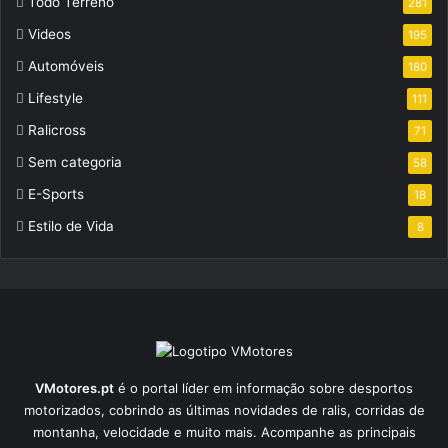
Todo Terreno
281
Videos
195
Automóveis
180
Lifestyle
111
Ralicross
71
Sem categoria
58
E-Sports
18
Estilo de Vida
8
VMotores.pt
é o portal líder em informação sobre desportos
motorizados, cobrindo as últimas novidades de ralis, corridas de
montanha, velocidade e muito mais. Acompanhe as principais