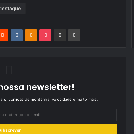
destaque
terest
Reddit
VKontakte
Odnoklassniki
Pocket
Partilhar Via Email
Imprimir
nossa newsletter!
alis, corridas de montanha, velocidade e muito mais.