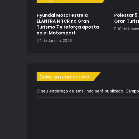
Hyundai Motor estreia
Polestar 5
ELANTRA N TCR no Gran
Gran Turis
Turismo 7 e reforça aposta
10 de Novem
no e-Motorsport
1 de Janeiro, 2026
Deixe um comentário
O seu endereço de email não será publicado.
Campos
C
o
m
e