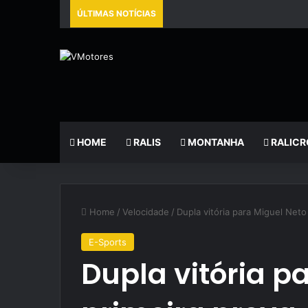
ÚLTIMAS NOTÍCIAS
HOME
RALIS
MONTANHA
RALICR
Home
/
Velocidade
/
Dupla vitória para Miguel Neto
E-Sports
Dupla vitória p