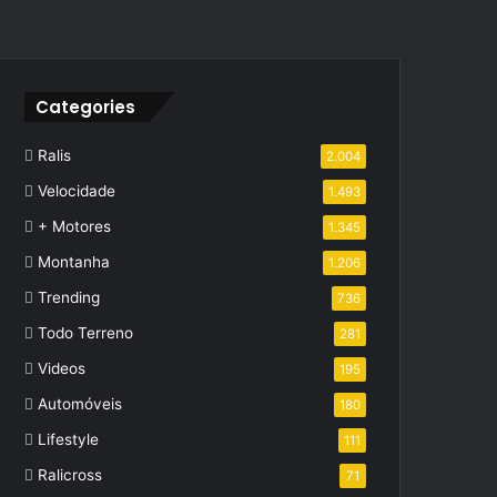
Categories
Ralis
2.004
Velocidade
1.493
+ Motores
1.345
Montanha
1.206
Trending
736
Todo Terreno
281
Videos
195
Automóveis
180
Lifestyle
111
Ralicross
71