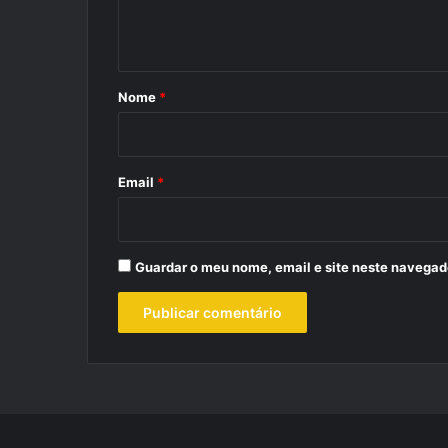
n
t
á
r
Nome
*
i
o
*
Email
*
Guardar o meu nome, email e site neste navegad