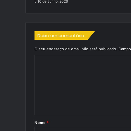
10 de Junho, 2026
Deixe um comentário
O seu endereço de email não será publicado.
Campos
C
o
m
e
n
t
á
r
Nome
*
i