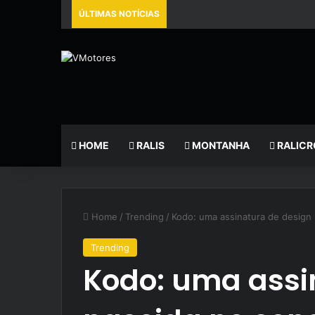
ÚLTIMAS NOTÍCIAS
HOME
RALIS
MONTANHA
RALICR
Home
/
Trending
/
Kodo: uma assinatura de design
Trending
Kodo: uma assi