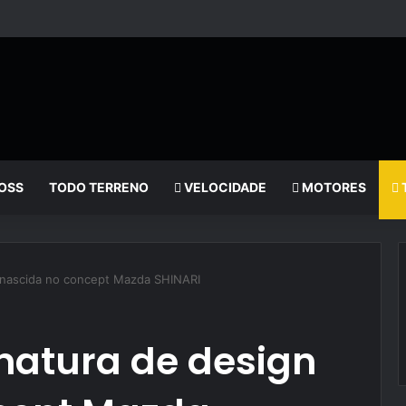
OSS
TODO TERRENO
VELOCIDADE
MOTORES
 nascida no concept Mazda SHINARI
natura de design