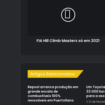
Hill
Climb
Masters
só
em
2021
FIA Hill Climb Masters só em 2021
Artigos Relacionados
Repsol arranca produção em
Um Toyota
grande escala de
33.000 Eu
combustíveis 100%
para a as
renováveis em Puertollano
21 de Novem