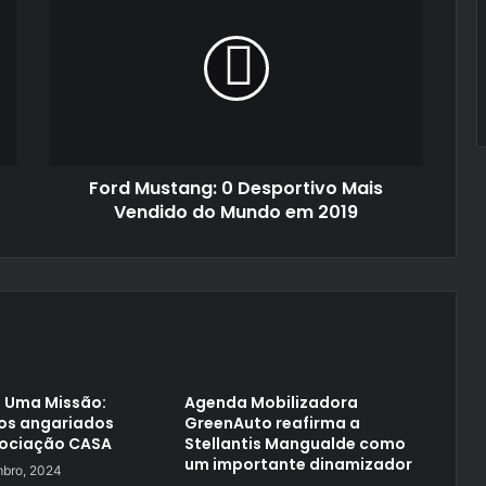
Mustang:
0
Desportivo
Mais
Vendido
do
Mundo
em
Ford Mustang: 0 Desportivo Mais
2019
Vendido do Mundo em 2019
 Uma Missão:
Agenda Mobilizadora
ros angariados
GreenAuto reafirma a
sociação CASA
Stellantis Mangualde como
um importante dinamizador
bro, 2024