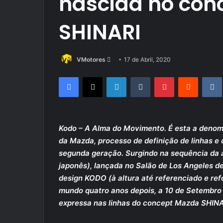
nascida no con
SHINARI
Send
VMotores
17 de Abril, 2020
an
Facebook
X
LinkedIn
Tumblr
Pinterest
Reddit
email
Kodo – A Alma do Movimento. É esta a denom
da Mazda, processo de definição de linhas e
segunda geração. Surgindo na sequência da a
japonês), lançada no Salão de Los Angeles 
design KODO (à altura até referenciado e re
mundo quatro anos depois, a 10 de Setembro
expressa nas linhas do concept Mazda SHINA