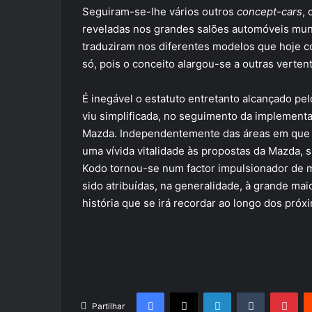
Seguiram-se-lhe vários outros
concept-cars
,
reveladas nos grandes salões automóveis mund
traduziram nos diferentes modelos que hoje 
só, pois o conceito alargou-se a outras vertent
É inegável o estatuto entretanto alcançado p
viu simplificada, no seguimento da implemen
Mazda. Independentemente das áreas em que 
uma vívida vitalidade às propostas da Mazda, 
Kodo tornou-se num factor impulsionador de m
sido atribuídas, na generalidade, à grande m
história que se irá recordar ao longo dos próx
Facebook
X
LinkedIn
Tumblr
Pin
Partilhar