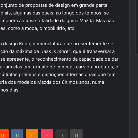
 conjunto de propostas de design em grande parte
iais, algumas das quais, ao longo dos tempos, se
compõem a quase totalidade da gama Mazda. Mas não
es, como a moda, o mobiliário, etc.
elo design Kodo, nomenclatura que presentemente se
tação da máxima de
“less is more”
, que é transversal à
se apresente, o reconhecimento da capacidade de dar
surjam elas em formato de concept-cars ou produtos, o
últiplos prémios e distinções internacionais que têm
aioria dos modelos Mazda dos últimos anos, numa
imos dias.
terest
Reddit
VKontakte
Odnoklassniki
Pocket
Partilhar Via Email
Imprimir