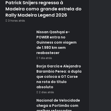
Patrick Snijers regressa à
Madeira como grande estrela do
Rally Madeira Legend 2026
3 horas atrás
Nissan Qashqai e-
POWER entra no
Guinness com viagem
de 1.980 km sem
reabastecer
1 dia atrás
Borja García e Alejandro
Barambio Perea: a dupla
que coloca a GT Corse
na rota do título
absoluto
2 dias atrás
Nacional de Velocidade
chega a Portimão com
grelhas reforçadas