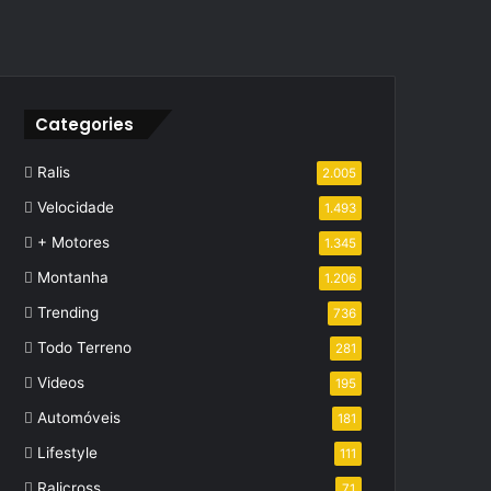
Categories
Ralis
2.005
Velocidade
1.493
+ Motores
1.345
Montanha
1.206
Trending
736
Todo Terreno
281
Videos
195
Automóveis
181
Lifestyle
111
Ralicross
71