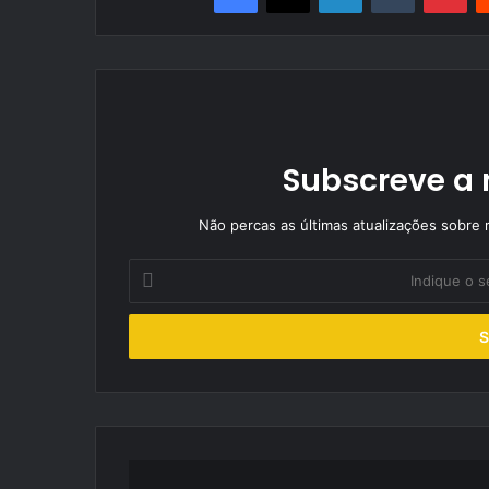
Subscreve a 
Não percas as últimas atualizações sobre r
Indique
o
seu
endereço
de
email
FIA